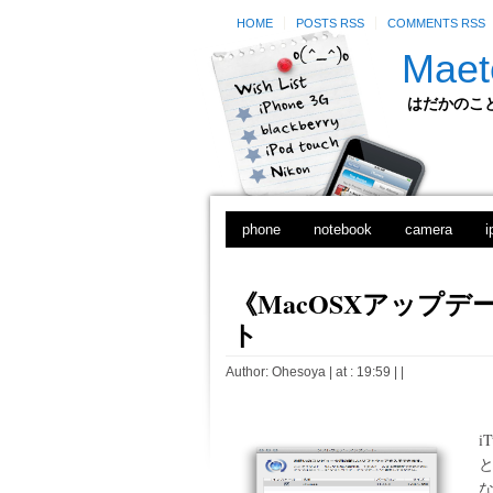
HOME
POSTS RSS
COMMENTS RSS
Maet
はだかのことのは
phone
notebook
camera
i
《MacOSXアップデート》
ト
Author:
Ohesoya
| at : 19:59 |
|
i