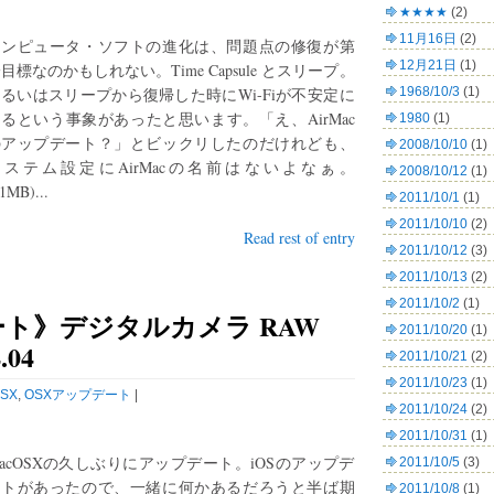
★★★★
(2)
11月16日
(2)
コンピュータ・ソフトの進化は、問題点の修復が第
12月21日
(1)
目標なのかもしれない。Time Capsule とスリープ。
るいはスリープから復帰した時にWi-Fiが不安定に
1968/10/3
(1)
るという事象があったと思います。「え、AirMac
1980
(1)
のアップデート？」とビックリしたのだけれども、
2008/10/10
(1)
システム設定にAirMacの名前はないよなぁ。
2008/10/12
(1)
1MB)...
2011/10/1
(1)
2011/10/10
(2)
Read rest of entry
2011/10/12
(3)
2011/10/13
(2)
2011/10/2
(1)
ート》デジタルカメラ RAW
2011/10/20
(1)
04
2011/10/21
(2)
2011/10/23
(1)
SX
,
OSXアップデート
|
2011/10/24
(2)
2011/10/31
(1)
acOSXの久しぶりにアップデート。iOSのアップデ
2011/10/5
(3)
ートがあったので、一緒に何かあるだろうと半ば期
2011/10/8
(1)