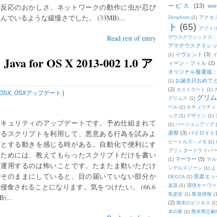
の反応のおかしさ、ネットワークの動作に虫が忍び
ービス
(13)
wor
んでいるような緩慢さでした。 (33MB)...
Zenphoto
(1)
アクセ
ト
(65)
アフィ
Read rest of entry
デウスクラシックス
アマデウスクラシッ
イヴェント
(3)
(1)
for OS X 2013-002 1.0 ア
ィーン・フィル
(2)
オリジナル盤通販：2
お誕生日おめで
(1)
(2)
カストラート
(1)
OSX
,
OSXアップデート
|
グリ
グリムス
(1)
ベル
(1)
セキュリティ
ック
(1)
デザイン
(1)
セキュリティのアップデートです。予め仕組まれて
(1)
バージョンアップ
いるスクリプトを利用して、悪意ある行為を試みよ
楽祭
(3)
バイロイト音
ビートルズ・メモ
(1)
うとする動きを感じる時がある。自動化で便利にす
プリンタードライバ
るためには、教えてもらったスクリプトだけを書い
マーラー
(5)
(1)
マル
て運用するのは怖いことです。たまたま動いただけ
ンデルスゾーン
(1)
よ
でそのままにしていると、目の届いていない部分か
音楽エッ
DECCA
(1)
侵食されることになります。気をつけたい。 (66.6
楽器
(1)
環境キーワー
気楽堂
(1)
緊急情報
(
)...
(2)
熊本のビジネス
(1
本の夜
(1)
熊本県立劇