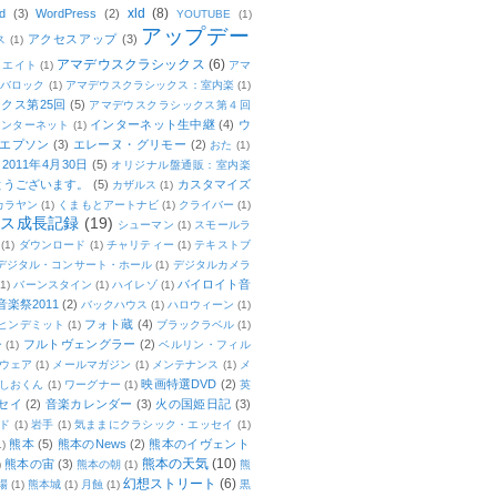
xld
(8)
d
(3)
WordPress
(2)
YOUTUBE
(1)
アップデー
アクセスアップ
(3)
ス
(1)
アマデウスクラシックス
(6)
リエイト
(1)
アマ
：バロック
(1)
アマデウスクラシックス：室内楽
(1)
クス第25回
(5)
アマデウスクラシックス第４回
インターネット生中継
(4)
ウ
インターネット
(1)
エプソン
(3)
エレーヌ・グリモー
(2)
おた
(1)
011年4月30日
(5)
オリジナル盤通販：室内楽
とうございます。
(5)
カスタマイズ
カザルス
(1)
カラヤン
(1)
くまもとアートナビ
(1)
クライバー
(1)
ムス成長記録
(19)
シューマン
(1)
スモールラ
(1)
ダウンロード
(1)
チャリティー
(1)
テキストブ
デジタル・コンサート・ホール
(1)
デジタルカメラ
バイロイト音
(1)
バーンスタイン
(1)
ハイレゾ
(1)
楽祭2011
(2)
バックハウス
(1)
ハロウィーン
(1)
フォト蔵
(4)
ヒンデミット
(1)
ブラックラベル
(1)
フルトヴェングラー
(2)
ー
(1)
ベルリン・フィル
ウェア
(1)
メールマガジン
(1)
メンテナンス
(1)
メ
映画特選DVD
(2)
しおくん
(1)
ワーグナー
(1)
英
セイ
(2)
音楽カレンダー
(3)
火の国姫日記
(3)
ド
(1)
岩手
(1)
気ままにクラシック・エッセイ
(1)
熊本
(5)
熊本のNews
(2)
熊本のイヴェント
1)
熊本の天気
(10)
熊本の宙
(3)
)
熊本の朝
(1)
熊
幻想ストリート
(6)
場
(1)
熊本城
(1)
月蝕
(1)
黒