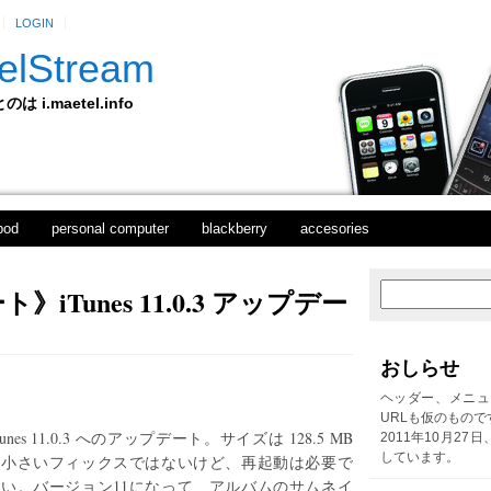
LOGIN
elStream
 i.maetel.info
pod
personal computer
blackberry
accesories
iTunes 11.0.3 アップデー
新
ホ
し
ー
い
ム
投
おしらせ
稿
前
ヘッダー、メニュ
の
URLも仮のもので
投
Tunes 11.0.3 へのアップデート。サイズは 128.5 MB
2011年10月27
稿
しています。
と小さいフィックスではないけど、再起動は必要で
ない。バージョン11になって、アルバムのサムネイ