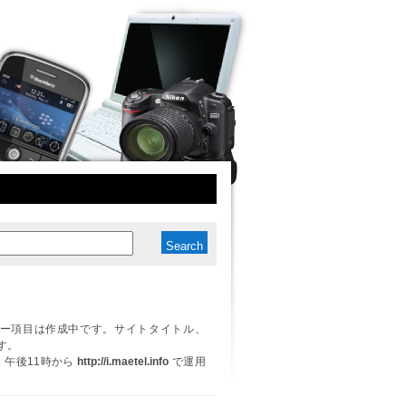
ー項目は作成中です。サイトタイトル、
す。
日、午後11時から
http://i.maetel.info
で運用