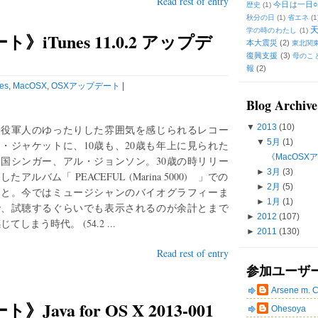
Read rest of entry
今日は一日○
歴史
(1)
秋分の日
(1)
省エネ
(1
学の時のわたし
(1)
》iTunes 11.0.2 アップデ
本大震災
(2)
東北関
復興支援
(3)
母のこ
報
(2)
es
,
MacOSX
,
OSXアップデート
|
Blog Archive
▼
2013
(10)
退役軍人のゆったりした雰囲気を感じられるレコー
▼
5月
(1)
・ジャケットに、10歳も、20歳も年上に見られた
《MacOSXア
米国シンガー、アル・ジョンソン。30歳の時リリー
►
3月
(3)
したアルバム「 PEACEFUL (Marina 5000) 」での
►
2月
(5)
こと。今ではミュージシャンのバイオグラフィーま
►
1月
(1)
で、試聴するぐらいでも表示されるのが余計とまで
►
2012
(107)
じてしまう時代。 (54.2 ...
►
2011
(130)
Read rest of entry
参加ユーザ
Arsene m. 
ava for OS X 2013-001
Ohesoya