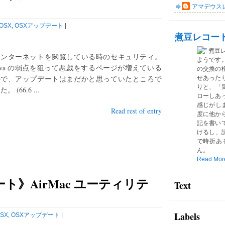
アマデウス
OSX
,
OSXアップデート
|
煮豆レコー
煮豆
インターネットを閲覧している時のセキュリティ。
ようです
ava の弱点を狙って悪戯をするページが増えている
の交換の
ので、アップデートはまだかと思っていたところで
せあった
りと、「気
た。 (66.6 ...
ローしあ
感じがしま
Read rest of entry
度に他か
記を書い
けるし、読
で時折あ
ん。
Read Mor
ート》AirMac ユーティリテ
Text
Labels
SX
,
OSXアップデート
|