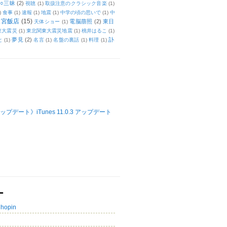
○三昧
(2)
視聴
(1)
取扱注意のクラシック音楽
(1)
)
食事
(1)
速報
(1)
地震
(1)
中学の頃の思いで
(1)
中
天宮飯店
(15)
電脳萠照
(2)
東日
天体ショー
(1)
東大震災
(1)
東北関東大震災地震
(1)
桃井はるこ
(1)
夢見
(2)
訃
と
(1)
名言
(1)
名盤の裏話
(1)
料理
(1)
ップデート》iTunes 11.0.3 アップデート
ー
Chopin