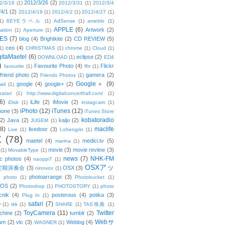
2012/3/26
(2)
2/3/16
(1)
2012/3/31
(1)
2012/3/4
/4/1
(2)
2012/4/19
(1)
2012/4/2
(1)
2012/4/27
(1)
1)
6EYEラベル
(1)
AdSense
(1)
ameblo
(1)
APPLE
(6)
Artwork
(2)
ation
(1)
Aperture
(1)
ES
(7)
blog
(4)
Brightkite
(2)
CD REVIEW
(5)
ceo
(4)
1)
CHRISTMAS
(1)
chrome
(1)
Cloud
(1)
gitaMaetel
(6)
eclipse
(2)
DOWNLOAD
(1)
ED4
)
Favourite Photo
(4)
Flickr
favourite
(1)
ffrr
(1)
friend photo
(2)
gamera
(2)
Friends Photos
(1)
Google＋
(9)
google
(4)
google+
(2)
ail
(1)
atari
(1)
http://www.digitalconcerthall.com/
(1)
6)
iLife
(2)
iMovie
(2)
iDisk
(1)
instagr.am
(1)
iPhoto
(12)
iTunes
(12)
hone
(3)
iTunes Store
kobatoradio
(2)
Java
(2)
kaiju
(2)
JUGEM
(1)
(8)
maclife
livedoor
(3)
Live
(1)
Lohengrin
(1)
X
(78)
maetel
(4)
medici.tv
(5)
marina
(1)
movie
(3)
movie review
(3)
(1)
MovableType
(1)
news
(7)
NHK-FM
c photos
(4)
naoppi7
(1)
OSXアッ
定期演奏会
(3)
OSX
(3)
ninovox
(1)
photoarrange
(3)
photo
(1)
Photobucket
(1)
OS
(2)
Photoshop
(1)
PHOTOSTORY
(1)
photo
cnik
(4)
posterous
(4)
potika
(3)
Plug In
(1)
safari
(7)
w
(1)
rkk
(1)
SHARE
(1)
TAS推薦
(1)
ToyCamera
(11)
Twitter
chine
(2)
tumblr
(2)
Webサ
am
(2)
vlc
(3)
Weblog
(4)
WAGNER
(1)