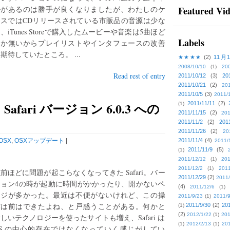
ルがあるのは勝手が良くなりましたが、わたしのケ
Featured Vi
ースではCDリリースされている市販品の音源は少な
、iTunes Storeで購入したムービーや音楽は5曲ほど
Labels
しか無いからプレイリストやインタフェースの改善
期待していたところ。 ...
★★★★
(2)
11月
2008/10/10
(1)
20
Read rest of entry
2011/10/12
(3)
20
2011/10/21
(2)
201
2011/10/5
(3)
2011/
fari バージョン 6.0.3 への
2011/11/11
(2)
(1)
2011/11/15
(2)
201
2011/11/2
(2)
201
2011/11/26
(2)
20
OSX
,
OSXアップデート
|
2011/11/4
(4)
2011/
2011/11/9
(5)
(1)
2011/12/12
(1)
201
2011/12/2
(1)
2011
前ほどに問題が起こらなくなってきた Safari。バー
2011/12/29
(2)
2011/
ジョン4の時が起動に時間がかかったり、開かないペ
(4)
2011/12/6
(1)
ージが多かった。最近は不便がないけれど、この操
2011/9/23
(1)
2011/9
作は前はできたよね、と戸惑うことがある。何かと
2011/9/30
(2)
201
(1)
(2)
2012/1/22
(1)
201
しいテクノロジーを使ったサイトも増え、Safari は
(1)
2012/2/13
(1)
201
OS の中心的存在ではなくなっていく感じがしてい