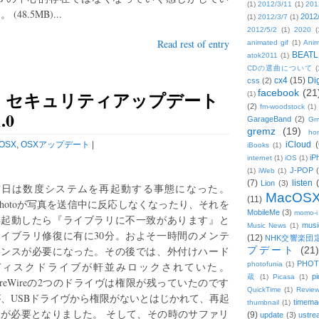
(1)
2012/3/11
(1)
201
。 (48.5MB)...
2012
(1)
2012/3/7
(1)
2012/5/2
(1)
2020
(
Read rest of entry
animated gif
(1)
Anim
BEATL
atok2011
(1)
CDの選曲について
(
cx4
(15)
Di
css
(2)
facebook
(21
》セキュリティアップデート
(1)
(2)
fm-woodstock
(1)
.0
GarageBand
(2)
Gm
gremz
(19)
hon
OSX
,
OSXアップデート
|
iCloud
(
iBooks
(1)
iP
internet
(1)
iOS
(1)
J-POP
(1)
iWeb
(1)
(7)
listen
Lion
(3)
昨日は数度システムを再起動する事態になった。
MacOS
(11)
Photoが写真を送信中に反応しなくなったり、それを
MobileMe
(3)
momo-i
再起動したら『ライブラリに不一致があります』と
musi
Music News
(1)
ライブラリ修復に有に30分。およそ一時間のメンテ
(12)
NHK交響楽団
ナンスが必要になった。その後では、外付けハード
プデート
(21)
PHOT
ディスクドライブが軒並みロックされていた。
photofunia
(1)
pi
蔵
(1)
Picasa
(1)
ireWireの2つのドライヴは権限が残っていたのです
QuickTime
(1)
Revie
、USBドライヴから権限がないとはじかれて、再起
timema
thumbnail
(1)
動が必要となりました。 そして、その時のサファリ
(9)
update
(3)
ustre