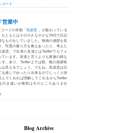
レコード
ド営業中
レコードの本館「
気楽堂
」が賑わっている
。もともとはその小さな小さなSNSで日記
様なものをしていました。映画の感想を見
り、写真の撮り方を教えあったり、考えた
楽堂」で出来た友達とはTwitterでもフォ
っています。友達と言うよりも家族の様な
す。余り、Twitter上では朝、晩の挨拶程
らは見えるでしょう。でもね、気楽堂は日
てる感じでゆったり出来るのでじっくり掛
んでくれれば理解してくれるからTwitter
る行き違いが衝突は今のところありませ
e
Blog Archive