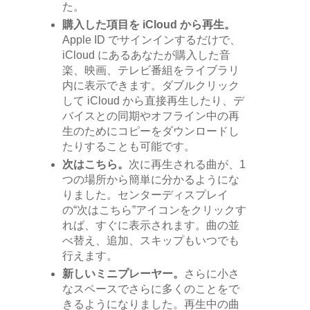
た。
購入した項目を iCloud から再生。
Apple ID でサインインするだけで、
iCloud にあるあなたが購入した音
楽、映画、テレビ番組をライブラリ
内に表示できます。ダブルクリック
して iCloud から直接再生したり、デ
バイスとの同期やオフライン中の再
生のためにコピーをダウンロードし
たりすることも可能です。
次はこちら。
次に再生される曲が、1
つの場所から簡単に分かるようにな
りました。センターディスプレイ
の“次はこちら”アイコンをクリックす
れば、すぐに表示されます。曲の並
べ替え、追加、スキップもいつでも
行えます。
新しいミニプレーヤー。
さらに小さ
なスペースでさらに多くのことをで
きるようになりました。再生中の曲