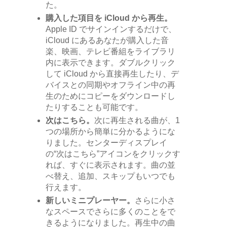
た。
購入した項目を iCloud から再生。
Apple ID でサインインするだけで、
iCloud にあるあなたが購入した音
楽、映画、テレビ番組をライブラリ
内に表示できます。ダブルクリック
して iCloud から直接再生したり、デ
バイスとの同期やオフライン中の再
生のためにコピーをダウンロードし
たりすることも可能です。
次はこちら。
次に再生される曲が、1
つの場所から簡単に分かるようにな
りました。センターディスプレイ
の“次はこちら”アイコンをクリックす
れば、すぐに表示されます。曲の並
べ替え、追加、スキップもいつでも
行えます。
新しいミニプレーヤー。
さらに小さ
なスペースでさらに多くのことをで
きるようになりました。再生中の曲