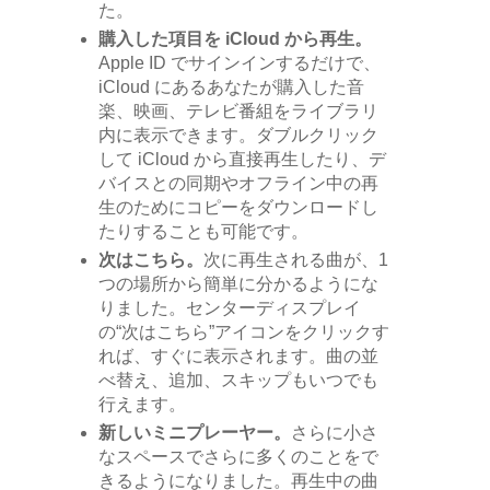
た。
購入した項目を iCloud から再生。
Apple ID でサインインするだけで、
iCloud にあるあなたが購入した音
楽、映画、テレビ番組をライブラリ
内に表示できます。ダブルクリック
して iCloud から直接再生したり、デ
バイスとの同期やオフライン中の再
生のためにコピーをダウンロードし
たりすることも可能です。
次はこちら。
次に再生される曲が、1
つの場所から簡単に分かるようにな
りました。センターディスプレイ
の“次はこちら”アイコンをクリックす
れば、すぐに表示されます。曲の並
べ替え、追加、スキップもいつでも
行えます。
新しいミニプレーヤー。
さらに小さ
なスペースでさらに多くのことをで
きるようになりました。再生中の曲