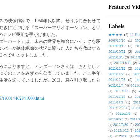
Featured Vi
の映像作家で、1960年代以降、せりふに合わせて
Labels
動きに近づける「スーパーマリオネーション」とい
のテレビ番組を手がけました。
★★★★
(2)
11月
ンダーバード」は、未来の世界を舞台にハイテクを駆
2008/10/10
(1)
20
2011/10/12
(3)
20
ンバーが絶体絶命の状況に陥った人たちを救出する
2011/10/21
(2)
201
日本でもヒットしました。
2011/10/5
(3)
2011/
2011/11/11
(2)
(1)
ろによりますと、アンダーソンさんは、おととしア
2011/11/15
(2)
201
にそのことをみずから公表していました。ここ半年
2011/11/2
(2)
201
生活を送っていましたが、26日、息を引き取ったと
2011/11/26
(2)
20
2011/11/4
(4)
2011/
2011/11/9
(5)
(1)
27/t10014462841000.html
2011/12/12
(1)
201
2011/12/2
(1)
2011
2011/12/29
(2)
2011/
(4)
2011/12/6
(1)
2011/9/23
(1)
2011/9
2011/9/30
(2)
201
(1)
(2)
2012/1/22
(1)
201
(1)
2012/2/13
(1)
201