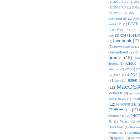
(1)
2012/3/11
(1)
201
2012
(1)
2012/3/7
(1)
2012/5/2
(1)
2020
(
animated gif
(1)
Anim
BEATL
atok2011
(1)
CDの選曲について
(
cx4
(15)
Di
css
(2)
facebook
(21
(1)
(2)
fm-woodstock
(1)
GarageBand
(2)
Gm
gremz
(19)
hon
iCloud
(
iBooks
(1)
iP
internet
(1)
iOS
(1)
J-POP
(1)
iWeb
(1)
(7)
listen
Lion
(3)
MacOS
(11)
MobileMe
(3)
momo-i
musi
Music News
(1)
(12)
NHK交響楽団
プデート
(21)
PHOT
photofunia
(1)
pi
蔵
(1)
Picasa
(1)
QuickTime
(1)
Revie
timema
thumbnail
(1)
(9)
update
(3)
ustre