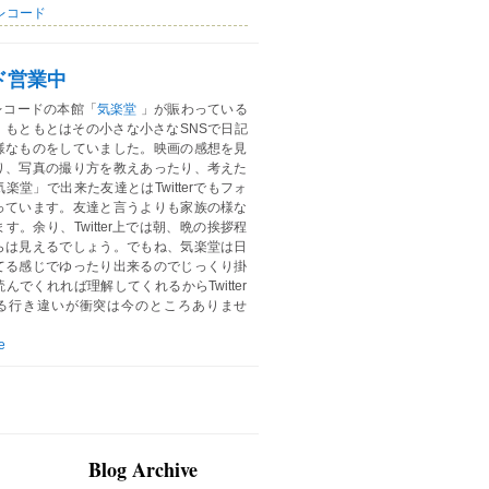
レコード
ド営業中
レコードの本館「
気楽堂
」が賑わっている
。もともとはその小さな小さなSNSで日記
様なものをしていました。映画の感想を見
り、写真の撮り方を教えあったり、考えた
楽堂」で出来た友達とはTwitterでもフォ
っています。友達と言うよりも家族の様な
す。余り、Twitter上では朝、晩の挨拶程
らは見えるでしょう。でもね、気楽堂は日
てる感じでゆったり出来るのでじっくり掛
んでくれれば理解してくれるからTwitter
る行き違いが衝突は今のところありませ
e
Blog Archive