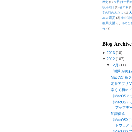
今日は一日○
歴史
(1)
秋分の日
(1)
省エネ
(1
学の時のわたし
(1)
本大震災
(2)
東北関
復興支援
(3)
母のこ
報
(2)
Blog Archive
►
2013
(10)
▼
2012
(107)
▼
12月
(11)
『昭和が終わ
Macの定番 X
定番アプリ VLC
辛くて初め
《MacOSアッ
《MacOS
アップデート
知識伝承
《MacOS
トウェア ア
《MacOSX