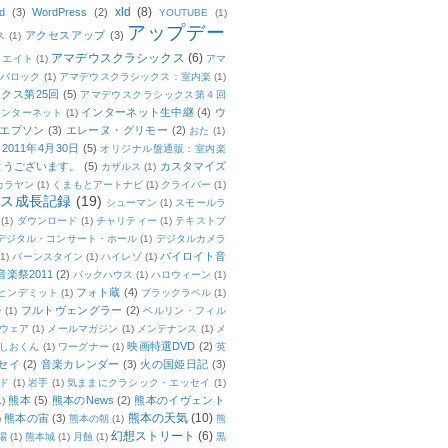
xld
(8)
d
(3)
WordPress
(2)
YOUTUBE
(1)
アップデー
アクセスアップ
(3)
ス
(1)
アマデウスクラシックス
(6)
リエイト
(1)
アマ
：バロック
(1)
アマデウスクラシックス：室内楽
(1)
クス第25回
(5)
アマデウスクラシックス第４回
インターネット生中継
(4)
ウ
インターネット
(1)
エプソン
(3)
エレーヌ・グリモー
(2)
おた
(1)
011年4月30日
(5)
オリジナル盤通販：室内楽
とうございます。
(5)
カスタマイズ
カザルス
(1)
カラヤン
(1)
くまもとアートナビ
(1)
クライバー
(1)
ムス成長記録
(19)
シューマン
(1)
スモールラ
(1)
ダウンロード
(1)
チャリティー
(1)
テキストブ
デジタル・コンサート・ホール
(1)
デジタルカメラ
バイロイト音
(1)
バーンスタイン
(1)
ハイレゾ
(1)
楽祭2011
(2)
バックハウス
(1)
ハロウィーン
(1)
フォト蔵
(4)
ヒンデミット
(1)
ブラックラベル
(1)
フルトヴェングラー
(2)
ー
(1)
ベルリン・フィル
ウェア
(1)
メールマガジン
(1)
メンテナンス
(1)
メ
映画特選DVD
(2)
しおくん
(1)
ワーグナー
(1)
英
セイ
(2)
音楽カレンダー
(3)
火の国姫日記
(3)
ド
(1)
岩手
(1)
気ままにクラシック・エッセイ
(1)
熊本
(5)
熊本のNews
(2)
熊本のイヴェント
1)
熊本の天気
(10)
熊本の宙
(3)
)
熊本の朝
(1)
熊
幻想ストリート
(6)
場
(1)
熊本城
(1)
月蝕
(1)
黒