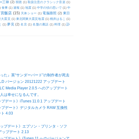
○三昧
(2)
視聴
(1)
取扱注意のクラシック音楽
(1)
)
食事
(1)
速報
(1)
地震
(1)
中学の頃の思いで
(1)
中
天宮飯店
(15)
電脳萠照
(2)
東日
天体ショー
(1)
東大震災
(1)
東北関東大震災地震
(1)
桃井はるこ
(1)
夢見
(2)
訃
と
(1)
名言
(1)
名盤の裏話
(1)
料理
(1)
った』英“サンダーバード”の制作者が死去
LD バージョン 20121222 アップデート
 Media Player 2.0.5 へのアップデート
て人は幸せになるんです。
プデート》iTunes 11.0.1 アップデート
アップデート》デジタルカメラ RAW 互換性
 4.03
Xアップデート》エプソン・プリンタ・ソフ
ップデート 2.13
アップデート》iTunes 11 へのバージョンア