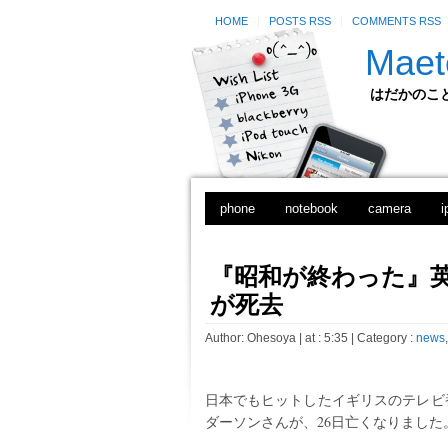
HOME
POSTS RSS
COMMENTS RSS
Maet
はだかのことのは
phone
notebook
camera
i
『昭和が終わった』英
が死去
Author:
Ohesoya
| at : 5:35 |
Category :
news
日本でもヒットしたイギリスのテレビ
ダーソンさんが、26日亡くなりました