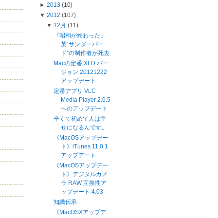
►
2013
(10)
▼
2012
(107)
▼
12月
(11)
『昭和が終わった』
英“サンダーバー
ド”の制作者が死去
Macの定番 XLD バー
ジョン 20121222
アップデート
定番アプリ VLC
Media Player 2.0.5
へのアップデート
辛くて初めて人は幸
せになるんです。
《MacOSアップデー
ト》iTunes 11.0.1
アップデート
《MacOSアップデー
ト》デジタルカメ
ラ RAW 互換性ア
ップデート 4.03
知識伝承
《MacOSXアップデ