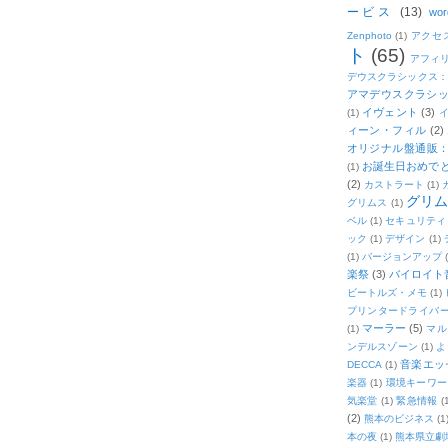
ービス
(13)
wor
Zenphoto
(1)
アクセ
ト
(65)
アフィ
デウスクラシックス
アマデウスクラシッ
イヴェント
(3)
(1)
ィーン・フィル
(2)
オリジナル盤通販：2
お誕生日おめで
(1)
(2)
カストラート
(1)
グリ
グリムス
(1)
ベル
(1)
セキュリティ
ック
(1)
デザイン
(1)
(1)
バージョンアップ
楽祭
(3)
バイロイト音
ビートルズ・メモ
(1)
プリンタードライバ
マーラー
(5)
(1)
マル
ンデルスゾーン
(1)
よ
音楽エッ
DECCA
(1)
楽器
(1)
環境キーワー
気楽堂
(1)
緊急情報
(
(2)
熊本のビジネス
(1
本の夜
(1)
熊本県立劇