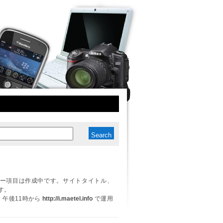
ー項目は作成中です。サイトタイトル、
す。
日、午後11時から
http://i.maetel.info
で運用