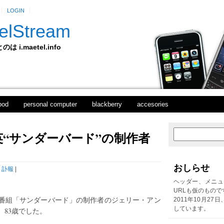
LOGIN
elStream
 i.maetel.info
pod
personal computer
blackberry
accesories
“サンダーバード”の制作者
次
ホ
の
ー
投
ム
稿
おしらせ
,
訃報
|
前
の
ヘッダー、メニュ
投
URLも仮のもので
稿
番組「サンダーバード」の制作者のジェリー・アン
2011年10月27
しています。
。83歳でした。