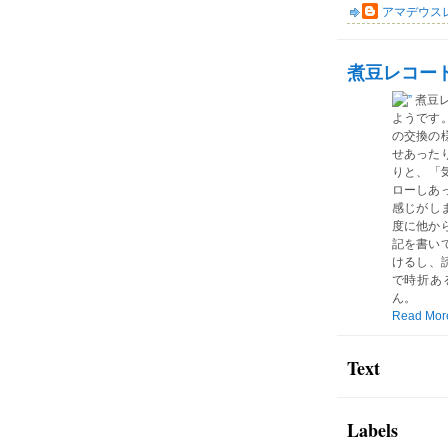
アマデウス
煮豆レコー
煮豆
ようです
の交換の
せあった
りと、「気
ローしあ
感じがしま
度に他か
記を書い
けるし、読
で時折あ
ん。
Read Mor
Text
Labels