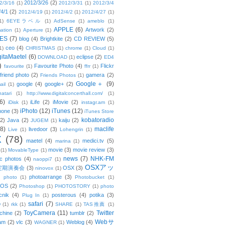
2012/3/26
(2)
2/3/16
(1)
2012/3/31
(1)
2012/3/4
/4/1
(2)
2012/4/19
(1)
2012/4/2
(1)
2012/4/27
(1)
1)
6EYEラベル
(1)
AdSense
(1)
ameblo
(1)
APPLE
(6)
Artwork
(2)
ation
(1)
Aperture
(1)
ES
(7)
blog
(4)
Brightkite
(2)
CD REVIEW
(5)
ceo
(4)
1)
CHRISTMAS
(1)
chrome
(1)
Cloud
(1)
gitaMaetel
(6)
eclipse
(2)
DOWNLOAD
(1)
ED4
)
Favourite Photo
(4)
Flickr
favourite
(1)
ffrr
(1)
friend photo
(2)
gamera
(2)
Friends Photos
(1)
Google＋
(9)
google
(4)
google+
(2)
ail
(1)
atari
(1)
http://www.digitalconcerthall.com/
(1)
6)
iLife
(2)
iMovie
(2)
iDisk
(1)
instagr.am
(1)
iPhoto
(12)
iTunes
(12)
hone
(3)
iTunes Store
kobatoradio
(2)
Java
(2)
kaiju
(2)
JUGEM
(1)
(8)
maclife
livedoor
(3)
Live
(1)
Lohengrin
(1)
X
(78)
maetel
(4)
medici.tv
(5)
marina
(1)
movie
(3)
movie review
(3)
(1)
MovableType
(1)
news
(7)
NHK-FM
c photos
(4)
naoppi7
(1)
OSXアッ
定期演奏会
(3)
OSX
(3)
ninovox
(1)
photoarrange
(3)
photo
(1)
Photobucket
(1)
OS
(2)
Photoshop
(1)
PHOTOSTORY
(1)
photo
cnik
(4)
posterous
(4)
potika
(3)
Plug In
(1)
safari
(7)
w
(1)
rkk
(1)
SHARE
(1)
TAS推薦
(1)
ToyCamera
(11)
Twitter
chine
(2)
tumblr
(2)
Webサ
am
(2)
vlc
(3)
Weblog
(4)
WAGNER
(1)