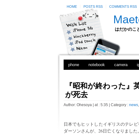
HOME
POSTS RSS
COMMENTS RSS
Maet
はだかのことのは
phone
notebook
camera
i
『昭和が終わった』英
が死去
Author:
Ohesoya
| at : 5:35 |
Category :
news
日本でもヒットしたイギリスのテレビ
ダーソンさんが、26日亡くなりました