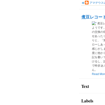
アマデウス
煮豆レコー
煮豆
ようです
の交換の
せあった
りと、「気
ローしあ
感じがしま
度に他か
記を書い
けるし、読
で時折あ
ん。
Read Mor
Text
Labels