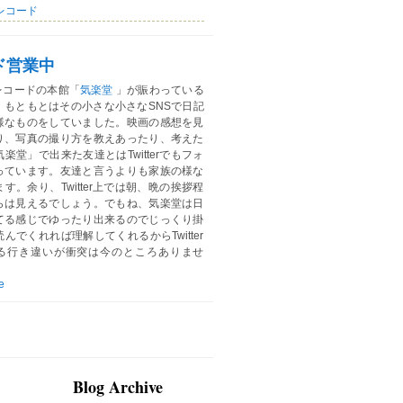
レコード
ド営業中
レコードの本館「
気楽堂
」が賑わっている
。もともとはその小さな小さなSNSで日記
様なものをしていました。映画の感想を見
り、写真の撮り方を教えあったり、考えた
楽堂」で出来た友達とはTwitterでもフォ
っています。友達と言うよりも家族の様な
す。余り、Twitter上では朝、晩の挨拶程
らは見えるでしょう。でもね、気楽堂は日
てる感じでゆったり出来るのでじっくり掛
んでくれれば理解してくれるからTwitter
る行き違いが衝突は今のところありませ
e
Blog Archive