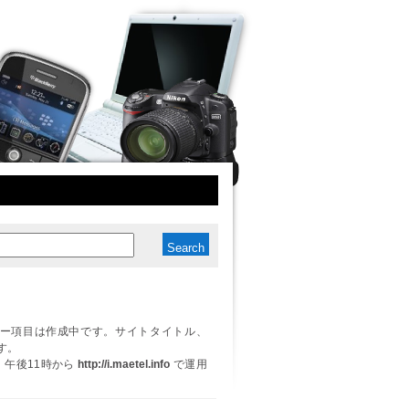
ー項目は作成中です。サイトタイトル、
す。
日、午後11時から
http://i.maetel.info
で運用