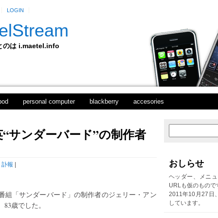
LOGIN
elStream
 i.maetel.info
pod
personal computer
blackberry
accesories
“サンダーバード”の制作者
次
ホ
の
ー
投
ム
稿
おしらせ
,
訃報
|
前
の
ヘッダー、メニュ
投
URLも仮のもので
稿
番組「サンダーバード」の制作者のジェリー・アン
2011年10月27
しています。
。83歳でした。