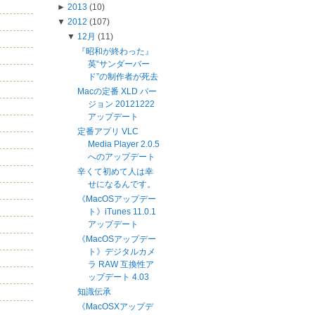
►
2013
(10)
▼
2012
(107)
▼
12月
(11)
『昭和が終わった』
英“サンダーバー
ド”の制作者が死去
Macの定番 XLD バー
ジョン 20121222
アップデート
定番アプリ VLC
Media Player 2.0.5
へのアップデート
辛くて初めて人は幸
せになるんです。
《MacOSアップデー
ト》iTunes 11.0.1
アップデート
《MacOSアップデー
ト》デジタルカメ
ラ RAW 互換性ア
ップデート 4.03
知識伝承
《MacOSXアップデ