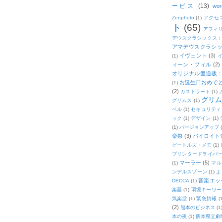
ービス
(13)
wor
Zenphoto
(1)
アクセ
ト
(65)
アフィ
デウスクラシックス
アマデウスクラシッ
イヴェント
(3)
(1)
ィーン・フィル
(2)
オリジナル盤通販：2
お誕生日おめで
(1)
(2)
カストラート
(1)
グリ
グリムス
(1)
ベル
(1)
セキュリティ
ック
(1)
デザイン
(1)
(1)
バージョンアップ
楽祭
(3)
バイロイト音
ビートルズ・メモ
(1)
プリンタードライバ
マーラー
(5)
(1)
マル
ンデルスゾーン
(1)
よ
音楽エッ
DECCA
(1)
楽器
(1)
環境キーワー
気楽堂
(1)
緊急情報
(
(2)
熊本のビジネス
(1
本の夜
(1)
熊本県立劇