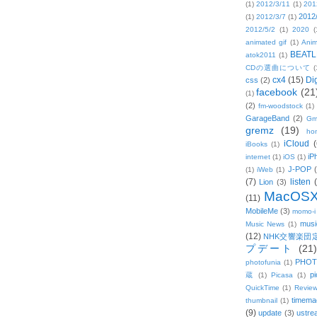
(1)
2012/3/11
(1)
201
2012
(1)
2012/3/7
(1)
2012/5/2
(1)
2020
(
animated gif
(1)
Anim
BEATL
atok2011
(1)
CDの選曲について
(
cx4
(15)
Di
css
(2)
facebook
(21
(1)
(2)
fm-woodstock
(1)
GarageBand
(2)
Gm
gremz
(19)
hon
iCloud
(
iBooks
(1)
iP
internet
(1)
iOS
(1)
J-POP
(1)
iWeb
(1)
(7)
listen
Lion
(3)
MacOS
(11)
MobileMe
(3)
momo-i
musi
Music News
(1)
(12)
NHK交響楽団
プデート
(21)
PHOT
photofunia
(1)
pi
蔵
(1)
Picasa
(1)
QuickTime
(1)
Revie
timema
thumbnail
(1)
(9)
update
(3)
ustre