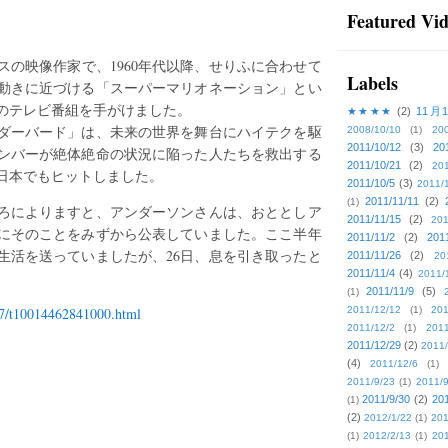
Featured Vi
の映像作家で、1960年代以降、せりふに合わせて
Labels
動きに近づける「スーパーマリオネーション」とい
のテレビ番組を手がけました。
★★★★
(2)
11月
ンダーバード」は、未来の世界を舞台にハイテクを駆
2008/10/10
(1)
20
2011/10/12
(3)
20
ンバーが絶体絶命の状況に陥った人たちを救出する
2011/10/21
(2)
201
日本でもヒットしました。
2011/10/5
(3)
2011/
2011/11/11
(2)
(1)
ろによりますと、アンダーソンさんは、おととしア
2011/11/15
(2)
201
にそのことをみずから公表していました。ここ半年
2011/11/2
(2)
201
生活を送っていましたが、26日、息を引き取ったと
2011/11/26
(2)
20
2011/11/4
(4)
2011/
2011/11/9
(5)
(1)
27/t10014462841000.html
2011/12/12
(1)
201
2011/12/2
(1)
2011
2011/12/29
(2)
2011/
(4)
2011/12/6
(1)
2011/9/23
(1)
2011/9
2011/9/30
(2)
201
(1)
(2)
2012/1/22
(1)
201
(1)
2012/2/13
(1)
201