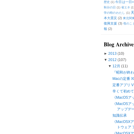
今日は一日○
歴史
(1)
秋分の日
(1)
省エネ
(1
学の時のわたし
(1)
本大震災
(2)
東北関
復興支援
(3)
母のこ
報
(2)
Blog Archive
►
2013
(10)
▼
2012
(107)
▼
12月
(11)
『昭和が終わ
Macの定番 X
定番アプリ VLC
辛くて初め
《MacOSアッ
《MacOS
アップデート
知識伝承
《MacOS
トウェア ア
《MacOSX