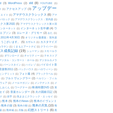
xld
(8)
d
(3)
WordPress
(2)
YOUTUBE
(1)
アップデー
アクセスアップ
(3)
ス
(1)
アマデウスクラシックス
(6)
リエイト
(1)
アマ
：バロック
(1)
アマデウスクラシックス：室内楽
(1)
クス第25回
(5)
アマデウスクラシックス第４回
インターネット生中継
(4)
ウ
インターネット
(1)
エプソン
(3)
エレーヌ・グリモー
(2)
おた
(1)
011年4月30日
(5)
オリジナル盤通販：室内楽
とうございます。
(5)
カスタマイズ
カザルス
(1)
カラヤン
(1)
くまもとアートナビ
(1)
クライバー
(1)
ムス成長記録
(19)
シューマン
(1)
スモールラ
(1)
ダウンロード
(1)
チャリティー
(1)
テキストブ
デジタル・コンサート・ホール
(1)
デジタルカメラ
バイロイト音
(1)
バーンスタイン
(1)
ハイレゾ
(1)
楽祭2011
(2)
バックハウス
(1)
ハロウィーン
(1)
フォト蔵
(4)
ヒンデミット
(1)
ブラックラベル
(1)
フルトヴェングラー
(2)
ー
(1)
ベルリン・フィル
ウェア
(1)
メールマガジン
(1)
メンテナンス
(1)
メ
映画特選DVD
(2)
しおくん
(1)
ワーグナー
(1)
英
セイ
(2)
音楽カレンダー
(3)
火の国姫日記
(3)
ド
(1)
岩手
(1)
気ままにクラシック・エッセイ
(1)
熊本
(5)
熊本のNews
(2)
熊本のイヴェント
1)
熊本の天気
(10)
熊本の宙
(3)
)
熊本の朝
(1)
熊
幻想ストリート
(6)
場
(1)
熊本城
(1)
月蝕
(1)
黒