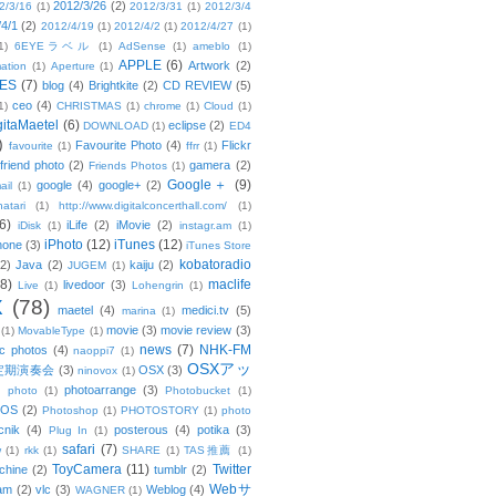
2012/3/26
(2)
2/3/16
(1)
2012/3/31
(1)
2012/3/4
/4/1
(2)
2012/4/19
(1)
2012/4/2
(1)
2012/4/27
(1)
1)
6EYEラベル
(1)
AdSense
(1)
ameblo
(1)
APPLE
(6)
Artwork
(2)
ation
(1)
Aperture
(1)
ES
(7)
blog
(4)
Brightkite
(2)
CD REVIEW
(5)
ceo
(4)
1)
CHRISTMAS
(1)
chrome
(1)
Cloud
(1)
gitaMaetel
(6)
eclipse
(2)
DOWNLOAD
(1)
ED4
)
Favourite Photo
(4)
Flickr
favourite
(1)
ffrr
(1)
friend photo
(2)
gamera
(2)
Friends Photos
(1)
Google＋
(9)
google
(4)
google+
(2)
ail
(1)
atari
(1)
http://www.digitalconcerthall.com/
(1)
6)
iLife
(2)
iMovie
(2)
iDisk
(1)
instagr.am
(1)
iPhoto
(12)
iTunes
(12)
hone
(3)
iTunes Store
kobatoradio
(2)
Java
(2)
kaiju
(2)
JUGEM
(1)
(8)
maclife
livedoor
(3)
Live
(1)
Lohengrin
(1)
X
(78)
maetel
(4)
medici.tv
(5)
marina
(1)
movie
(3)
movie review
(3)
(1)
MovableType
(1)
news
(7)
NHK-FM
c photos
(4)
naoppi7
(1)
OSXアッ
定期演奏会
(3)
OSX
(3)
ninovox
(1)
photoarrange
(3)
photo
(1)
Photobucket
(1)
OS
(2)
Photoshop
(1)
PHOTOSTORY
(1)
photo
cnik
(4)
posterous
(4)
potika
(3)
Plug In
(1)
safari
(7)
w
(1)
rkk
(1)
SHARE
(1)
TAS推薦
(1)
ToyCamera
(11)
Twitter
chine
(2)
tumblr
(2)
Webサ
am
(2)
vlc
(3)
Weblog
(4)
WAGNER
(1)