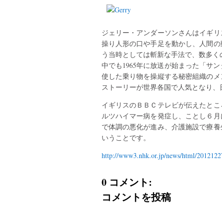
ジェリー・アンダーソンさんはイギリス
操り人形の口や手足を動かし、人間の
う当時としては斬新な手法で、数多く
中でも1965年に放送が始まった「サ
使した乗り物を操縦する秘密組織のメ
ストーリーが世界各国で人気となり、
イギリスのＢＢＣテレビが伝えたとこ
ルツハイマー病を発症し、ことし６月
で体調の悪化が進み、介護施設で療養
いうことです。
http://www3.nhk.or.jp/news/html/201212
0 コメント:
コメントを投稿