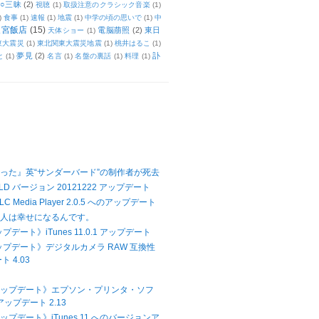
○三昧
(2)
視聴
(1)
取扱注意のクラシック音楽
(1)
)
食事
(1)
速報
(1)
地震
(1)
中学の頃の思いで
(1)
中
天宮飯店
(15)
電脳萠照
(2)
東日
天体ショー
(1)
東大震災
(1)
東北関東大震災地震
(1)
桃井はるこ
(1)
夢見
(2)
訃
と
(1)
名言
(1)
名盤の裏話
(1)
料理
(1)
った』英“サンダーバード”の制作者が死去
LD バージョン 20121222 アップデート
 Media Player 2.0.5 へのアップデート
て人は幸せになるんです。
プデート》iTunes 11.0.1 アップデート
アップデート》デジタルカメラ RAW 互換性
 4.03
Xアップデート》エプソン・プリンタ・ソフ
ップデート 2.13
アップデート》iTunes 11 へのバージョンア