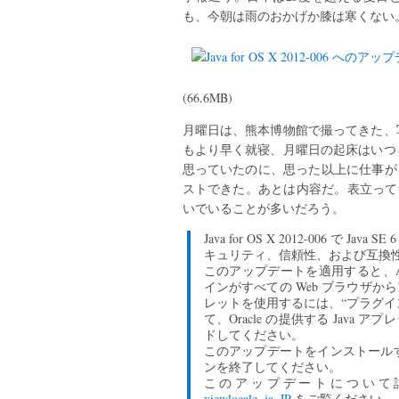
も、今朝は雨のおかげか膝は寒くない
(66.6MB)
月曜日は、熊本博物館で撮ってきた、
もより早く就寝、月曜日の起床はいつ
思っていたのに、思った以上に仕事がさ
ストできた。あとは内容だ。表立って気
いでいることが多いだろう。
Java for OS X 2012-006 で J
キュリティ、信頼性、および互換
このアップデートを適用すると、App
インがすべての Web ブラウザか
レットを使用するには、“プラグイ
て、Oracle の提供する Jav
ドしてください。
このアップデートをインストールする
ンを終了してください。
このアップデートについて
viewlocale=ja_JP
をご覧ください。