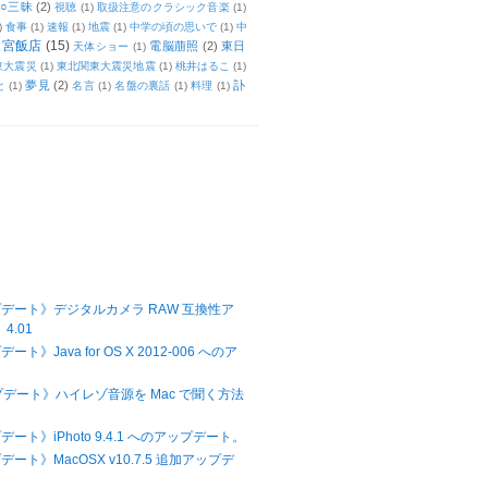
○三昧
(2)
視聴
(1)
取扱注意のクラシック音楽
(1)
)
食事
(1)
速報
(1)
地震
(1)
中学の頃の思いで
(1)
中
天宮飯店
(15)
電脳萠照
(2)
東日
天体ショー
(1)
東大震災
(1)
東北関東大震災地震
(1)
桃井はるこ
(1)
夢見
(2)
訃
と
(1)
名言
(1)
名盤の裏話
(1)
料理
(1)
プデート》デジタルカメラ RAW 互換性ア
4.01
ト》Java for OS X 2012-006 へのア
ト
プデート》ハイレゾ音源を Mac で聞く方法
デート》iPhoto 9.4.1 へのアップデート。
デート》MacOSX v10.7.5 追加アップデ