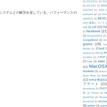
(1)
2012/3/11
(1)
201
2012
(1)
2012/3/7
(1)
2012/5/2
(1)
2020
(
システムとの離別を促している。パフォーマンスの
animated gif
(1)
Anim
BEATL
atok2011
(1)
CDの選曲について
(
cx4
(15)
Di
css
(2)
facebook
(21
(1)
(2)
fm-woodstock
(1)
GarageBand
(2)
Gm
gremz
(19)
hon
iCloud
(
iBooks
(1)
iP
internet
(1)
iOS
(1)
J-POP
(1)
iWeb
(1)
(7)
listen
Lion
(3)
MacOS
(11)
MobileMe
(3)
momo-i
musi
Music News
(1)
(12)
NHK交響楽団
プデート
(21)
PHOT
photofunia
(1)
pi
蔵
(1)
Picasa
(1)
QuickTime
(1)
Revie
timema
thumbnail
(1)
(9)
update
(3)
ustre