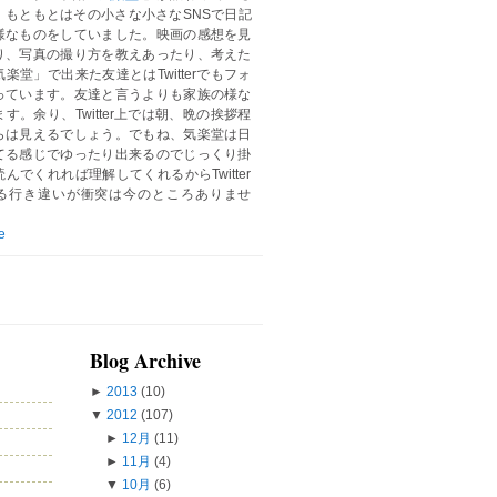
。もともとはその小さな小さなSNSで日記
様なものをしていました。映画の感想を見
り、写真の撮り方を教えあったり、考えた
楽堂」で出来た友達とはTwitterでもフォ
っています。友達と言うよりも家族の様な
す。余り、Twitter上では朝、晩の挨拶程
らは見えるでしょう。でもね、気楽堂は日
てる感じでゆったり出来るのでじっくり掛
んでくれれば理解してくれるからTwitter
る行き違いが衝突は今のところありませ
e
Blog Archive
►
2013
(10)
▼
2012
(107)
►
12月
(11)
►
11月
(4)
▼
10月
(6)