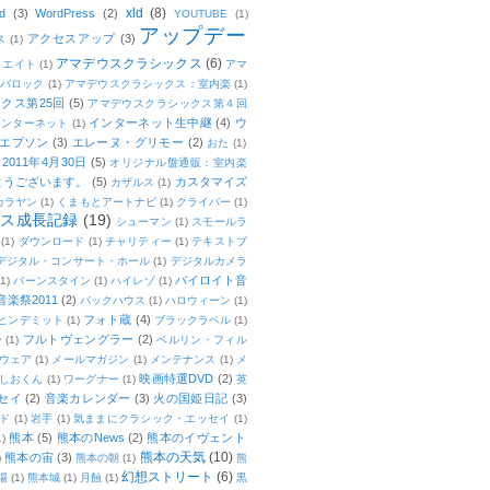
xld
(8)
d
(3)
WordPress
(2)
YOUTUBE
(1)
アップデー
アクセスアップ
(3)
ス
(1)
アマデウスクラシックス
(6)
リエイト
(1)
アマ
：バロック
(1)
アマデウスクラシックス：室内楽
(1)
クス第25回
(5)
アマデウスクラシックス第４回
インターネット生中継
(4)
ウ
インターネット
(1)
エプソン
(3)
エレーヌ・グリモー
(2)
おた
(1)
011年4月30日
(5)
オリジナル盤通販：室内楽
とうございます。
(5)
カスタマイズ
カザルス
(1)
カラヤン
(1)
くまもとアートナビ
(1)
クライバー
(1)
ムス成長記録
(19)
シューマン
(1)
スモールラ
(1)
ダウンロード
(1)
チャリティー
(1)
テキストブ
デジタル・コンサート・ホール
(1)
デジタルカメラ
バイロイト音
(1)
バーンスタイン
(1)
ハイレゾ
(1)
楽祭2011
(2)
バックハウス
(1)
ハロウィーン
(1)
フォト蔵
(4)
ヒンデミット
(1)
ブラックラベル
(1)
フルトヴェングラー
(2)
ー
(1)
ベルリン・フィル
ウェア
(1)
メールマガジン
(1)
メンテナンス
(1)
メ
映画特選DVD
(2)
しおくん
(1)
ワーグナー
(1)
英
セイ
(2)
音楽カレンダー
(3)
火の国姫日記
(3)
ド
(1)
岩手
(1)
気ままにクラシック・エッセイ
(1)
熊本
(5)
熊本のNews
(2)
熊本のイヴェント
1)
熊本の天気
(10)
熊本の宙
(3)
)
熊本の朝
(1)
熊
幻想ストリート
(6)
場
(1)
熊本城
(1)
月蝕
(1)
黒