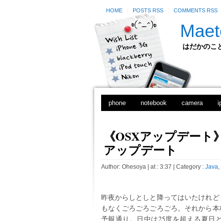
HOME
POSTS RSS
COMMENTS RSS
Maet
はだかのことのは
phone
notebook
camera
i
《OSXアップデート》Java
アップデート
Author:
Ohesoya
| at : 3:37 |
Category :
Java
,
昨夜からしとしと降ってはいたけれど
もなくごろごろごろごろ。それから本
予報通り。日中は25度を超える夏日