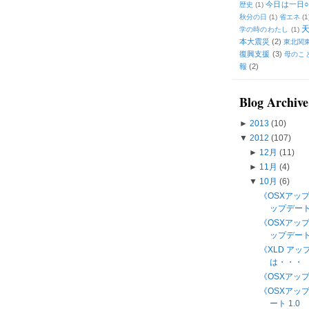
今日は一日○
歴史
(1)
秋分の日
(1)
省エネ
(1
学の時のわたし
(1)
本大震災
(2)
東北関
復興支援
(3)
母のこ
報
(2)
Blog Archive
►
2013
(10)
▼
2012
(107)
►
12月
(11)
►
11月
(4)
▼
10月
(6)
《OSXアッ
ップデート 
《OSXアップデー
ップデー
《XLD アッ
は・・・
《OSXアップ
《OSXアップ
ート 1.0