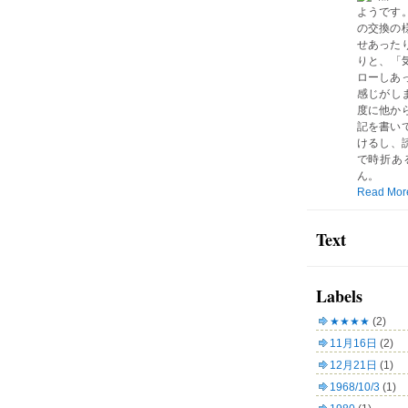
ようです
の交換の
せあった
りと、「気
ローしあ
感じがしま
度に他か
記を書い
けるし、読
で時折あ
ん。
Read Mor
Text
Labels
★★★★
(2)
11月16日
(2)
12月21日
(1)
1968/10/3
(1)