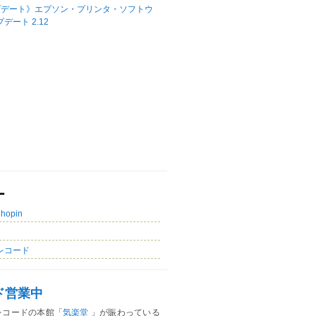
プデート》エプソン・プリンタ・ソフトウ
デート 2.12
ー
Chopin
レコード
ド営業中
レコードの本館「
気楽堂
」が賑わっている