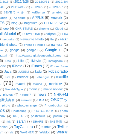
2012/3/26
(2)
2/3/16
(1)
2012/3/31
(1)
2012/3/4
/4/1
(2)
2012/4/19
(1)
2012/4/2
(1)
2012/4/27
(1)
1)
6EYEラベル
(1)
AdSense
(1)
ameblo
(1)
APPLE
(6)
Artwork
(2)
ation
(1)
Aperture
(1)
ES
(7)
blog
(4)
Brightkite
(2)
CD REVIEW
(5)
ceo
(4)
1)
CHRISTMAS
(1)
chrome
(1)
Cloud
(1)
gitaMaetel
(6)
eclipse
(2)
DOWNLOAD
(1)
ED4
)
Favourite Photo
(4)
Flickr
favourite
(1)
ffrr
(1)
friend photo
(2)
gamera
(2)
Friends Photos
(1)
Google＋
(9)
google
(4)
google+
(2)
ail
(1)
atari
(1)
http://www.digitalconcerthall.com/
(1)
6)
iLife
(2)
iMovie
(2)
iDisk
(1)
instagr.am
(1)
iPhoto
(12)
iTunes
(12)
hone
(3)
iTunes Store
kobatoradio
(2)
Java
(2)
kaiju
(2)
JUGEM
(1)
(8)
maclife
livedoor
(3)
Live
(1)
Lohengrin
(1)
X
(78)
maetel
(4)
medici.tv
(5)
marina
(1)
movie
(3)
movie review
(3)
(1)
MovableType
(1)
news
(7)
NHK-FM
c photos
(4)
naoppi7
(1)
OSXアッ
定期演奏会
(3)
OSX
(3)
ninovox
(1)
photoarrange
(3)
photo
(1)
Photobucket
(1)
OS
(2)
Photoshop
(1)
PHOTOSTORY
(1)
photo
cnik
(4)
posterous
(4)
potika
(3)
Plug In
(1)
safari
(7)
w
(1)
rkk
(1)
SHARE
(1)
TAS推薦
(1)
ToyCamera
(11)
Twitter
chine
(2)
tumblr
(2)
Webサ
am
(2)
vlc
(3)
Weblog
(4)
WAGNER
(1)