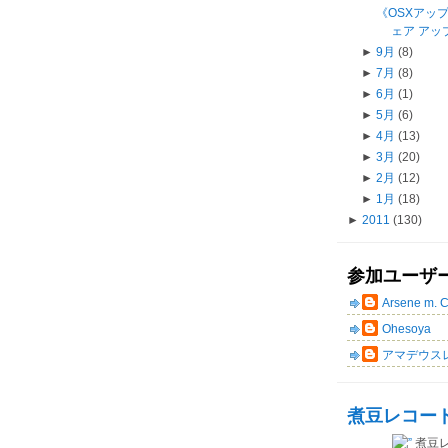
《OSXアッ
ェア アップ
►
9月
(8)
►
7月
(8)
►
6月
(1)
►
5月
(6)
►
4月
(13)
►
3月
(20)
►
2月
(12)
►
1月
(18)
►
2011
(130)
参加ユーザ
Arsene m. 
Ohesoya
アマデウス
煮豆レコー
煮豆