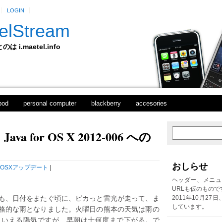
LOGIN
elStream
 i.maetel.info
pod
personal computer
blackberry
accesories
 for OS X 2012-006 への
次
ホ
の
ー
投
ム
稿
おしらせ
OSXアップデート
|
前
の
ヘッダー、メニュ
投
URLも仮のもので
稿
も、日付をまたぐ頃に、ピカっと雷光が走って、ま
2011年10月27
しています。
格的な雨となりました。火曜日の熊本の天気は雨の
といえる陽気ですが、早朝は十何度まで下がる。で