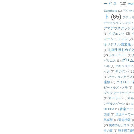
ービス
(13)
wor
Zenphoto
(1)
アクセ
ト
(65)
アフィ
デウスクラシックス
アマデウスクラシッ
イヴェント
(3)
(1)
ィーン・フィル
(2)
オリジナル盤通販：2
お誕生日おめで
(1)
(2)
カストラート
(1)
グリ
グリムス
(1)
ベル
(1)
セキュリティ
ック
(1)
デザイン
(1)
(1)
バージョンアップ
楽祭
(3)
バイロイト音
ビートルズ・メモ
(1)
プリンタードライバ
マーラー
(5)
(1)
マル
ンデルスゾーン
(1)
よ
音楽エッ
DECCA
(1)
楽器
(1)
環境キーワー
気楽堂
(1)
緊急情報
(
(2)
熊本のビジネス
(1
本の夜
(1)
熊本県立劇