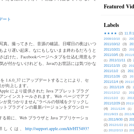
。
Featured Vi
Labels
★★★★
(2)
11月
2008/10/10
(1)
20
写真。撮ってきた、音源の確認。日曜日の夜はいつ
2011/10/12
(3)
20
もより遅い起床。なにもしないまま終わるだろうと
2011/10/21
(2)
201
2011/10/5
(3)
2011/
ばけた。Facebookページヘタブを仕込む用意もテ
2011/11/11
(2)
(1)
が付かないけれども、Javaのお世話には気づかな
2011/11/15
(2)
201
2011/11/2
(2)
201
2011/11/26
(2)
20
ava SE 6 を 1.6.0_37 にアップデートすることにより、セ
2011/11/4
(4)
2011/
性が向上します。
2011/11/9
(5)
(1)
le により提供された Java アプレットプラグ
2011/12/12
(1)
201
らアンインストールされます。Web ページでアプ
2011/12/2
(1)
2011
ンが見つかりません”ラベルの領域をクリックし
2011/12/29
(2)
2011/
a アプレットプラグインの最新バージョンをダウンロー
(4)
2011/12/6
(1)
2011/9/23
(1)
2011/9
前に、Web ブラウザと Java アプリケーショ
2011/9/30
(2)
201
(1)
(2)
2012/1/22
(1)
201
詳しくは、
http://support.apple.com/kb/HT5493?
(1)
2012/2/13
(1)
201