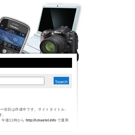
ー項目は作成中です。サイトタイトル、
す。
日、午後11時から
http://i.maetel.info
で運用