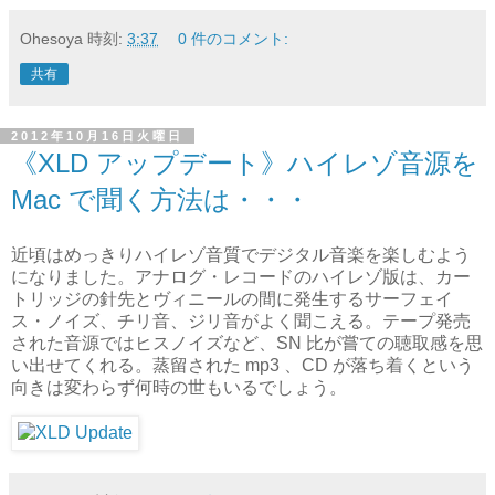
Ohesoya
時刻:
3:37
0 件のコメント:
共有
2012年10月16日火曜日
《XLD アップデート》ハイレゾ音源を
Mac で聞く方法は・・・
近頃はめっきりハイレゾ音質でデジタル音楽を楽しむよう
になりました。アナログ・レコードのハイレゾ版は、カー
トリッジの針先とヴィニールの間に発生するサーフェイ
ス・ノイズ、チリ音、ジリ音がよく聞こえる。テープ発売
された音源ではヒスノイズなど、SN 比が嘗ての聴取感を思
い出せてくれる。蒸留された mp3 、CD が落ち着くという
向きは変わらず何時の世もいるでしょう。