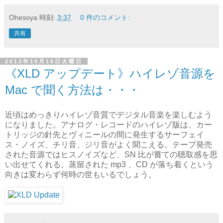
Ohesoya
時刻:
3:37
0 件のコメント:
共有
2012年10月16日火曜日
《XLD アップデート》ハイレゾ音源を
Mac で聞く方法は・・・
近頃はめっきりハイレゾ音質でデジタル音楽を楽しむよう
になりました。アナログ・レコードのハイレゾ版は、カー
トリッジの針先とヴィニールの間に発生するサーフェイ
ス・ノイズ、チリ音、ジリ音がよく聞こえる。テープ発売
された音源ではヒスノイズなど、SN 比が嘗ての聴取感を思
い出せてくれる。蒸留された mp3 、CD が落ち着くという
向きは変わらず何時の世もいるでしょう。