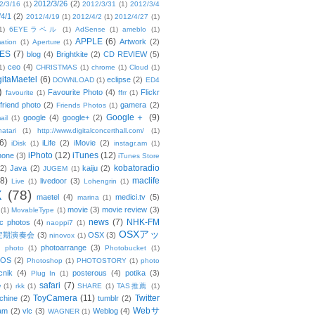
2012/3/26
(2)
2/3/16
(1)
2012/3/31
(1)
2012/3/4
/4/1
(2)
2012/4/19
(1)
2012/4/2
(1)
2012/4/27
(1)
1)
6EYEラベル
(1)
AdSense
(1)
ameblo
(1)
APPLE
(6)
Artwork
(2)
ation
(1)
Aperture
(1)
ES
(7)
blog
(4)
Brightkite
(2)
CD REVIEW
(5)
ceo
(4)
1)
CHRISTMAS
(1)
chrome
(1)
Cloud
(1)
gitaMaetel
(6)
eclipse
(2)
DOWNLOAD
(1)
ED4
)
Favourite Photo
(4)
Flickr
favourite
(1)
ffrr
(1)
friend photo
(2)
gamera
(2)
Friends Photos
(1)
Google＋
(9)
google
(4)
google+
(2)
ail
(1)
atari
(1)
http://www.digitalconcerthall.com/
(1)
6)
iLife
(2)
iMovie
(2)
iDisk
(1)
instagr.am
(1)
iPhoto
(12)
iTunes
(12)
hone
(3)
iTunes Store
kobatoradio
(2)
Java
(2)
kaiju
(2)
JUGEM
(1)
(8)
maclife
livedoor
(3)
Live
(1)
Lohengrin
(1)
X
(78)
maetel
(4)
medici.tv
(5)
marina
(1)
movie
(3)
movie review
(3)
(1)
MovableType
(1)
news
(7)
NHK-FM
c photos
(4)
naoppi7
(1)
OSXアッ
定期演奏会
(3)
OSX
(3)
ninovox
(1)
photoarrange
(3)
photo
(1)
Photobucket
(1)
OS
(2)
Photoshop
(1)
PHOTOSTORY
(1)
photo
cnik
(4)
posterous
(4)
potika
(3)
Plug In
(1)
safari
(7)
w
(1)
rkk
(1)
SHARE
(1)
TAS推薦
(1)
ToyCamera
(11)
Twitter
chine
(2)
tumblr
(2)
Webサ
am
(2)
vlc
(3)
Weblog
(4)
WAGNER
(1)