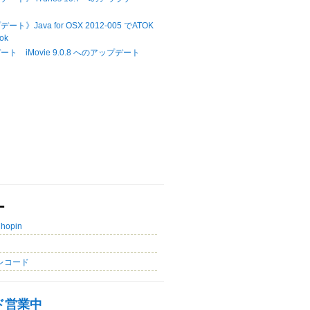
ト》Java for OSX 2012-005 でATOK
ok
ト iMovie 9.0.8 へのアップデート
ー
Chopin
レコード
ド営業中