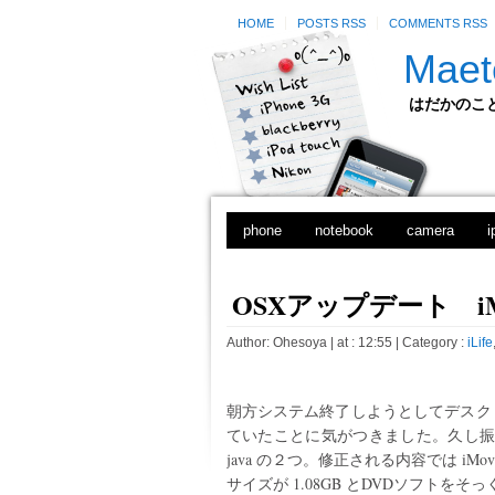
HOME
POSTS RSS
COMMENTS RSS
Maet
はだかのことのは
phone
notebook
camera
i
OSXアップデート iMo
Author:
Ohesoya
| at : 12:55 |
Category :
iLife
朝方システム終了しようとしてデスク
ていたことに気がつきました。久し振り
java の２つ。修正される内容では i
サイズが 1.08GB とDVDソフトを