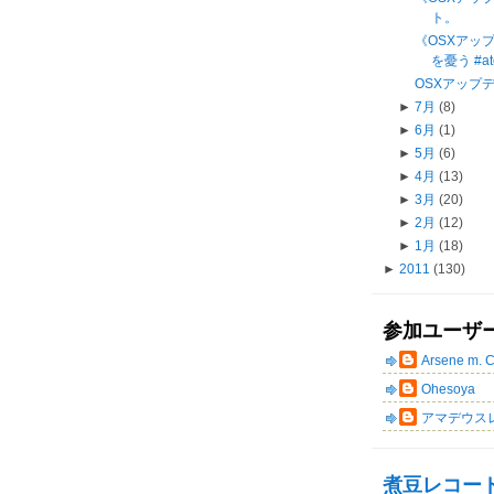
ト。
《OSXアップデー
を憂う #at
OSXアップデー
►
7月
(8)
►
6月
(1)
►
5月
(6)
►
4月
(13)
►
3月
(20)
►
2月
(12)
►
1月
(18)
►
2011
(130)
参加ユーザ
Arsene m. 
Ohesoya
アマデウス
煮豆レコー