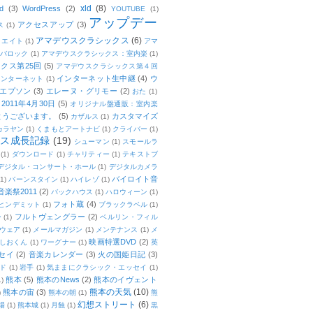
xld
(8)
d
(3)
WordPress
(2)
YOUTUBE
(1)
アップデー
アクセスアップ
(3)
ス
(1)
アマデウスクラシックス
(6)
リエイト
(1)
アマ
：バロック
(1)
アマデウスクラシックス：室内楽
(1)
クス第25回
(5)
アマデウスクラシックス第４回
インターネット生中継
(4)
ウ
インターネット
(1)
エプソン
(3)
エレーヌ・グリモー
(2)
おた
(1)
011年4月30日
(5)
オリジナル盤通販：室内楽
とうございます。
(5)
カスタマイズ
カザルス
(1)
カラヤン
(1)
くまもとアートナビ
(1)
クライバー
(1)
ムス成長記録
(19)
シューマン
(1)
スモールラ
(1)
ダウンロード
(1)
チャリティー
(1)
テキストブ
デジタル・コンサート・ホール
(1)
デジタルカメラ
バイロイト音
(1)
バーンスタイン
(1)
ハイレゾ
(1)
楽祭2011
(2)
バックハウス
(1)
ハロウィーン
(1)
フォト蔵
(4)
ヒンデミット
(1)
ブラックラベル
(1)
フルトヴェングラー
(2)
ー
(1)
ベルリン・フィル
ウェア
(1)
メールマガジン
(1)
メンテナンス
(1)
メ
映画特選DVD
(2)
しおくん
(1)
ワーグナー
(1)
英
セイ
(2)
音楽カレンダー
(3)
火の国姫日記
(3)
ド
(1)
岩手
(1)
気ままにクラシック・エッセイ
(1)
熊本
(5)
熊本のNews
(2)
熊本のイヴェント
1)
熊本の天気
(10)
熊本の宙
(3)
)
熊本の朝
(1)
熊
幻想ストリート
(6)
場
(1)
熊本城
(1)
月蝕
(1)
黒