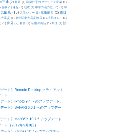
○三昧
(2)
視聴
(1)
取扱注意のクラシック音楽
(1)
)
食事
(1)
速報
(1)
地震
(1)
中学の頃の思いで
(1)
中
天宮飯店
(15)
電脳萠照
(2)
東日
天体ショー
(1)
東大震災
(1)
東北関東大震災地震
(1)
桃井はるこ
(1)
夢見
(2)
訃
と
(1)
名言
(1)
名盤の裏話
(1)
料理
(1)
デート》Remote Desktop クライアント
デート
デート》iPhoto 9.4 へのアップデート。
デート》SAFARI 6.0.1 へのアップデー
デート》MacOSX 10.7.5 アップデート
デート（2012年9月8日）
ート》 iTunes 10.7 へのアップデー