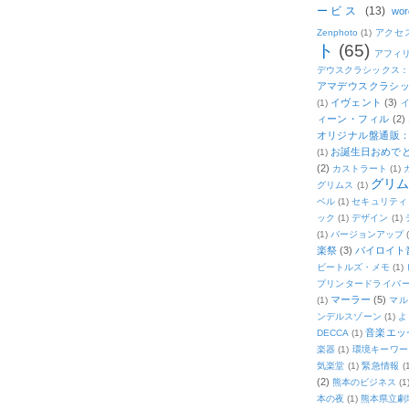
ービス
(13)
wor
Zenphoto
(1)
アクセ
ト
(65)
アフィ
デウスクラシックス
アマデウスクラシッ
イヴェント
(3)
(1)
ィーン・フィル
(2)
オリジナル盤通販：2
お誕生日おめで
(1)
(2)
カストラート
(1)
グリ
グリムス
(1)
ベル
(1)
セキュリティ
ック
(1)
デザイン
(1)
(1)
バージョンアップ
楽祭
(3)
バイロイト音
ビートルズ・メモ
(1)
プリンタードライバ
マーラー
(5)
(1)
マル
ンデルスゾーン
(1)
よ
音楽エッ
DECCA
(1)
楽器
(1)
環境キーワー
気楽堂
(1)
緊急情報
(
(2)
熊本のビジネス
(1
本の夜
(1)
熊本県立劇