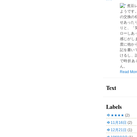
煮豆
ようです
の交換の
せあった
りと、「気
ローしあ
感じがしま
度に他か
記を書い
けるし、読
で時折あ
ん。
Read Mor
Text
Labels
★★★★
(2)
11月16日
(2)
12月21日
(1)