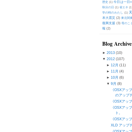
今日は一日○
歴史
(1)
秋分の日
(1)
省エネ
(1
学の時のわたし
(1)
本大震災
(2)
東北関
復興支援
(3)
母のこ
報
(2)
Blog Archive
►
2013
(10)
▼
2012
(107)
►
12月
(11)
►
11月
(4)
►
10月
(6)
▼
9月
(8)
《OSXアップ
のアップ
《OSXアップ
《OSXアップ
ト。
《OSXアップ
XLD アップ
《OSXアップデ