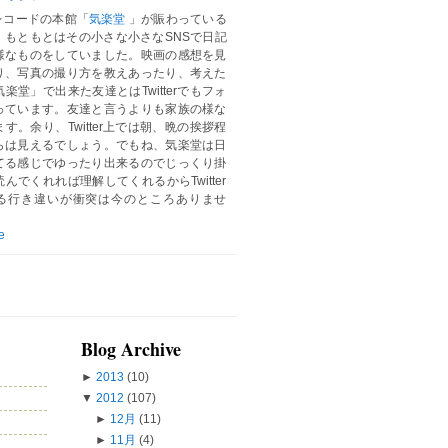
レコードの本館「
気楽堂
」が賑わっている
。もともとはその小さな小さなSNSで日記
様なものをしていました。映画の感想を見
り、写真の撮り方を教えあったり、考えた
楽堂」で出来た友達とはTwitterでもフォ
っています。友達と言うよりも家族の様な
す。余り、Twitter上では朝、晩の挨拶程
らは見えるでしょう。でもね、気楽堂は日
てる感じでゆったり出来るのでじっくり掛
んでくれれば理解してくれるからTwitter
る行き違いが衝突は今のところありませ
e
Blog Archive
►
2013
(10)
▼
2012
(107)
►
12月
(11)
►
11月
(4)