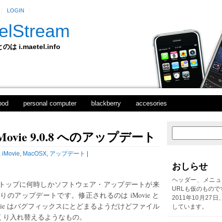
LOGIN
elStream
 i.maetel.info
pod
personal computer
blackberry
accesories
vie 9.0.8 へのアップデート
次
ホ
の
ー
投
ム
,
iMovie
,
MacOSX
,
アップデート
|
稿
おしらせ
前
の
ヘッダー、メニュ
トップに何時しかソフトウェア・アップデートが来
投
URLも仮のもので
のアップデートです。修正されるのは iMovie と
稿
2011年10月27
Movie はバグフィックスにとどまるようだけどファイル
しています。
そっくり入れ替えるようなもの。