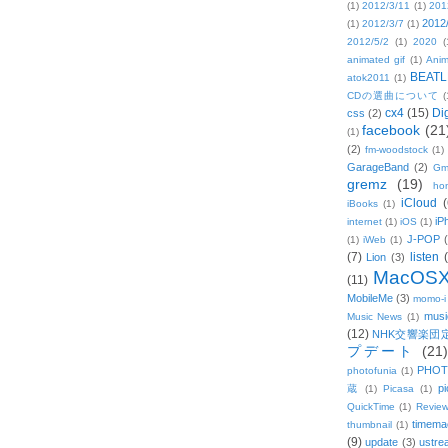
(1)
2012/3/11
(1)
201
2012
(1)
2012/3/7
(1)
2012/5/2
(1)
2020
(
animated gif
(1)
Anim
BEATL
atok2011
(1)
CDの選曲について
(
cx4
(15)
Di
css
(2)
facebook
(21
(1)
(2)
fm-woodstock
(1)
GarageBand
(2)
Gm
gremz
(19)
hon
iCloud
(
iBooks
(1)
iP
internet
(1)
iOS
(1)
J-POP
(1)
iWeb
(1)
(7)
listen
Lion
(3)
MacOS
(11)
MobileMe
(3)
momo-i
musi
Music News
(1)
(12)
NHK交響楽団
プデート
(21)
PHOT
photofunia
(1)
pi
蔵
(1)
Picasa
(1)
QuickTime
(1)
Revie
timema
thumbnail
(1)
(9)
update
(3)
ustre