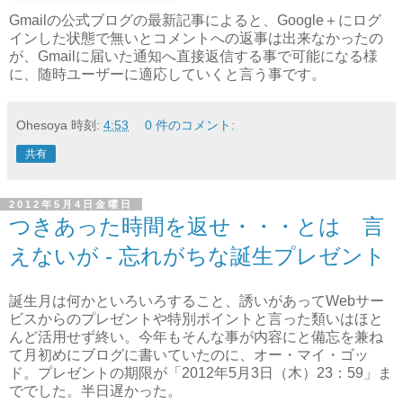
Gmailの公式ブログの最新記事によると、Google＋にログ
インした状態で無いとコメントへの返事は出来なかったの
が、Gmailに届いた通知へ直接返信する事で可能になる様
に、随時ユーザーに適応していくと言う事です。
Ohesoya
時刻:
4:53
0 件のコメント:
共有
2012年5月4日金曜日
つきあった時間を返せ・・・とは 言
えないが - 忘れがちな誕生プレゼント
誕生月は何かといろいろすること、誘いがあってWebサー
ビスからのプレゼントや特別ポイントと言った類いはほと
んど活用せず終い。今年もそんな事が内容にと備忘を兼ね
て月初めにブログに書いていたのに、オー・マイ・ゴッ
ド。プレゼントの期限が「2012年5月3日（木）23：59」ま
ででした。半日遅かった。