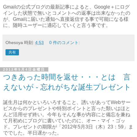
Gmailの公式ブログの最新記事によると、Google＋にログ
インした状態で無いとコメントへの返事は出来なかったの
が、Gmailに届いた通知へ直接返信する事で可能になる様
に、随時ユーザーに適応していくと言う事です。
Ohesoya
時刻:
4:53
0 件のコメント:
共有
2012年5月4日金曜日
つきあった時間を返せ・・・とは 言
えないが - 忘れがちな誕生プレゼント
誕生月は何かといろいろすること、誘いがあってWebサー
ビスからのプレゼントや特別ポイントと言った類いはほと
んど活用せず終い。今年もそんな事が内容にと備忘を兼ね
て月初めにブログに書いていたのに、オー・マイ・ゴッ
ド。プレゼントの期限が「2012年5月3日（木）23：59」ま
ででした。半日遅かった。