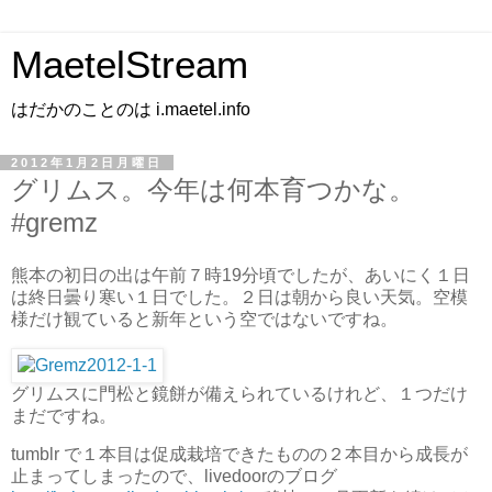
MaetelStream
はだかのことのは i.maetel.info
2012年1月2日月曜日
グリムス。今年は何本育つかな。
#gremz
熊本の初日の出は午前７時19分頃でしたが、あいにく１日
は終日曇り寒い１日でした。２日は朝から良い天気。空模
様だけ観ていると新年という空ではないですね。
グリムスに門松と鏡餅が備えられているけれど、１つだけ
まだですね。
tumblr で１本目は促成栽培できたものの２本目から成長が
止まってしまったので、livedoorのブログ