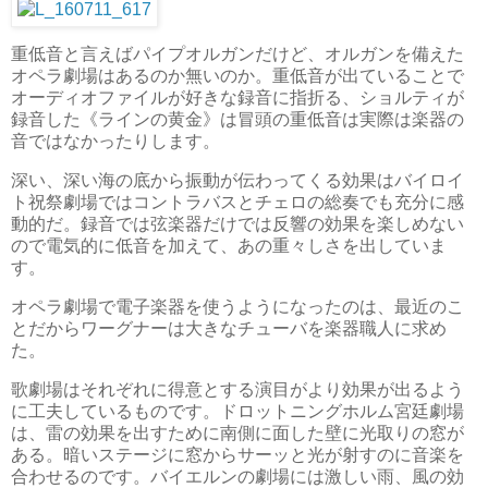
重低音と言えばパイプオルガンだけど、オルガンを備えた
オペラ劇場はあるのか無いのか。重低音が出ていることで
オーディオファイルが好きな録音に指折る、ショルティが
録音した《ラインの黄金》は冒頭の重低音は実際は楽器の
音ではなかったりします。
深い、深い海の底から振動が伝わってくる効果はバイロイ
ト祝祭劇場ではコントラバスとチェロの総奏でも充分に感
動的だ。録音では弦楽器だけでは反響の効果を楽しめない
ので電気的に低音を加えて、あの重々しさを出していま
す。
オペラ劇場で電子楽器を使うようになったのは、最近のこ
とだからワーグナーは大きなチューバを楽器職人に求め
た。
歌劇場はそれぞれに得意とする演目がより効果が出るよう
に工夫しているものです。ドロットニングホルム宮廷劇場
は、雷の効果を出すために南側に面した壁に光取りの窓が
ある。暗いステージに窓からサーッと光が射すのに音楽を
合わせるのです。バイエルンの劇場には激しい雨、風の効