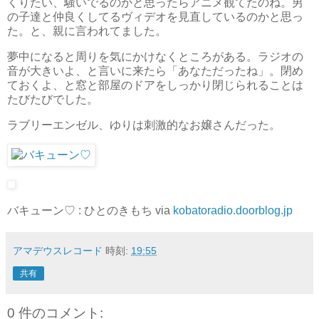
くりたい、騒いでるのかと思ったらアニメ観てたのね。男
の子達と仲良くしてるヴィデオを見直しているのかと思っ
た。と、親に言われてました。
夢中になると周りを気にかけなくところがある。ラジオの
音が大きいよ、と言いに来たら「あなただったね」。閉め
ておくよ、と窓と部屋のドアをしっかり閉じられることは
たびたびでした。
ラブリーエンゼル、ゆりは刺激的なお嬢さんだった。
バキューン♡ : ひとのきもち via
kobatoradio.doorblog.jp
アマデウスレコード
時刻:
19:55
共有
0 件のコメント: