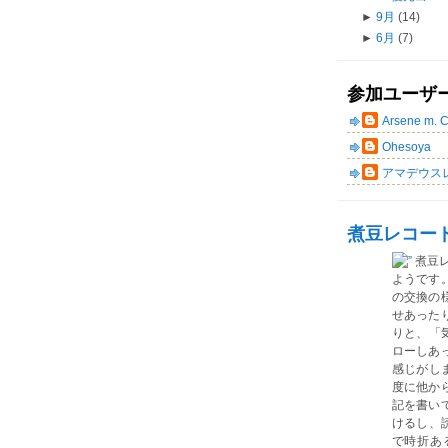
►
9月
(14)
►
6月
(7)
参加ユーザ
Arsene m. 
Ohesoya
アマデウス
煮豆レコー
煮豆
ようです
の交換の
せあった
りと、「気
ローしあ
感じがしま
度に他か
記を書い
けるし、読
で時折あ