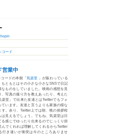
ー
Chopin
レコード
ド営業中
レコードの本館「
気楽堂
」が賑わっている
。もともとはその小さな小さなSNSで日記
様なものをしていました。映画の感想を見
り、写真の撮り方を教えあったり、考えた
楽堂」で出来た友達とはTwitterでもフォ
っています。友達と言うよりも家族の様な
す。余り、Twitter上では朝、晩の挨拶程
らは見えるでしょう。でもね、気楽堂は日
てる感じでゆったり出来るのでじっくり掛
んでくれれば理解してくれるからTwitter
る行き違いが衝突は今のところありませ