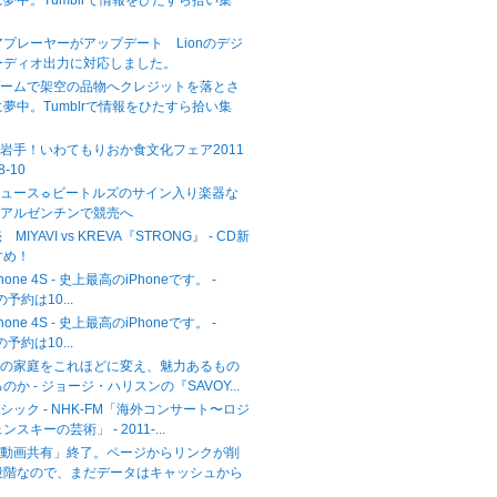
夢中。Tumblrで情報をひたすら拾い集
ィアプレーヤーがアップデート Lionのデジ
ーディオ出力に対応しました。
ゲームで架空の品物へクレジットを落とさ
夢中。Tumblrで情報をひたすら拾い集
岩手！いわてもりおか食文化フェア2011
/8-10
ニュース☼ビートルズのサイン入り楽器な
、アルゼンチンで競売へ
MIYAVI vs KREVA『STRONG』 - CD新
すめ！
hone 4S - 史上最高のiPhoneです。 -
sの予約は10...
hone 4S - 史上最高のiPhoneです。 -
sの予約は10...
日の家庭をこれほどに変え、魅力あるもの
か - ジョージ・ハリスンの『SAVOY...
シック - NHK-FM「海外コンサート〜ロジ
スキーの芸術」 - 2011-...
「動画共有」終了。ページからリンクが削
段階なので、まだデータはキャッシュから