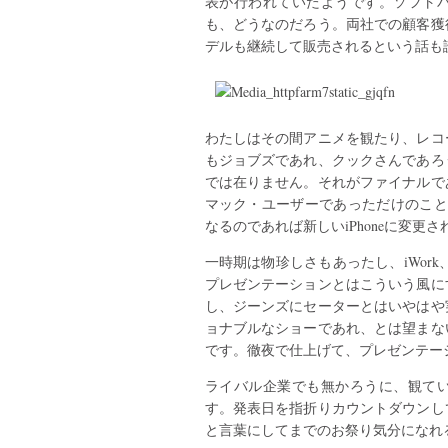
表が行われていたようです。ソフト
も、どうなのだろう。両社での顧客獲
デルも継続して販売されるという話も
わたしはその間アニメを観たり、レコ
もジョブズであれ、クックさんであろ
では在りません。それがファイナルで
マック・ユーザーであっただけのことです
なるのであれば新しいiPhoneに変更
一時期は物珍しさもあったし、iWork
プレゼンテーションとはこういう風に
し、ジーンズにセーターとはいやはや
ョナブルなショーであれ、とは望まな
です。徹夜で仕上げて、プレゼンテー
ライバル企業でも無かろうに、観て
す。発表日を指折りカウントダウンし
と言葉にしてまでのお祭り気分になれ