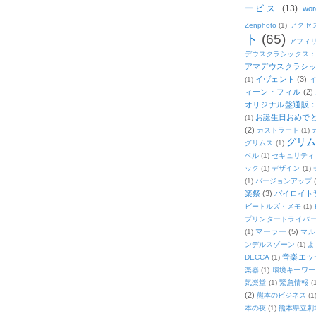
ービス
(13)
wor
Zenphoto
(1)
アクセ
ト
(65)
アフィ
デウスクラシックス
アマデウスクラシッ
イヴェント
(3)
(1)
ィーン・フィル
(2)
オリジナル盤通販：2
お誕生日おめで
(1)
(2)
カストラート
(1)
グリ
グリムス
(1)
ベル
(1)
セキュリティ
ック
(1)
デザイン
(1)
(1)
バージョンアップ
楽祭
(3)
バイロイト音
ビートルズ・メモ
(1)
プリンタードライバ
マーラー
(5)
(1)
マル
ンデルスゾーン
(1)
よ
音楽エッ
DECCA
(1)
楽器
(1)
環境キーワー
気楽堂
(1)
緊急情報
(
(2)
熊本のビジネス
(1
本の夜
(1)
熊本県立劇