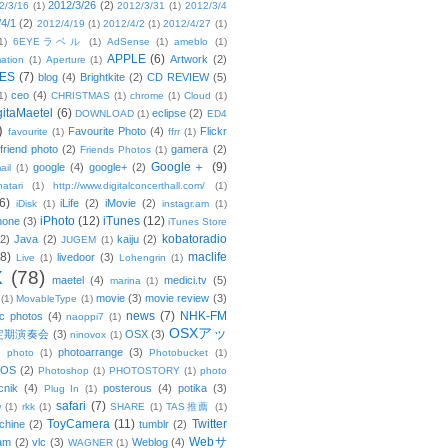
2012/3/26
(2)
2/3/16
(1)
2012/3/31
(1)
2012/3/4
/4/1
(2)
2012/4/19
(1)
2012/4/2
(1)
2012/4/27
(1)
1)
6EYEラベル
(1)
AdSense
(1)
ameblo
(1)
APPLE
(6)
Artwork
(2)
ation
(1)
Aperture
(1)
ES
(7)
blog
(4)
Brightkite
(2)
CD REVIEW
(5)
ceo
(4)
1)
CHRISTMAS
(1)
chrome
(1)
Cloud
(1)
gitaMaetel
(6)
eclipse
(2)
DOWNLOAD
(1)
ED4
)
Favourite Photo
(4)
Flickr
favourite
(1)
ffrr
(1)
friend photo
(2)
gamera
(2)
Friends Photos
(1)
Google＋
(9)
google
(4)
google+
(2)
ail
(1)
atari
(1)
http://www.digitalconcerthall.com/
(1)
6)
iLife
(2)
iMovie
(2)
iDisk
(1)
instagr.am
(1)
iPhoto
(12)
iTunes
(12)
hone
(3)
iTunes Store
kobatoradio
(2)
Java
(2)
kaiju
(2)
JUGEM
(1)
(8)
maclife
livedoor
(3)
Live
(1)
Lohengrin
(1)
X
(78)
maetel
(4)
medici.tv
(5)
marina
(1)
movie
(3)
movie review
(3)
(1)
MovableType
(1)
news
(7)
NHK-FM
c photos
(4)
naoppi7
(1)
OSXアッ
定期演奏会
(3)
OSX
(3)
ninovox
(1)
photoarrange
(3)
photo
(1)
Photobucket
(1)
OS
(2)
Photoshop
(1)
PHOTOSTORY
(1)
photo
cnik
(4)
posterous
(4)
potika
(3)
Plug In
(1)
safari
(7)
w
(1)
rkk
(1)
SHARE
(1)
TAS推薦
(1)
ToyCamera
(11)
Twitter
chine
(2)
tumblr
(2)
Webサ
am
(2)
vlc
(3)
Weblog
(4)
WAGNER
(1)