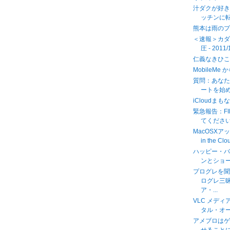
汁ダクが好き
ッチンに
熊本は雨の
＜速報＞カ
圧 - 2011/
仁義なきひ
MobileMe 
質問：あなた
ートを始めま
iCloudまもなく.
緊急報告：FI
てくださ
MacOSXア
in the Clo
ハッピー・バ
ンとショ
プログレを聞
ログレ三
ア・...
VLC メデ
タル・オ
アメブロは