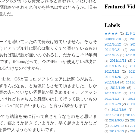
バンク以外からも発売されると言われていたけれど
Featured Vi
得戦略でそれぞれ何かを持ち出すのだろうか。旧モ
読んだ。
Labels
★★★★
(2)
11月
2008/10/10
(1)
20
ードを聴いていたので発表は観ていません。そもそ
2011/10/12
(3)
20
うとアップル社に関心は取り立てて寄せているもの
2011/10/21
(2)
201
あれば選択肢が無いのであるし、だからこそ15年間
2011/10/5
(3)
2011/
。iPhoneだって、今のiPhoneが使えない環境に
2011/11/11
(2)
(1)
2011/11/15
(2)
201
されるだけなのですから。
2011/11/2
(2)
201
2011/11/26
(2)
20
、iLife、OSと言ったソフトウェアには関心がある。
2011/11/4
(4)
2011/
するんだなぁ、と勉強にもさせて頂きました。しか
2011/11/9
(5)
(1)
実の入っていない雰囲気で馴染めません。ファッシ
2011/12/12
(1)
201
いけれどもきちんと身繕いはして行って欲しいもの
2011/12/2
(1)
2011
2011/12/29
(2)
ションに間に合いました。と言う印象がします。
2011/
(4)
2011/12/6
(1)
いても結論を先に行って良さそうなものをと思いま
2011/9/23
(1)
2011/9
2011/9/30
(2)
201
(1)
て、寝ようか起きていようか、早く起きようかなど
(2)
2012/1/22
(1)
201
る夢中人はうらやましいです。
(1)
2012/2/13
(1)
201