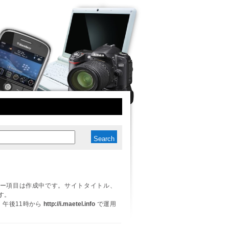
ー項目は作成中です。サイトタイトル、
す。
日、午後11時から
http://i.maetel.info
で運用