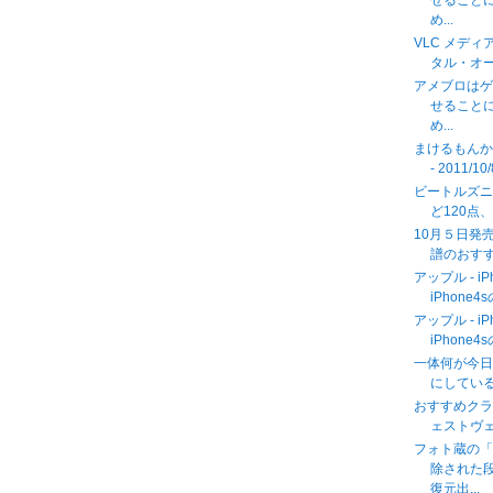
せることに
め...
VLC メデ
タル・オ
アメブロは
せることに
め...
まけるもんか
- 2011/10
ビートルズ
ど120点
10月５日発売 
譜のおす
アップル - iP
iPhone4
アップル - iP
iPhone4
一体何が今
にしているの
おすすめクラ
ェストヴェン
フォト蔵の
除された
復元出...