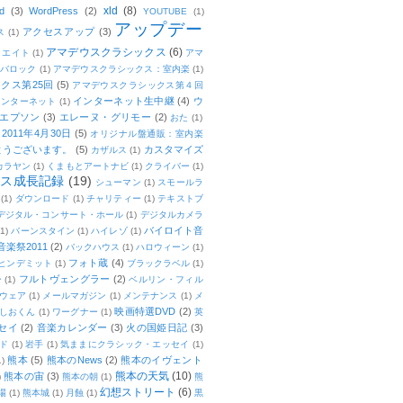
xld
(8)
d
(3)
WordPress
(2)
YOUTUBE
(1)
アップデー
アクセスアップ
(3)
ス
(1)
アマデウスクラシックス
(6)
リエイト
(1)
アマ
：バロック
(1)
アマデウスクラシックス：室内楽
(1)
クス第25回
(5)
アマデウスクラシックス第４回
インターネット生中継
(4)
ウ
インターネット
(1)
エプソン
(3)
エレーヌ・グリモー
(2)
おた
(1)
011年4月30日
(5)
オリジナル盤通販：室内楽
とうございます。
(5)
カスタマイズ
カザルス
(1)
カラヤン
(1)
くまもとアートナビ
(1)
クライバー
(1)
ムス成長記録
(19)
シューマン
(1)
スモールラ
(1)
ダウンロード
(1)
チャリティー
(1)
テキストブ
デジタル・コンサート・ホール
(1)
デジタルカメラ
バイロイト音
(1)
バーンスタイン
(1)
ハイレゾ
(1)
楽祭2011
(2)
バックハウス
(1)
ハロウィーン
(1)
フォト蔵
(4)
ヒンデミット
(1)
ブラックラベル
(1)
フルトヴェングラー
(2)
ー
(1)
ベルリン・フィル
ウェア
(1)
メールマガジン
(1)
メンテナンス
(1)
メ
映画特選DVD
(2)
しおくん
(1)
ワーグナー
(1)
英
セイ
(2)
音楽カレンダー
(3)
火の国姫日記
(3)
ド
(1)
岩手
(1)
気ままにクラシック・エッセイ
(1)
熊本
(5)
熊本のNews
(2)
熊本のイヴェント
1)
熊本の天気
(10)
熊本の宙
(3)
)
熊本の朝
(1)
熊
幻想ストリート
(6)
場
(1)
熊本城
(1)
月蝕
(1)
黒