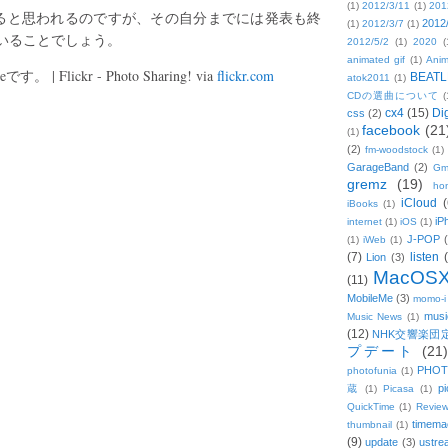
(1)
2012/3/11
(1)
201
ると思われるのですが、その自分までには発表も終
2012
(1)
2012/3/7
(1)
いることでしょう。
2012/5/2
(1)
2020
(
animated gif
(1)
Anim
 | Flickr - Photo Sharing! via
flickr.com
BEATL
atok2011
(1)
CDの選曲について
(
cx4
(15)
Di
css
(2)
facebook
(21
(1)
(2)
fm-woodstock
(1)
GarageBand
(2)
Gm
gremz
(19)
hon
iCloud
(
iBooks
(1)
iP
internet
(1)
iOS
(1)
J-POP
(1)
iWeb
(1)
(7)
listen
Lion
(3)
MacOS
(11)
MobileMe
(3)
momo-i
musi
Music News
(1)
(12)
NHK交響楽団
プデート
(21)
PHOT
photofunia
(1)
pi
蔵
(1)
Picasa
(1)
QuickTime
(1)
Revie
timema
thumbnail
(1)
(9)
update
(3)
ustre