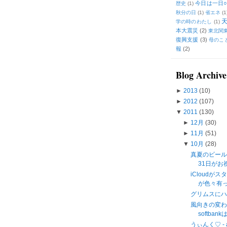
今日は一日○
歴史
(1)
秋分の日
(1)
省エネ
(1
学の時のわたし
(1)
本大震災
(2)
東北関
復興支援
(3)
母のこ
報
(2)
Blog Archive
►
2013
(10)
►
2012
(107)
▼
2011
(130)
►
12月
(30)
►
11月
(51)
▼
10月
(28)
真夏のビール
31日がお
iCloud
が色々有って
グリムスに
風向きの変わり
softb
うぃんく♡ - an