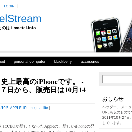
LOGIN
elStream
 i.maetel.info
pod
personal computer
blackberry
accesories
S - 史上最高のiPhoneです。 -
次
ホ
の
ー
0月７日から、販売日は10月14
投
ム
稿
おしらせ
前
の
ヘッダー、メニュ
/10/5
,
APPLE
,
iPhone
,
maclife
|
投
URLも仮のもので
稿
2011年10月27
しています。
EOが新しくなったAppleの、新しいiPhoneの発