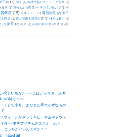
○三昧
(2)
視聴
(1)
取扱注意のクラシック音楽
(1)
)
食事
(1)
速報
(1)
地震
(1)
中学の頃の思いで
(1)
中
天宮飯店
(15)
電脳萠照
(2)
東日
天体ショー
(1)
東大震災
(1)
東北関東大震災地震
(1)
桃井はるこ
(1)
夢見
(2)
訃
と
(1)
名言
(1)
名盤の裏話
(1)
料理
(1)
が恋しいあなたへ - こばとらぢお、10月
祝いの皆さんへ
がスタートして半月。まだまだ手つかずなもの
...
ハロウィーンがやってきた、やぁやぁやぁ
時 --- モテアイテムのスマホ auと
ankは、どっちがいいんですか！？
imated gif