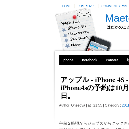
HOME
POSTS RSS
COMMENTS RSS
Maet
はだかのことのは
phone
notebook
camera
i
アップル - iPhone 4
iPhone4sの予約は1
日。
Author:
Ohesoya
| at : 21:55 |
Category :
2011
午前２時頃からジョブズからクックさんにC