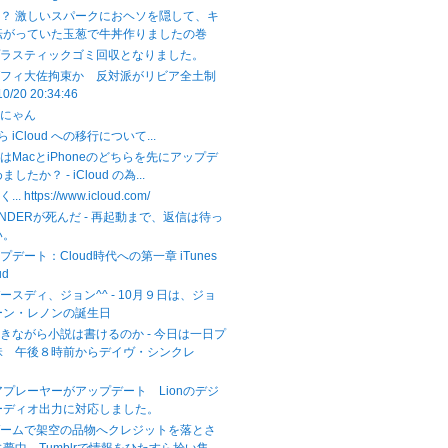
？ 激しいスパークにおヘソを隠して、キ
転がっていた玉葱で牛丼作りましたの巻
プラスティックゴミ回収となりました。
ダフィ大佐拘束か 反対派がリビア全土制
10/20 20:34:46
こにゃん
から iCloud への移行について...
はMacとiPhoneのどちらを先にアップデ
したか？ - iCloud の為...
.. https://www.icloud.com/
NDERが死んだ - 再起動まで、返信は待っ
い。
ップデート：Cloud時代への第一章 iTunes
ud
ースディ、ジョン^^ - 10月９日は、ジョ
ーン・レノンの誕生日
きながら小説は書けるのか - 今日は一日プ
昧 午後８時前からデイヴ・シンクレ
ィアプレーヤーがアップデート Lionのデジ
ーディオ出力に対応しました。
ゲームで架空の品物へクレジットを落とさ