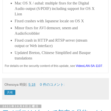
Mac OS X / auhal: multiple fixes for the Digital
Audio output (S/PDIF) including support for OS X
Lion
Fixed crashes with Japanese locale on OS X
Minor fixes for AVI demuxer, smem and
AudioScrobbler
Fixed crash in HTTP and RTSP server (stream
output or Web interface)
Updated Breton, Chinese Simplified and Basque
translations
For details on the security content of this update, see
VideoLAN-SA-1107
.
Ohesoya
時刻:
5:18
0 件のコメント:
共有
2011年10月8日土曜日