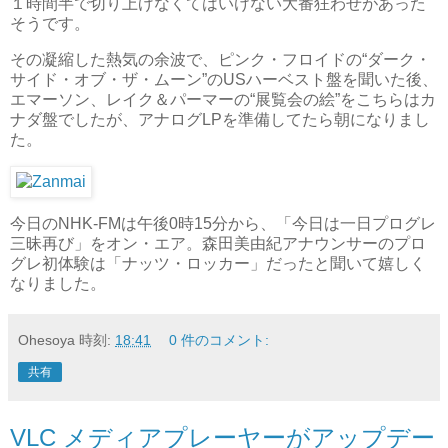
１時間半で切り上げなくてはいけない大番狂わせがあった
そうです。
その凝縮した熱気の余波で、ピンク・フロイドの“ダーク・
サイド・オブ・ザ・ムーン”のUSハーベスト盤を聞いた後、
エマーソン、レイク＆パーマーの“展覧会の絵”をこちらはカ
ナダ盤でしたが、アナログLPを準備してたら朝になりまし
た。
今日のNHK-FMは午後0時15分から、「今日は一日プログレ
三昧再び」をオン・エア。森田美由紀アナウンサーのプロ
グレ初体験は「ナッツ・ロッカー」だったと聞いて嬉しく
なりました。
Ohesoya
時刻:
18:41
0 件のコメント:
共有
VLC メディアプレーヤーがアップデー