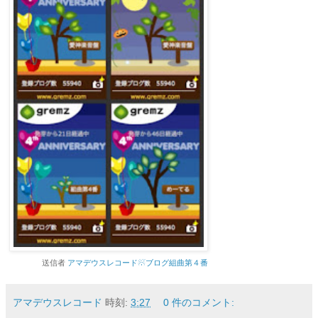
送信者
アマデウスレコード☃ブログ組曲第４番
アマデウスレコード
時刻:
3:27
0 件のコメント: