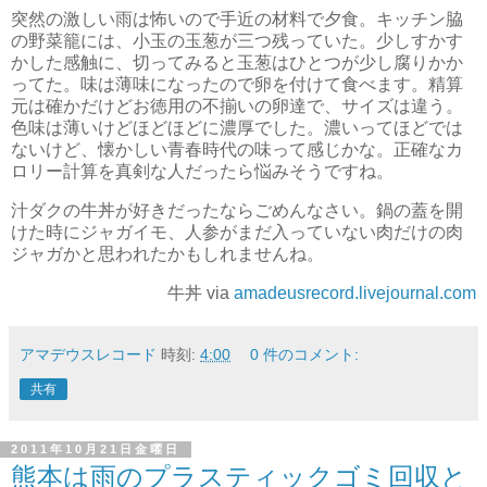
突然の激しい雨は怖いので手近の材料で夕食。キッチン脇
の野菜籠には、小玉の玉葱が三つ残っていた。少しすかす
かした感触に、切ってみると玉葱はひとつが少し腐りかか
ってた。味は薄味になったので卵を付けて食べます。精算
元は確かだけどお徳用の不揃いの卵達で、サイズは違う。
色味は薄いけどほどほどに濃厚でした。濃いってほどでは
ないけど、懐かしい青春時代の味って感じかな。正確なカ
ロリー計算を真剣な人だったら悩みそうですね。
汁ダクの牛丼が好きだったならごめんなさい。鍋の蓋を開
けた時にジャガイモ、人参がまだ入っていない肉だけの肉
ジャガかと思われたかもしれませんね。
牛丼 via
amadeusrecord.livejournal.com
アマデウスレコード
時刻:
4:00
0 件のコメント:
共有
2011年10月21日金曜日
熊本は雨のプラスティックゴミ回収と