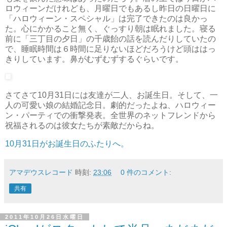
ロウィーンだけれども、月曜日でもあるし昨日の日曜日に
「ハロウィーン・スペシャル」は完了できたのは良かっ
た。心にかかること無く、ぐっすり朝は眠れました。寝る
前に「三丁目の夕日」の千歳飴の話を読んだりしていたの
で、睡眠時間は６時間に足りないほどだろうけど頭ははっ
きりしています。鼻がむずむずするぐらいです。
さてさて10月31日には友達が二人、お誕生日。そして、一
人の可愛い娘の結婚記念日。劇的だったよね、ハロウィー
ン・パーティでの衝撃発表。全世界のネットフレンドから
祝福されるのは彼女たちが素敵だからね。
10月31日がお誕生日のふたりへ。
アマデウスレコード
時刻:
23:06
0 件のコメント:
共有
2011年10月26日水曜日