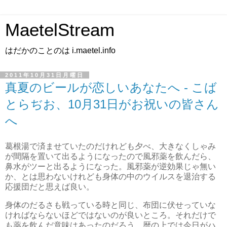
MaetelStream
はだかのことのは i.maetel.info
2011年10月31日月曜日
真夏のビールが恋しいあなたへ - こば
とらぢお、10月31日がお祝いの皆さん
へ
葛根湯で済ませていたのだけれども夕べ、大きなくしゃみ
が間隔を置いて出るようになったので風邪薬を飲んだら、
鼻水がツーと出るようになった。風邪薬が逆効果じゃ無い
か、とは思わないけれども身体の中のウイルスを退治する
応援団だと思えば良い。
身体のだるさも戦っている時と同じ、布団に伏せっていな
ければならないほどではないのが良いところ。それだけで
も薬を飲んだ意味はあったのだろう。暦の上では今日がハ