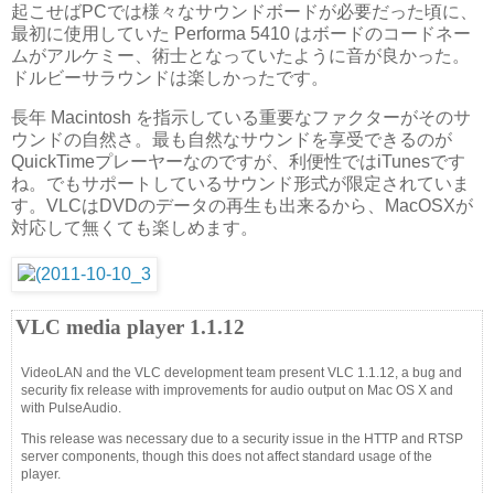
起こせばPCでは様々なサウンドボードが必要だった頃に、
最初に使用していた Performa 5410 はボードのコードネー
ムがアルケミー、術士となっていたように音が良かった。
ドルビーサラウンドは楽しかったです。
長年 Macintosh を指示している重要なファクターがそのサ
ウンドの自然さ。最も自然なサウンドを享受できるのが
QuickTimeプレーヤーなのですが、利便性ではiTunesです
ね。でもサポートしているサウンド形式が限定されていま
す。VLCはDVDのデータの再生も出来るから、MacOSXが
対応して無くても楽しめます。
VLC media player 1.1.12
VideoLAN and the VLC development team present VLC 1.1.12, a bug and
security fix release with improvements for audio output on Mac OS X and
with PulseAudio.
This release was necessary due to a security issue in the HTTP and RTSP
server components, though this does not affect standard usage of the
player.