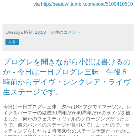
via
http://beatowl.tumblr.com/post/5109410510
Ohesoya
時刻:
20:59
0 件のコメント:
共有
プログレを聞きながら小説は書けるの
か - 今日は一日プログレ三昧 午後８
時前からデイヴ・シンクレア・ライヴ
生ステージです。
今日は一日プログレ三昧。夕べはBSフジでエマーソン、レ
イク＆パーマーの結成30周年だか40周年だかのライヴを観
ました。何かのフェスティヴァルのクロージングだったよ
うで、前のバンドのステージが長引いてしまったので、セ
ッティングをしたら１時間30分のステージ予定だったのに