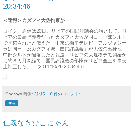
20:34:46
＜速報＞カダフィ大佐拘束か
ロイター通信は20日、リビアの国民評議会の話として、リ
ビアの最高指導者だったカダフィ大佐が同日、中部シルト
で拘束されたと伝えた。中東の衛星テレビ、アルジャジー
ラは同日、反カダフィ派「国民評議会」が大佐の出身地、
中部シルトが陥落したと報道、リビアの大規模デモ開始か
ら約８カ月を経て、国民評議会の部隊がリビア全土を事実
上制圧した。 (2011/10/20 20:34:46)
Ohesoya
時刻:
21:15
0 件のコメント:
共有
仁義なきひこにゃん