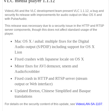
VLC media player 1.1.12
VideoLAN and the VLC development team present VLC 1.1.12, a bug and
security fix release with improvements for audio output on Mac OS X and
with PulseAudio.
This release was necessary due to a security issue in the HTTP and RTSP
server components, though this does not affect standard usage of the
player.
Mac OS X / auhal: multiple fixes for the Digital
Audio output (S/PDIF) including support for OS X
Lion
Fixed crashes with Japanese locale on OS X
Minor fixes for AVI demuxer, smem and
AudioScrobbler
Fixed crash in HTTP and RTSP server (stream
output or Web interface)
Updated Breton, Chinese Simplified and Basque
translations
For details on the security content of this update, see
VideoLAN-SA-1107
.