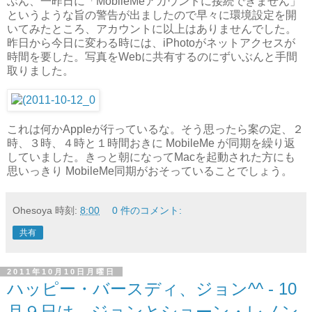
ぶん、一昨日に「MobileMeアカウントに接続できません」
というような旨の警告が出ましたので早々に環境設定を開
いてみたところ、アカウントに以上はありませんでした。
昨日から今日に変わる時には、iPhotoがネットアクセスが
時間を要した。写真をWebに共有するのにずいぶんと手間
取りました。
これは何かAppleが行っているな。そう思ったら案の定、２
時、３時、４時と１時間おきに MobileMe が同期を繰り返
していました。きっと朝になってMacを起動された方にも
思いっきり MobileMe同期がおそっていることでしょう。
Ohesoya
時刻:
8:00
0 件のコメント:
共有
2011年10月10日月曜日
ハッピー・バースディ、ジョン^^ - 10
月９日は、ジョンとショーン・レノン