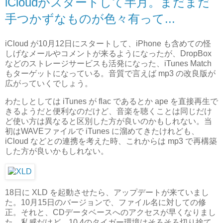
iCloudがスタートして半月。まだまだ
手つかずなものが色々有って...
iCloud が10月12日にスタートして、iPhone も含めての怪
しげなメールやコメントが来るようになったが、DropBox
などのストレージサービスも活発になった、iTunes Match
もターゲットになっている。音質で言えば mp3 の改良版が
広がっていくでしょう。
わたしとしては iTunes が flac であるとか ape を直接再生で
きるようだと便利なのだけど、音楽を聴くことは同じだけ
ど使い方は異なると区別した方が良いのかもしれない。当
初はWAVEファイルで iTunes に溜めてきたけれども、
iCloud などとの連携を考えた時、これからは mp3 で再構築
した方が良いかもしれない。
18日に XLD を起動させたら、アップデートが来ていまし
た。10月15日のバージョンで、ファイル名に対しての修
正。それと、CDデータベースへのアクセスが早くなりまし
た。私感だけど、10.4のタイガー環境はそろそろ切り捨て