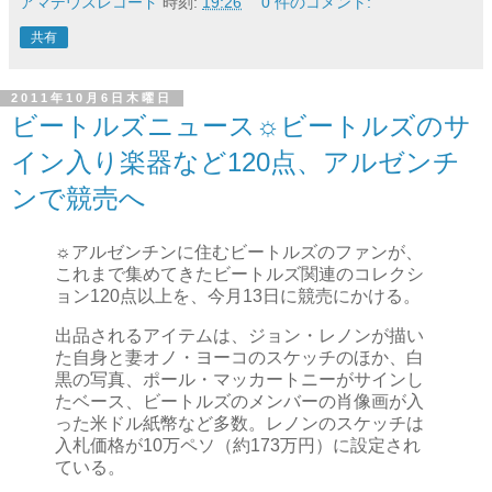
アマデウスレコード
時刻:
19:26
0 件のコメント:
共有
2011年10月6日木曜日
ビートルズニュース☼ビートルズのサ
イン入り楽器など120点、アルゼンチ
ンで競売へ
☼アルゼンチンに住むビートルズのファンが、
これまで集めてきたビートルズ関連のコレクシ
ョン120点以上を、今月13日に競売にかける。
出品されるアイテムは、ジョン・レノンが描い
た自身と妻オノ・ヨーコのスケッチのほか、白
黒の写真、ポール・マッカートニーがサインし
たベース、ビートルズのメンバーの肖像画が入
った米ドル紙幣など多数。レノンのスケッチは
入札価格が10万ペソ（約173万円）に設定され
ている。