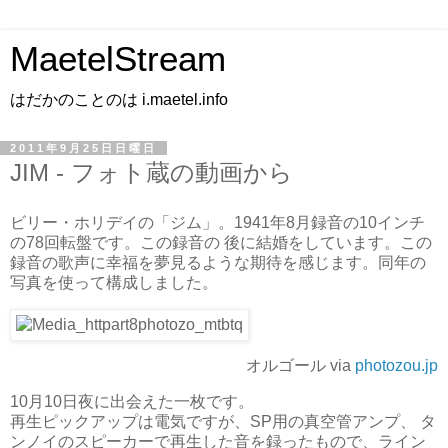
MaetelStream
はだかのことのは i.maetel.info
2011年9月25日日曜日
JIM - フォト蔵の動画から
ビリー・ホリデイの「ジム」。1941年8月録音の10インチ
の78回転盤です。この録音の 後に結婚をしています。この
録音の歌声に幸福を夢見るような期待を感じます。同年の
写真を使って構成しました。
オルゴール via
photozou.jp
10月10日夜に出会えた一枚です。
再生ピックアップは電気ですが、SP用の真空管アンプ、 タ
ンノイのスピーカーで再生した音を録ったもので、ライン