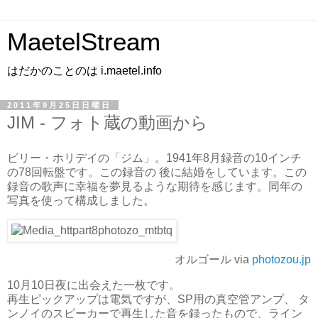
MaetelStream
はだかのことのは i.maetel.info
2011年9月25日日曜日
JIM - フォト蔵の動画から
ビリー・ホリデイの「ジム」。1941年8月録音の10インチ
の78回転盤です。この録音の 後に結婚をしています。この
録音の歌声に幸福を夢見るような期待を感じます。同年の
写真を使って構成しました。
オルゴール via
photozou.jp
10月10日夜に出会えた一枚です。
再生ピックアップは電気ですが、SP用の真空管アンプ、 タ
ンノイのスピーカーで再生した音を録ったもので、ライン