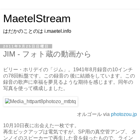
MaetelStream
はだかのことのは i.maetel.info
2011年9月25日日曜日
JIM - フォト蔵の動画から
ビリー・ホリデイの「ジム」。1941年8月録音の10インチ
の78回転盤です。この録音の 後に結婚をしています。この
録音の歌声に幸福を夢見るような期待を感じます。同年の
写真を使って構成しました。
オルゴール via
photozou.jp
10月10日夜に出会えた一枚です。
再生ピックアップは電気ですが、SP用の真空管アンプ、 タ
ンノイのスピーカーで再生した音を録ったもので、ライン