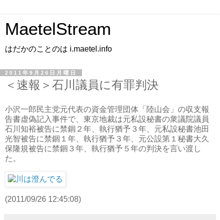
MaetelStream
はだかのことのは i.maetel.info
2011年9月26日月曜日
＜速報＞石川議員に有罪判決
小沢一郎民主党元代表の資金管理団体「陸山会」の収支報
告書虚偽記入事件で、東京地裁は元私設秘書の衆議院議員
石川知裕被告に禁錮２年、執行猶予３年、元私設秘書池田
光智被告に禁錮１年、執行猶予３年、元公設第１秘書大久
保隆規被告に禁錮３年、執行猶予５年の判決を言い渡し
た。
(2011/09/26 12:45:08)