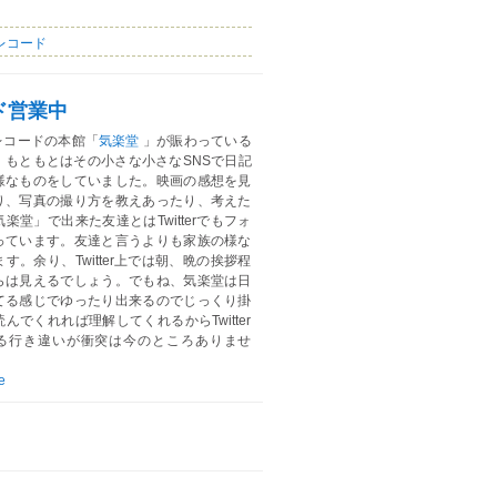
レコード
ド営業中
レコードの本館「
気楽堂
」が賑わっている
。もともとはその小さな小さなSNSで日記
様なものをしていました。映画の感想を見
り、写真の撮り方を教えあったり、考えた
楽堂」で出来た友達とはTwitterでもフォ
っています。友達と言うよりも家族の様な
す。余り、Twitter上では朝、晩の挨拶程
らは見えるでしょう。でもね、気楽堂は日
てる感じでゆったり出来るのでじっくり掛
んでくれれば理解してくれるからTwitter
る行き違いが衝突は今のところありませ
e