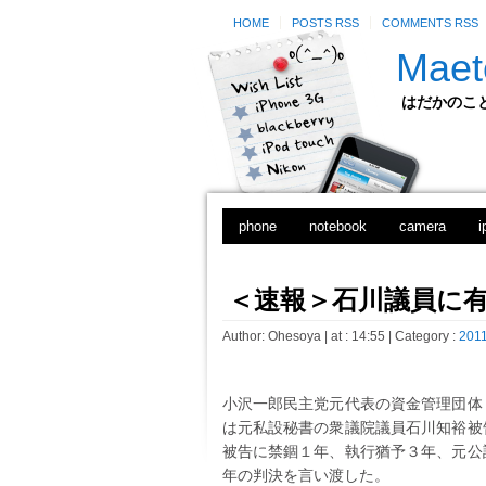
HOME
POSTS RSS
COMMENTS RSS
Maet
はだかのことのは
phone
notebook
camera
i
＜速報＞石川議員に
Author:
Ohesoya
| at : 14:55 |
Category :
2011
小沢一郎民主党元代表の資金管理団体
は元私設秘書の衆議院議員石川知裕被
被告に禁錮１年、執行猶予３年、元公
年の判決を言い渡した。