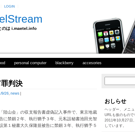
LOGIN
elStream
 i.maetel.info
pod
personal computer
blackberry
accesories
有罪判決
次
ホ
の
ー
投
ム
/9/26
,
news
|
稿
おしらせ
前
の
ヘッダー、メニュ
「陸山会」の収支報告書虚偽記入事件で、東京地裁
投
URLも仮のもので
告に禁錮２年、執行猶予３年、元私設秘書池田光智
稿
2011年10月27
設第１秘書大久保隆規被告に禁錮３年、執行猶予５
しています。