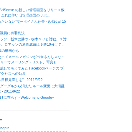
では AdSense の新しい管理画面をリリース致
これに伴い旧管理画面のサポ...
たいない”マータイさん死去 - 9月26日 15
川議員に有罪判決
ッソ、栃木に勝つ - 栃木ＳＣと対戦、１対
。ロアッソの通算成績は９勝10分け７...
ォト蔵の動画から
＋を使ってメールマガジンが出来るんじゃなイ
 フリーでメーリング・リスト、写真も...
5 達成して考えてみた Facebookページの ブ
アクセスへの効果
標見直しを” - 2011/9/22
グーグルから消えた ルール変更に大混乱
 2011/9/22
在らず - Welcome to Google+
ー
Chopin