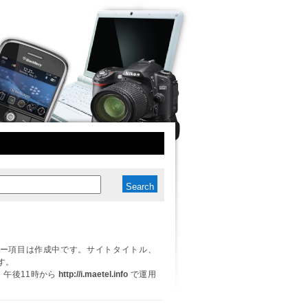
ー項目は作成中です。サイトタイトル、
す。
日、午後11時から
http://i.maetel.info
で運用