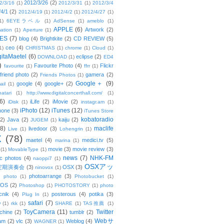
2012/3/26
(2)
2/3/16
(1)
2012/3/31
(1)
2012/3/4
/4/1
(2)
2012/4/19
(1)
2012/4/2
(1)
2012/4/27
(1)
1)
6EYEラベル
(1)
AdSense
(1)
ameblo
(1)
APPLE
(6)
Artwork
(2)
ation
(1)
Aperture
(1)
ES
(7)
blog
(4)
Brightkite
(2)
CD REVIEW
(5)
ceo
(4)
1)
CHRISTMAS
(1)
chrome
(1)
Cloud
(1)
gitaMaetel
(6)
eclipse
(2)
DOWNLOAD
(1)
ED4
)
Favourite Photo
(4)
Flickr
favourite
(1)
ffrr
(1)
friend photo
(2)
gamera
(2)
Friends Photos
(1)
Google＋
(9)
google
(4)
google+
(2)
ail
(1)
atari
(1)
http://www.digitalconcerthall.com/
(1)
6)
iLife
(2)
iMovie
(2)
iDisk
(1)
instagr.am
(1)
iPhoto
(12)
iTunes
(12)
hone
(3)
iTunes Store
kobatoradio
(2)
Java
(2)
kaiju
(2)
JUGEM
(1)
(8)
maclife
livedoor
(3)
Live
(1)
Lohengrin
(1)
X
(78)
maetel
(4)
medici.tv
(5)
marina
(1)
movie
(3)
movie review
(3)
(1)
MovableType
(1)
news
(7)
NHK-FM
c photos
(4)
naoppi7
(1)
OSXアッ
定期演奏会
(3)
OSX
(3)
ninovox
(1)
photoarrange
(3)
photo
(1)
Photobucket
(1)
OS
(2)
Photoshop
(1)
PHOTOSTORY
(1)
photo
cnik
(4)
posterous
(4)
potika
(3)
Plug In
(1)
safari
(7)
w
(1)
rkk
(1)
SHARE
(1)
TAS推薦
(1)
ToyCamera
(11)
Twitter
chine
(2)
tumblr
(2)
Webサ
am
(2)
vlc
(3)
Weblog
(4)
WAGNER
(1)