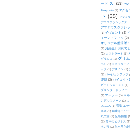
ービス
(13)
wor
Zenphoto
(1)
アクセ
ト
(65)
アフィ
デウスクラシックス
アマデウスクラシッ
イヴェント
(3)
(1)
ィーン・フィル
(2)
オリジナル盤通販：2
お誕生日おめで
(1)
(2)
カストラート
(1)
グリ
グリムス
(1)
ベル
(1)
セキュリティ
ック
(1)
デザイン
(1)
(1)
バージョンアップ
楽祭
(3)
バイロイト音
ビートルズ・メモ
(1)
プリンタードライバ
マーラー
(5)
(1)
マル
ンデルスゾーン
(1)
よ
音楽エッ
DECCA
(1)
楽器
(1)
環境キーワー
気楽堂
(1)
緊急情報
(
(2)
熊本のビジネス
(1
本の夜
(1)
熊本県立劇