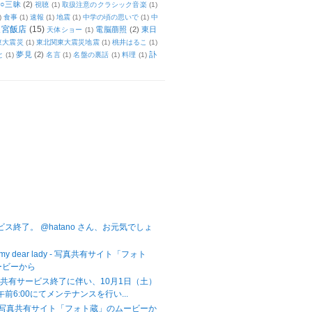
○三昧
(2)
視聴
(1)
取扱注意のクラシック音楽
(1)
)
食事
(1)
速報
(1)
地震
(1)
中学の頃の思いで
(1)
中
天宮飯店
(15)
電脳萠照
(2)
東日
天体ショー
(1)
東大震災
(1)
東北関東大震災地震
(1)
桃井はるこ
(1)
夢見
(2)
訃
と
(1)
名言
(1)
名盤の裏話
(1)
料理
(1)
サービス終了。 @hatano さん、お元気でしょ
for my dear lady - 写真共有サイト「フォト
ービーから
共有サービス終了に伴い、10月1日（土）
-午前6:00にてメンテナンスを行い...
Fire - 写真共有サイト「フォト蔵」のムービーか