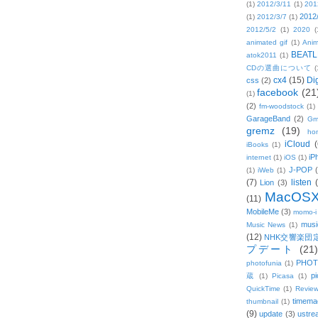
(1)
2012/3/11
(1)
201
2012
(1)
2012/3/7
(1)
2012/5/2
(1)
2020
(
animated gif
(1)
Anim
BEATL
atok2011
(1)
CDの選曲について
(
cx4
(15)
Di
css
(2)
facebook
(21
(1)
(2)
fm-woodstock
(1)
GarageBand
(2)
Gm
gremz
(19)
hon
iCloud
(
iBooks
(1)
iP
internet
(1)
iOS
(1)
J-POP
(1)
iWeb
(1)
(7)
listen
Lion
(3)
MacOS
(11)
MobileMe
(3)
momo-i
musi
Music News
(1)
(12)
NHK交響楽団
プデート
(21)
PHOT
photofunia
(1)
pi
蔵
(1)
Picasa
(1)
QuickTime
(1)
Revie
timema
thumbnail
(1)
(9)
update
(3)
ustre