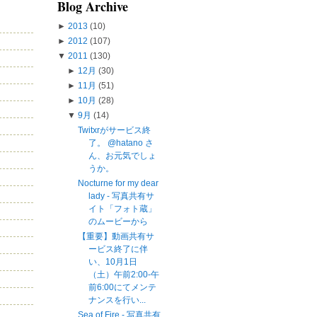
Blog Archive
►
2013
(10)
►
2012
(107)
▼
2011
(130)
►
12月
(30)
►
11月
(51)
►
10月
(28)
▼
9月
(14)
Twitxrがサービス終
了。 @hatano さ
ん、お元気でしょ
うか。
Nocturne for my dear
lady - 写真共有サ
イト「フォト蔵」
のムービーから
【重要】動画共有サ
ービス終了に伴
い、10月1日
（土）午前2:00-午
前6:00にてメンテ
ナンスを行い...
Sea of Fire - 写真共有