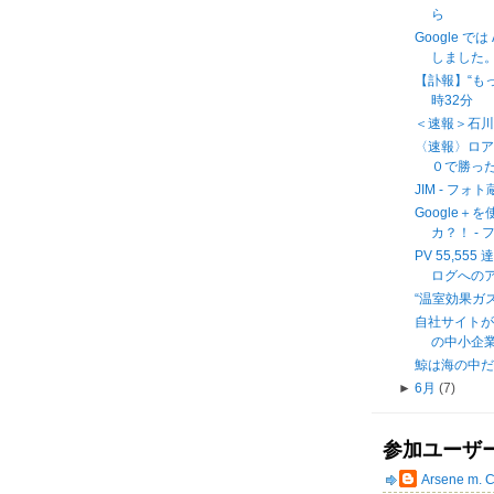
ら
Google 
しました。
【訃報】“もっ
時32分
＜速報＞石
〈速報〉ロア
０で勝った
JIM - フ
Google
カ？！ -
PV 55,55
ログへの
“温室効果ガス目
自社サイトが
の中小企業 -
鯨は海の中だけに
►
6月
(7)
参加ユーザ
Arsene m. 