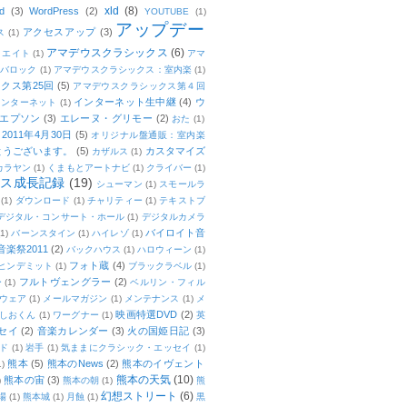
xld
(8)
d
(3)
WordPress
(2)
YOUTUBE
(1)
アップデー
アクセスアップ
(3)
ス
(1)
アマデウスクラシックス
(6)
リエイト
(1)
アマ
：バロック
(1)
アマデウスクラシックス：室内楽
(1)
クス第25回
(5)
アマデウスクラシックス第４回
インターネット生中継
(4)
ウ
インターネット
(1)
エプソン
(3)
エレーヌ・グリモー
(2)
おた
(1)
011年4月30日
(5)
オリジナル盤通販：室内楽
とうございます。
(5)
カスタマイズ
カザルス
(1)
カラヤン
(1)
くまもとアートナビ
(1)
クライバー
(1)
ムス成長記録
(19)
シューマン
(1)
スモールラ
(1)
ダウンロード
(1)
チャリティー
(1)
テキストブ
デジタル・コンサート・ホール
(1)
デジタルカメラ
バイロイト音
(1)
バーンスタイン
(1)
ハイレゾ
(1)
楽祭2011
(2)
バックハウス
(1)
ハロウィーン
(1)
フォト蔵
(4)
ヒンデミット
(1)
ブラックラベル
(1)
フルトヴェングラー
(2)
ー
(1)
ベルリン・フィル
ウェア
(1)
メールマガジン
(1)
メンテナンス
(1)
メ
映画特選DVD
(2)
しおくん
(1)
ワーグナー
(1)
英
セイ
(2)
音楽カレンダー
(3)
火の国姫日記
(3)
ド
(1)
岩手
(1)
気ままにクラシック・エッセイ
(1)
熊本
(5)
熊本のNews
(2)
熊本のイヴェント
1)
熊本の天気
(10)
熊本の宙
(3)
)
熊本の朝
(1)
熊
幻想ストリート
(6)
場
(1)
熊本城
(1)
月蝕
(1)
黒