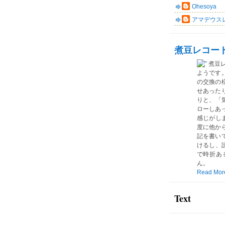
Ohesoya
アマデウス
煮豆レコー
煮豆
ようです
の交換の
せあった
りと、「気
ローしあ
感じがしま
度に他か
記を書い
けるし、読
で時折あ
ん。
Read Mor
Text