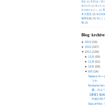
今日は一日○
歴史
(1)
秋分の日
(1)
省エネ
(1
学の時のわたし
(1)
本大震災
(2)
東北関
復興支援
(3)
母のこ
報
(2)
Blog Archive
►
2013
(10)
►
2012
(107)
▼
2011
(130)
►
12月
(30)
►
11月
(51)
►
10月
(28)
▼
9月
(14)
Twitxrが
うか。
Nocturne 
蔵」のム
【重要】動画
午前2:00
Sea of 