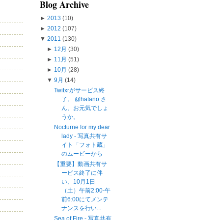
Blog Archive
►
2013
(10)
►
2012
(107)
▼
2011
(130)
►
12月
(30)
►
11月
(51)
►
10月
(28)
▼
9月
(14)
Twitxrがサービス終
了。 @hatano さ
ん、お元気でしょ
うか。
Nocturne for my dear
lady - 写真共有サ
イト「フォト蔵」
のムービーから
【重要】動画共有サ
ービス終了に伴
い、10月1日
（土）午前2:00-午
前6:00にてメンテ
ナンスを行い...
Sea of Fire - 写真共有