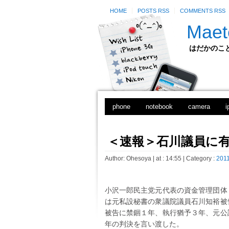
HOME
POSTS RSS
COMMENTS RSS
Maet
はだかのことのは
phone
notebook
camera
i
＜速報＞石川議員に
Author:
Ohesoya
| at : 14:55 |
Category :
2011
小沢一郎民主党元代表の資金管理団体
は元私設秘書の衆議院議員石川知裕被
被告に禁錮１年、執行猶予３年、元公
年の判決を言い渡した。