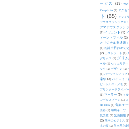
ービス
(13)
wor
Zenphoto
(1)
アクセ
ト
(65)
アフィ
デウスクラシックス
アマデウスクラシッ
イヴェント
(3)
(1)
ィーン・フィル
(2)
オリジナル盤通販：2
お誕生日おめで
(1)
(2)
カストラート
(1)
グリ
グリムス
(1)
ベル
(1)
セキュリティ
ック
(1)
デザイン
(1)
(1)
バージョンアップ
楽祭
(3)
バイロイト音
ビートルズ・メモ
(1)
プリンタードライバ
マーラー
(5)
(1)
マル
ンデルスゾーン
(1)
よ
音楽エッ
DECCA
(1)
楽器
(1)
環境キーワー
気楽堂
(1)
緊急情報
(
(2)
熊本のビジネス
(1
本の夜
(1)
熊本県立劇