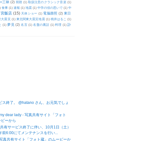
○三昧
(2)
視聴
(1)
取扱注意のクラシック音楽
(1)
)
食事
(1)
速報
(1)
地震
(1)
中学の頃の思いで
(1)
中
天宮飯店
(15)
電脳萠照
(2)
東日
天体ショー
(1)
東大震災
(1)
東北関東大震災地震
(1)
桃井はるこ
(1)
夢見
(2)
訃
と
(1)
名言
(1)
名盤の裏話
(1)
料理
(1)
サービス終了。 @hatano さん、お元気でしょ
for my dear lady - 写真共有サイト「フォト
ービーから
共有サービス終了に伴い、10月1日（土）
-午前6:00にてメンテナンスを行い...
Fire - 写真共有サイト「フォト蔵」のムービーか