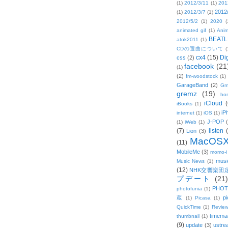
(1)
2012/3/11
(1)
201
2012
(1)
2012/3/7
(1)
2012/5/2
(1)
2020
(
animated gif
(1)
Anim
BEATL
atok2011
(1)
CDの選曲について
(
cx4
(15)
Di
css
(2)
facebook
(21
(1)
(2)
fm-woodstock
(1)
GarageBand
(2)
Gm
gremz
(19)
hon
iCloud
(
iBooks
(1)
iP
internet
(1)
iOS
(1)
J-POP
(1)
iWeb
(1)
(7)
listen
Lion
(3)
MacOS
(11)
MobileMe
(3)
momo-i
musi
Music News
(1)
(12)
NHK交響楽団
プデート
(21)
PHOT
photofunia
(1)
pi
蔵
(1)
Picasa
(1)
QuickTime
(1)
Revie
timema
thumbnail
(1)
(9)
update
(3)
ustre