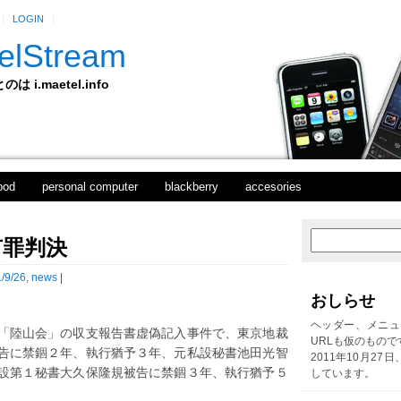
LOGIN
elStream
 i.maetel.info
pod
personal computer
blackberry
accesories
有罪判決
次
ホ
の
ー
投
ム
/9/26
,
news
|
稿
おしらせ
前
の
ヘッダー、メニュ
「陸山会」の収支報告書虚偽記入事件で、東京地裁
投
URLも仮のもので
告に禁錮２年、執行猶予３年、元私設秘書池田光智
稿
2011年10月27
設第１秘書大久保隆規被告に禁錮３年、執行猶予５
しています。