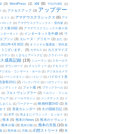
xld
(8)
d
(3)
WordPress
(2)
YOUTUBE
(1)
アップデー
アクセスアップ
(3)
ス
(1)
アマデウスクラシックス
(6)
リエイト
(1)
アマ
：バロック
(1)
アマデウスクラシックス：室内楽
(1)
クス第25回
(5)
アマデウスクラシックス第４回
インターネット生中継
(4)
ウ
インターネット
(1)
エプソン
(3)
エレーヌ・グリモー
(2)
おた
(1)
011年4月30日
(5)
オリジナル盤通販：室内楽
とうございます。
(5)
カスタマイズ
カザルス
(1)
カラヤン
(1)
くまもとアートナビ
(1)
クライバー
(1)
ムス成長記録
(19)
シューマン
(1)
スモールラ
(1)
ダウンロード
(1)
チャリティー
(1)
テキストブ
デジタル・コンサート・ホール
(1)
デジタルカメラ
バイロイト音
(1)
バーンスタイン
(1)
ハイレゾ
(1)
楽祭2011
(2)
バックハウス
(1)
ハロウィーン
(1)
フォト蔵
(4)
ヒンデミット
(1)
ブラックラベル
(1)
フルトヴェングラー
(2)
ー
(1)
ベルリン・フィル
ウェア
(1)
メールマガジン
(1)
メンテナンス
(1)
メ
映画特選DVD
(2)
しおくん
(1)
ワーグナー
(1)
英
セイ
(2)
音楽カレンダー
(3)
火の国姫日記
(3)
ド
(1)
岩手
(1)
気ままにクラシック・エッセイ
(1)
熊本
(5)
熊本のNews
(2)
熊本のイヴェント
1)
熊本の天気
(10)
熊本の宙
(3)
)
熊本の朝
(1)
熊
幻想ストリート
(6)
場
(1)
熊本城
(1)
月蝕
(1)
黒