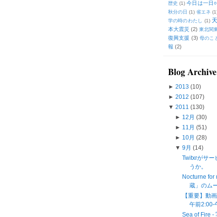
今日は一日○
歴史
(1)
秋分の日
(1)
省エネ
(1
学の時のわたし
(1)
本大震災
(2)
東北関
復興支援
(3)
母のこ
報
(2)
Blog Archive
►
2013
(10)
►
2012
(107)
▼
2011
(130)
►
12月
(30)
►
11月
(51)
►
10月
(28)
▼
9月
(14)
Twitxrが
うか。
Nocturne 
蔵」のム
【重要】動画
午前2:00
Sea of 