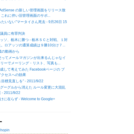
では AdSense の新しい管理画面をリリース致
これに伴い旧管理画面のサポ...
たいない”マータイさん死去 - 9月26日 15
川議員に有罪判決
ッソ、栃木に勝つ - 栃木ＳＣと対戦、１対
。ロアッソの通算成績は９勝10分け７...
ォト蔵の動画から
＋を使ってメールマガジンが出来るんじゃなイ
 フリーでメーリング・リスト、写真も...
5 達成して考えてみた Facebookページの ブ
アクセスへの効果
標見直しを” - 2011/9/22
グーグルから消えた ルール変更に大混乱
 2011/9/22
在らず - Welcome to Google+
ー
Chopin