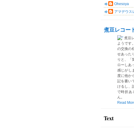
Ohesoya
アマデウス
煮豆レコー
煮豆
ようです
の交換の
せあった
りと、「気
ローしあ
感じがしま
度に他か
記を書い
けるし、読
で時折あ
ん。
Read Mor
Text