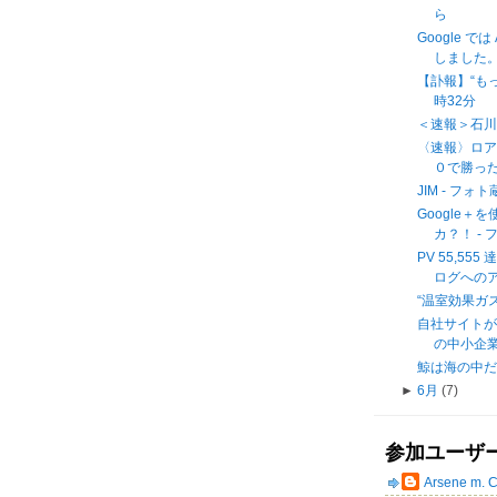
ら
Google 
しました。
【訃報】“もっ
時32分
＜速報＞石
〈速報〉ロア
０で勝った
JIM - フ
Google
カ？！ -
PV 55,55
ログへの
“温室効果ガス目
自社サイトが
の中小企業 -
鯨は海の中だけに
►
6月
(7)
参加ユーザ
Arsene m. 