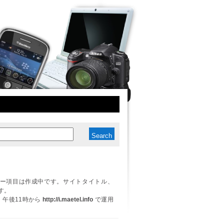
ー項目は作成中です。サイトタイトル、
す。
日、午後11時から
http://i.maetel.info
で運用