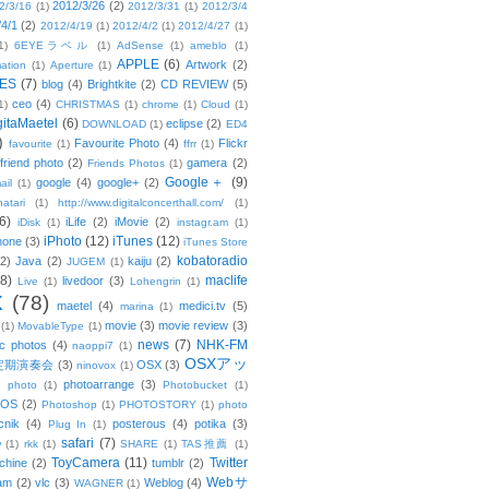
2012/3/26
(2)
2/3/16
(1)
2012/3/31
(1)
2012/3/4
/4/1
(2)
2012/4/19
(1)
2012/4/2
(1)
2012/4/27
(1)
1)
6EYEラベル
(1)
AdSense
(1)
ameblo
(1)
APPLE
(6)
Artwork
(2)
ation
(1)
Aperture
(1)
ES
(7)
blog
(4)
Brightkite
(2)
CD REVIEW
(5)
ceo
(4)
1)
CHRISTMAS
(1)
chrome
(1)
Cloud
(1)
gitaMaetel
(6)
eclipse
(2)
DOWNLOAD
(1)
ED4
)
Favourite Photo
(4)
Flickr
favourite
(1)
ffrr
(1)
friend photo
(2)
gamera
(2)
Friends Photos
(1)
Google＋
(9)
google
(4)
google+
(2)
ail
(1)
atari
(1)
http://www.digitalconcerthall.com/
(1)
6)
iLife
(2)
iMovie
(2)
iDisk
(1)
instagr.am
(1)
iPhoto
(12)
iTunes
(12)
hone
(3)
iTunes Store
kobatoradio
(2)
Java
(2)
kaiju
(2)
JUGEM
(1)
(8)
maclife
livedoor
(3)
Live
(1)
Lohengrin
(1)
X
(78)
maetel
(4)
medici.tv
(5)
marina
(1)
movie
(3)
movie review
(3)
(1)
MovableType
(1)
news
(7)
NHK-FM
c photos
(4)
naoppi7
(1)
OSXアッ
定期演奏会
(3)
OSX
(3)
ninovox
(1)
photoarrange
(3)
photo
(1)
Photobucket
(1)
OS
(2)
Photoshop
(1)
PHOTOSTORY
(1)
photo
cnik
(4)
posterous
(4)
potika
(3)
Plug In
(1)
safari
(7)
w
(1)
rkk
(1)
SHARE
(1)
TAS推薦
(1)
ToyCamera
(11)
Twitter
chine
(2)
tumblr
(2)
Webサ
am
(2)
vlc
(3)
Weblog
(4)
WAGNER
(1)