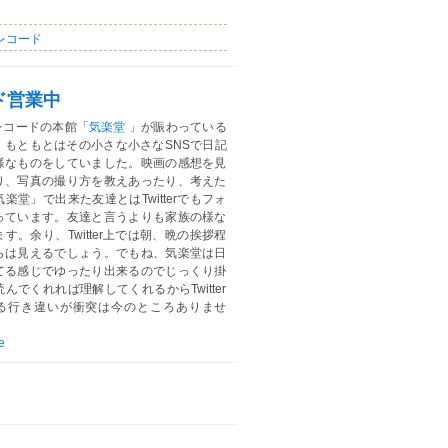
レコード
ド営業中
レコードの本館「
気楽堂
」が賑わっている
。もともとはその小さな小さなSNSで日記
様なものをしていました。映画の感想を見
り、写真の撮り方を教えあったり、考えた
楽堂」で出来た友達とはTwitterでもフォ
っています。友達と言うよりも家族の様な
す。余り、Twitter上では朝、晩の挨拶程
らは見えるでしょう。でもね、気楽堂は日
てる感じでゆったり出来るのでじっくり掛
んでくれれば理解してくれるからTwitter
る行き違いが衝突は今のところありませ
e