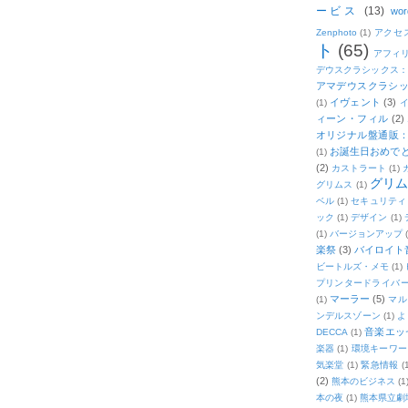
ービス
(13)
wor
Zenphoto
(1)
アクセ
ト
(65)
アフィ
デウスクラシックス
アマデウスクラシッ
イヴェント
(3)
(1)
ィーン・フィル
(2)
オリジナル盤通販：2
お誕生日おめで
(1)
(2)
カストラート
(1)
グリ
グリムス
(1)
ベル
(1)
セキュリティ
ック
(1)
デザイン
(1)
(1)
バージョンアップ
楽祭
(3)
バイロイト音
ビートルズ・メモ
(1)
プリンタードライバ
マーラー
(5)
(1)
マル
ンデルスゾーン
(1)
よ
音楽エッ
DECCA
(1)
楽器
(1)
環境キーワー
気楽堂
(1)
緊急情報
(
(2)
熊本のビジネス
(1
本の夜
(1)
熊本県立劇