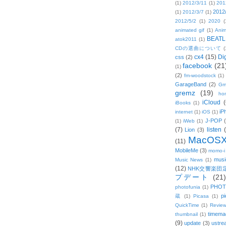
(1)
2012/3/11
(1)
201
2012
(1)
2012/3/7
(1)
2012/5/2
(1)
2020
(
animated gif
(1)
Anim
BEATL
atok2011
(1)
CDの選曲について
(
cx4
(15)
Di
css
(2)
facebook
(21
(1)
(2)
fm-woodstock
(1)
GarageBand
(2)
Gm
gremz
(19)
hon
iCloud
(
iBooks
(1)
iP
internet
(1)
iOS
(1)
J-POP
(1)
iWeb
(1)
(7)
listen
Lion
(3)
MacOS
(11)
MobileMe
(3)
momo-i
musi
Music News
(1)
(12)
NHK交響楽団
プデート
(21)
PHOT
photofunia
(1)
pi
蔵
(1)
Picasa
(1)
QuickTime
(1)
Revie
timema
thumbnail
(1)
(9)
update
(3)
ustre