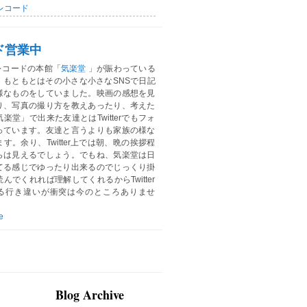
レコード
ド営業中
レコードの本館「
気楽堂
」が賑わっている
。もともとはその小さな小さなSNSで日記
様なものをしていました。映画の感想を見
り、写真の撮り方を教えあったり、考えた
楽堂」で出来た友達とはTwitterでもフォ
っています。友達と言うよりも家族の様な
す。余り、Twitter上では朝、晩の挨拶程
らは見えるでしょう。でもね、気楽堂は日
てる感じでゆったり出来るのでじっくり掛
んでくれれば理解してくれるからTwitter
る行き違いが衝突は今のところありませ
e
Blog Archive