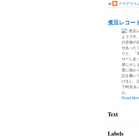
アマデウス
煮豆レコー
煮豆
ようです
の交換の
せあった
りと、「気
ローしあ
感じがしま
度に他か
記を書い
けるし、読
で時折あ
ん。
Read Mor
Text
Labels