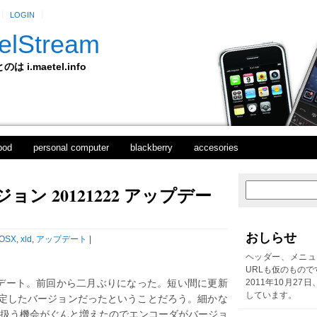
LOGIN
elStream
 i.maetel.info
pod
personal computer
blackberry
accesories
ジョン 20121222 アップデー
次
ホ
の
ー
投
ム
稿
おしらせ
OSX
,
xld
,
アップデート
|
前
の
ヘッダー、メニュ
投
URLも仮のもので
稿
プデート。前回から二月ぶりになった。短い間に更新
2011年10月27
しています。
定したバージョンだったということだろう。細かな
t を扱う機会がぐんと増えたのでエンコーダがバージョ