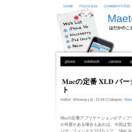
HOME
POSTS RSS
COMMENTS RSS
Maet
はだかのことのは
phone
notebook
camera
i
Macの定番 XLD バー
ト
Author:
Ohesoya
| at : 15:04 |
Category :
Mac
Macの定番アプリケーションがアッ
が何度かある場合もあれば、今回は安
バグ・フィックスではなくて、24bi