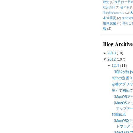
今日は一日○
歴史
(1)
秋分の日
(1)
省エネ
(1
学の時のわたし
(1)
本大震災
(2)
東北関
復興支援
(3)
母のこ
報
(2)
Blog Archive
►
2013
(10)
▼
2012
(107)
▼
12月
(11)
『昭和が終わ
Macの定番 X
定番アプリ VLC
辛くて初め
《MacOSアッ
《MacOS
アップデート
知識伝承
《MacOS
トウェア ア
《MacOSX