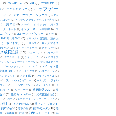
xld
(8)
d
(3)
WordPress
(2)
YOUTUBE
(1)
アップデー
アクセスアップ
(3)
ス
(1)
アマデウスクラシックス
(6)
リエイト
(1)
アマ
：バロック
(1)
アマデウスクラシックス：室内楽
(1)
クス第25回
(5)
アマデウスクラシックス第４回
インターネット生中継
(4)
ウ
インターネット
(1)
エプソン
(3)
エレーヌ・グリモー
(2)
おた
(1)
011年4月30日
(5)
オリジナル盤通販：室内楽
とうございます。
(5)
カスタマイズ
カザルス
(1)
カラヤン
(1)
くまもとアートナビ
(1)
クライバー
(1)
ムス成長記録
(19)
シューマン
(1)
スモールラ
(1)
ダウンロード
(1)
チャリティー
(1)
テキストブ
デジタル・コンサート・ホール
(1)
デジタルカメラ
バイロイト音
(1)
バーンスタイン
(1)
ハイレゾ
(1)
楽祭2011
(2)
バックハウス
(1)
ハロウィーン
(1)
フォト蔵
(4)
ヒンデミット
(1)
ブラックラベル
(1)
フルトヴェングラー
(2)
ー
(1)
ベルリン・フィル
ウェア
(1)
メールマガジン
(1)
メンテナンス
(1)
メ
映画特選DVD
(2)
しおくん
(1)
ワーグナー
(1)
英
セイ
(2)
音楽カレンダー
(3)
火の国姫日記
(3)
ド
(1)
岩手
(1)
気ままにクラシック・エッセイ
(1)
熊本
(5)
熊本のNews
(2)
熊本のイヴェント
1)
熊本の天気
(10)
熊本の宙
(3)
)
熊本の朝
(1)
熊
幻想ストリート
(6)
場
(1)
熊本城
(1)
月蝕
(1)
黒