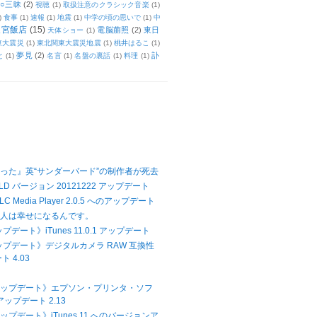
○三昧
(2)
視聴
(1)
取扱注意のクラシック音楽
(1)
)
食事
(1)
速報
(1)
地震
(1)
中学の頃の思いで
(1)
中
天宮飯店
(15)
電脳萠照
(2)
東日
天体ショー
(1)
東大震災
(1)
東北関東大震災地震
(1)
桃井はるこ
(1)
夢見
(2)
訃
と
(1)
名言
(1)
名盤の裏話
(1)
料理
(1)
った』英“サンダーバード”の制作者が死去
LD バージョン 20121222 アップデート
 Media Player 2.0.5 へのアップデート
て人は幸せになるんです。
プデート》iTunes 11.0.1 アップデート
アップデート》デジタルカメラ RAW 互換性
 4.03
Xアップデート》エプソン・プリンタ・ソフ
ップデート 2.13
アップデート》iTunes 11 へのバージョンア