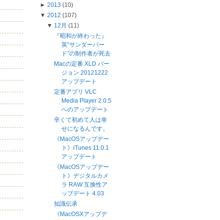
►
2013
(10)
▼
2012
(107)
▼
12月
(11)
『昭和が終わった』
英“サンダーバー
ド”の制作者が死去
Macの定番 XLD バー
ジョン 20121222
アップデート
定番アプリ VLC
Media Player 2.0.5
へのアップデート
辛くて初めて人は幸
せになるんです。
《MacOSアップデー
ト》iTunes 11.0.1
アップデート
《MacOSアップデー
ト》デジタルカメ
ラ RAW 互換性ア
ップデート 4.03
知識伝承
《MacOSXアップデ