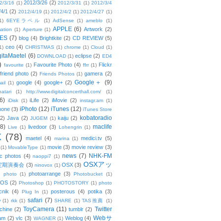
2012/3/26
(2)
2/3/16
(1)
2012/3/31
(1)
2012/3/4
/4/1
(2)
2012/4/19
(1)
2012/4/2
(1)
2012/4/27
(1)
1)
6EYEラベル
(1)
AdSense
(1)
ameblo
(1)
APPLE
(6)
Artwork
(2)
ation
(1)
Aperture
(1)
ES
(7)
blog
(4)
Brightkite
(2)
CD REVIEW
(5)
ceo
(4)
1)
CHRISTMAS
(1)
chrome
(1)
Cloud
(1)
gitaMaetel
(6)
eclipse
(2)
DOWNLOAD
(1)
ED4
)
Favourite Photo
(4)
Flickr
favourite
(1)
ffrr
(1)
friend photo
(2)
gamera
(2)
Friends Photos
(1)
Google＋
(9)
google
(4)
google+
(2)
ail
(1)
atari
(1)
http://www.digitalconcerthall.com/
(1)
6)
iLife
(2)
iMovie
(2)
iDisk
(1)
instagr.am
(1)
iPhoto
(12)
iTunes
(12)
hone
(3)
iTunes Store
kobatoradio
(2)
Java
(2)
kaiju
(2)
JUGEM
(1)
(8)
maclife
livedoor
(3)
Live
(1)
Lohengrin
(1)
X
(78)
maetel
(4)
medici.tv
(5)
marina
(1)
movie
(3)
movie review
(3)
(1)
MovableType
(1)
news
(7)
NHK-FM
c photos
(4)
naoppi7
(1)
OSXアッ
定期演奏会
(3)
OSX
(3)
ninovox
(1)
photoarrange
(3)
photo
(1)
Photobucket
(1)
OS
(2)
Photoshop
(1)
PHOTOSTORY
(1)
photo
cnik
(4)
posterous
(4)
potika
(3)
Plug In
(1)
safari
(7)
w
(1)
rkk
(1)
SHARE
(1)
TAS推薦
(1)
ToyCamera
(11)
Twitter
chine
(2)
tumblr
(2)
Webサ
am
(2)
vlc
(3)
Weblog
(4)
WAGNER
(1)