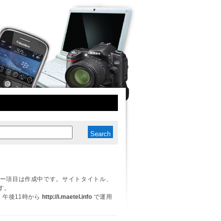
ー項目は作成中です。サイトタイトル、
す。
日、午後11時から
http://i.maetel.info
で運用