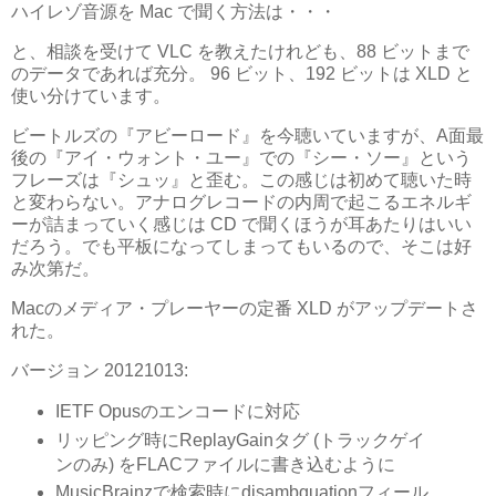
ハイレゾ音源を Mac で聞く方法は・・・
と、相談を受けて VLC を教えたけれども、88 ビットまで
のデータであれば充分。 96 ビット、192 ビットは XLD と
使い分けています。
ビートルズの『アビーロード』を今聴いていますが、A面最
後の『アイ・ウォント・ユー』での『シー・ソー』という
フレーズは『シュッ』と歪む。この感じは初めて聴いた時
と変わらない。アナログレコードの内周で起こるエネルギ
ーが詰まっていく感じは CD で聞くほうが耳あたりはいい
だろう。でも平板になってしまってもいるので、そこは好
み次第だ。
Macのメディア・プレーヤーの定番 XLD がアップデートさ
れた。
バージョン 20121013:
IETF Opusのエンコードに対応
リッピング時にReplayGainタグ (トラックゲイ
ンのみ) をFLACファイルに書き込むように
MusicBrainzで検索時にdisambguationフィール