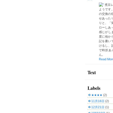
煮豆
ようです
の交換の
せあった
りと、「気
ローしあ
感じがしま
度に他か
記を書い
けるし、読
で時折あ
ん。
Read Mor
Text
Labels
★★★★
(2)
11月16日
(2)
12月21日
(1)