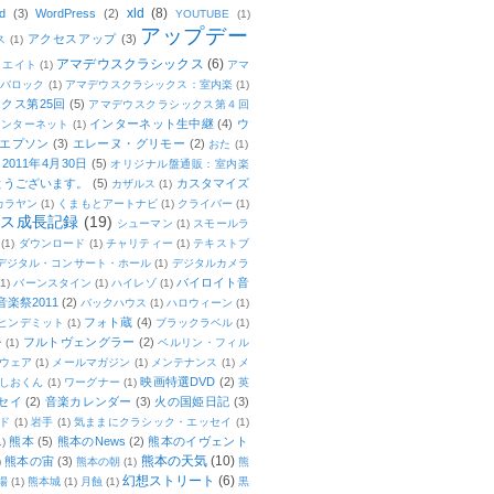
xld
(8)
d
(3)
WordPress
(2)
YOUTUBE
(1)
アップデー
アクセスアップ
(3)
ス
(1)
アマデウスクラシックス
(6)
リエイト
(1)
アマ
：バロック
(1)
アマデウスクラシックス：室内楽
(1)
クス第25回
(5)
アマデウスクラシックス第４回
インターネット生中継
(4)
ウ
インターネット
(1)
エプソン
(3)
エレーヌ・グリモー
(2)
おた
(1)
011年4月30日
(5)
オリジナル盤通販：室内楽
とうございます。
(5)
カスタマイズ
カザルス
(1)
カラヤン
(1)
くまもとアートナビ
(1)
クライバー
(1)
ムス成長記録
(19)
シューマン
(1)
スモールラ
(1)
ダウンロード
(1)
チャリティー
(1)
テキストブ
デジタル・コンサート・ホール
(1)
デジタルカメラ
バイロイト音
(1)
バーンスタイン
(1)
ハイレゾ
(1)
楽祭2011
(2)
バックハウス
(1)
ハロウィーン
(1)
フォト蔵
(4)
ヒンデミット
(1)
ブラックラベル
(1)
フルトヴェングラー
(2)
ー
(1)
ベルリン・フィル
ウェア
(1)
メールマガジン
(1)
メンテナンス
(1)
メ
映画特選DVD
(2)
しおくん
(1)
ワーグナー
(1)
英
セイ
(2)
音楽カレンダー
(3)
火の国姫日記
(3)
ド
(1)
岩手
(1)
気ままにクラシック・エッセイ
(1)
熊本
(5)
熊本のNews
(2)
熊本のイヴェント
1)
熊本の天気
(10)
熊本の宙
(3)
)
熊本の朝
(1)
熊
幻想ストリート
(6)
場
(1)
熊本城
(1)
月蝕
(1)
黒