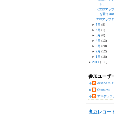
ト。
《OSXアップデー
を憂う #at
OSXアップデー
►
7月
(8)
►
6月
(1)
►
5月
(6)
►
4月
(13)
►
3月
(20)
►
2月
(12)
►
1月
(18)
►
2011
(130)
参加ユーザ
Arsene m. 
Ohesoya
アマデウス
煮豆レコー