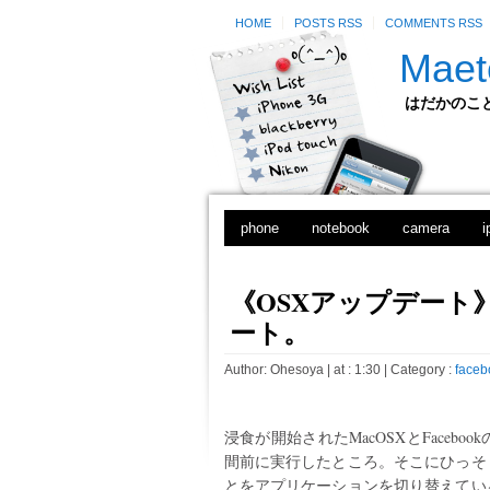
HOME
POSTS RSS
COMMENTS RSS
Maet
はだかのことのは
phone
notebook
camera
i
《OSXアップデート》SA
ート。
Author:
Ohesoya
| at : 1:30 |
Category :
faceb
浸食が開始されたMacOSXとFaceb
間前に実行したところ。そこにひっそ
とをアプリケーションを切り替えてい