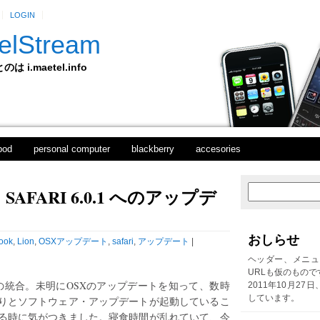
LOGIN
elStream
 i.maetel.info
pod
personal computer
blackberry
accesories
FARI 6.0.1 へのアップデ
次
ホ
の
ー
投
ム
稿
おしらせ
ook
,
Lion
,
OSXアップデート
,
safari
,
アップデート
|
前
の
ヘッダー、メニュ
投
URLも仮のもので
稿
ookの統合。未明にOSXのアップデートを知って、数時
2011年10月27
しています。
りとソフトウェア・アップデートが起動しているこ
る時に気がつきました。寝食時間が乱れていて、今