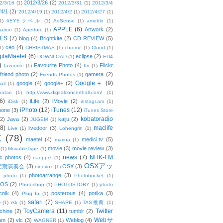
2012/3/26
(2)
2/3/16
(1)
2012/3/31
(1)
2012/3/4
/4/1
(2)
2012/4/19
(1)
2012/4/2
(1)
2012/4/27
(1)
1)
6EYEラベル
(1)
AdSense
(1)
ameblo
(1)
APPLE
(6)
Artwork
(2)
ation
(1)
Aperture
(1)
ES
(7)
blog
(4)
Brightkite
(2)
CD REVIEW
(5)
ceo
(4)
1)
CHRISTMAS
(1)
chrome
(1)
Cloud
(1)
gitaMaetel
(6)
eclipse
(2)
DOWNLOAD
(1)
ED4
)
Favourite Photo
(4)
Flickr
favourite
(1)
ffrr
(1)
friend photo
(2)
gamera
(2)
Friends Photos
(1)
Google＋
(9)
google
(4)
google+
(2)
ail
(1)
atari
(1)
http://www.digitalconcerthall.com/
(1)
6)
iLife
(2)
iMovie
(2)
iDisk
(1)
instagr.am
(1)
iPhoto
(12)
iTunes
(12)
hone
(3)
iTunes Store
kobatoradio
(2)
Java
(2)
kaiju
(2)
JUGEM
(1)
(8)
maclife
livedoor
(3)
Live
(1)
Lohengrin
(1)
X
(78)
maetel
(4)
medici.tv
(5)
marina
(1)
movie
(3)
movie review
(3)
(1)
MovableType
(1)
news
(7)
NHK-FM
c photos
(4)
naoppi7
(1)
OSXアッ
定期演奏会
(3)
OSX
(3)
ninovox
(1)
photoarrange
(3)
photo
(1)
Photobucket
(1)
OS
(2)
Photoshop
(1)
PHOTOSTORY
(1)
photo
cnik
(4)
posterous
(4)
potika
(3)
Plug In
(1)
safari
(7)
w
(1)
rkk
(1)
SHARE
(1)
TAS推薦
(1)
ToyCamera
(11)
Twitter
chine
(2)
tumblr
(2)
Webサ
am
(2)
vlc
(3)
Weblog
(4)
WAGNER
(1)