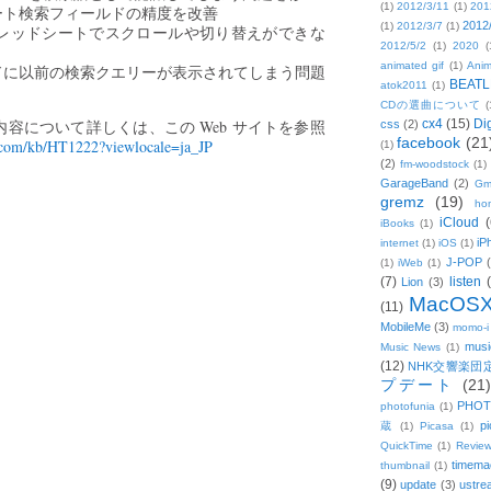
(1)
2012/3/11
(1)
201
ート検索フィールドの精度を改善
2012
(1)
2012/3/7
(1)
のスプレッドシートでスクロールや切り替えができな
2012/5/2
(1)
2020
(
animated gif
(1)
Anim
ィールドに以前の検索クエリーが表示されてしまう問題
BEATL
atok2011
(1)
CDの選曲について
(
容について詳しくは、この Web サイトを参照
cx4
(15)
Di
css
(2)
facebook
(21
e.com/kb/HT1222?viewlocale=ja_JP
(1)
(2)
fm-woodstock
(1)
GarageBand
(2)
Gm
gremz
(19)
hon
iCloud
(
iBooks
(1)
iP
internet
(1)
iOS
(1)
J-POP
(1)
iWeb
(1)
(7)
listen
Lion
(3)
MacOS
(11)
MobileMe
(3)
momo-i
musi
Music News
(1)
(12)
NHK交響楽団
プデート
(21)
PHOT
photofunia
(1)
pi
蔵
(1)
Picasa
(1)
QuickTime
(1)
Revie
timema
thumbnail
(1)
(9)
update
(3)
ustre