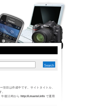
ー項目は作成中です。サイトタイトル、
す。
日、午後11時から
http://i.maetel.info
で運用