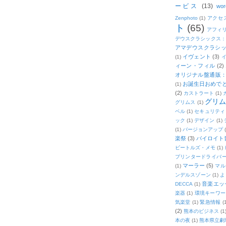
ービス
(13)
wor
Zenphoto
(1)
アクセ
ト
(65)
アフィ
デウスクラシックス
アマデウスクラシッ
イヴェント
(3)
(1)
ィーン・フィル
(2)
オリジナル盤通販：2
お誕生日おめで
(1)
(2)
カストラート
(1)
グリ
グリムス
(1)
ベル
(1)
セキュリティ
ック
(1)
デザイン
(1)
(1)
バージョンアップ
楽祭
(3)
バイロイト音
ビートルズ・メモ
(1)
プリンタードライバ
マーラー
(5)
(1)
マル
ンデルスゾーン
(1)
よ
音楽エッ
DECCA
(1)
楽器
(1)
環境キーワー
気楽堂
(1)
緊急情報
(
(2)
熊本のビジネス
(1
本の夜
(1)
熊本県立劇