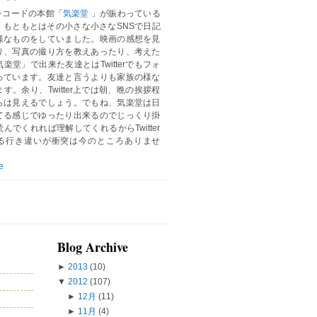
レコードの本館「
気楽堂
」が賑わっている
。もともとはその小さな小さなSNSで日記
様なものをしていました。映画の感想を見
り、写真の撮り方を教えあったり、考えた
楽堂」で出来た友達とはTwitterでもフォ
っています。友達と言うよりも家族の様な
す。余り、Twitter上では朝、晩の挨拶程
らは見えるでしょう。でもね、気楽堂は日
てる感じでゆったり出来るのでじっくり掛
んでくれれば理解してくれるからTwitter
る行き違いが衝突は今のところありませ
e
Blog Archive
►
2013
(10)
▼
2012
(107)
►
12月
(11)
►
11月
(4)