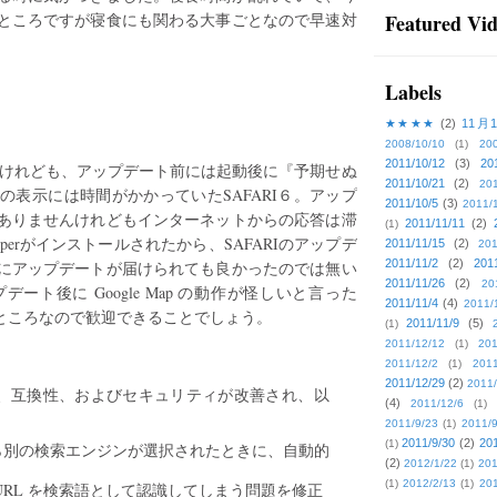
ところですが寝食にも関わる大事ごとなので早速対
Featured Vi
Labels
★★★★
(2)
11月
2008/10/10
(1)
20
2011/10/12
(3)
20
onではあるけれども、アップデート前には起動後に『予期せぬ
2011/10/21
(2)
201
表示には時間がかかっていたSAFARI６。アップ
2011/10/5
(3)
2011/
ありませんけれどもインターネットからの応答は滞
2011/11/11
(2)
(1)
eperがインストールされたから、SAFARIのアップデ
2011/11/15
(2)
201
2011/11/2
(2)
201
にアップデートが届けられても良かったのでは無い
2011/11/26
(2)
20
ト後に Google Map の動作が怪しいと言った
2011/11/4
(4)
2011/
いたところなので歓迎できることでしょう。
2011/11/9
(5)
(1)
2011/12/12
(1)
201
2011/12/2
(1)
2011
2011/12/29
(2)
2011/
性、操作性、互換性、およびセキュリティが改善され、以
(4)
2011/12/6
(1)
：
2011/9/23
(1)
2011/9
2011/9/30
(2)
201
(1)
ら別の検索エンジンが選択されたときに、自動的
(2)
2012/1/22
(1)
201
(1)
2012/2/13
(1)
201
URL を検索語として認識してしまう問題を修正