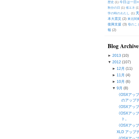
今日は一日○
歴史
(1)
秋分の日
(1)
省エネ
(1
学の時のわたし
(1)
本大震災
(2)
東北関
復興支援
(3)
母のこ
報
(2)
Blog Archive
►
2013
(10)
▼
2012
(107)
►
12月
(11)
►
11月
(4)
►
10月
(6)
▼
9月
(8)
《OSXアップ
のアップ
《OSXアップ
《OSXアップ
ト。
《OSXアップ
XLD アップ
《OSXアップデ