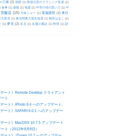
○三昧
(2)
視聴
(1)
取扱注意のクラシック音楽
(1)
)
食事
(1)
速報
(1)
地震
(1)
中学の頃の思いで
(1)
中
天宮飯店
(15)
電脳萠照
(2)
東日
天体ショー
(1)
東大震災
(1)
東北関東大震災地震
(1)
桃井はるこ
(1)
夢見
(2)
訃
と
(1)
名言
(1)
名盤の裏話
(1)
料理
(1)
デート》Remote Desktop クライアント
デート
デート》iPhoto 9.4 へのアップデート。
デート》SAFARI 6.0.1 へのアップデー
デート》MacOSX 10.7.5 アップデート
デート（2012年9月8日）
ート》 iTunes 10.7 へのアップデー