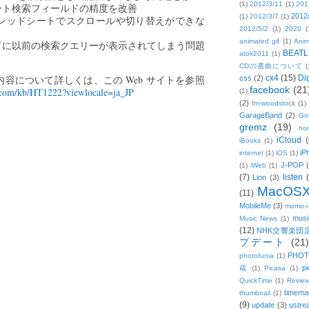
(1)
2012/3/11
(1)
201
ート検索フィールドの精度を改善
2012
(1)
2012/3/7
(1)
のスプレッドシートでスクロールや切り替えができな
2012/5/2
(1)
2020
(
animated gif
(1)
Anim
ィールドに以前の検索クエリーが表示されてしまう問題
BEATL
atok2011
(1)
CDの選曲について
(
容について詳しくは、この Web サイトを参照
cx4
(15)
Di
css
(2)
facebook
(21
e.com/kb/HT1222?viewlocale=ja_JP
(1)
(2)
fm-woodstock
(1)
GarageBand
(2)
Gm
gremz
(19)
hon
iCloud
(
iBooks
(1)
iP
internet
(1)
iOS
(1)
J-POP
(1)
iWeb
(1)
(7)
listen
Lion
(3)
MacOS
(11)
MobileMe
(3)
momo-i
musi
Music News
(1)
(12)
NHK交響楽団
プデート
(21)
PHOT
photofunia
(1)
pi
蔵
(1)
Picasa
(1)
QuickTime
(1)
Revie
timema
thumbnail
(1)
(9)
update
(3)
ustre