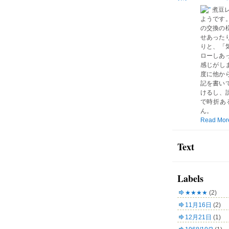
煮豆
ようです
の交換の
せあった
りと、「気
ローしあ
感じがしま
度に他か
記を書い
けるし、読
で時折あ
ん。
Read Mor
Text
Labels
★★★★
(2)
11月16日
(2)
12月21日
(1)