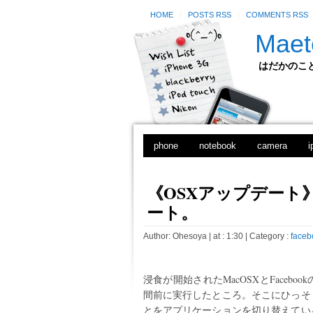
HOME
POSTS RSS
COMMENTS RSS
Maet
はだかのことのは
phone
notebook
camera
i
《OSXアップデート》SA
ート。
Author:
Ohesoya
| at : 1:30 |
Category :
faceb
浸食が開始されたMacOSXとFaceb
間前に実行したところ。そこにひっそ
とをアプリケーションを切り替えてい