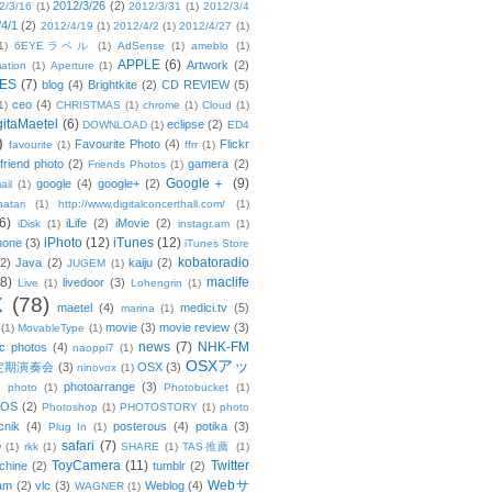
2012/3/26
(2)
2/3/16
(1)
2012/3/31
(1)
2012/3/4
/4/1
(2)
2012/4/19
(1)
2012/4/2
(1)
2012/4/27
(1)
1)
6EYEラベル
(1)
AdSense
(1)
ameblo
(1)
APPLE
(6)
Artwork
(2)
ation
(1)
Aperture
(1)
ES
(7)
blog
(4)
Brightkite
(2)
CD REVIEW
(5)
ceo
(4)
1)
CHRISTMAS
(1)
chrome
(1)
Cloud
(1)
gitaMaetel
(6)
eclipse
(2)
DOWNLOAD
(1)
ED4
)
Favourite Photo
(4)
Flickr
favourite
(1)
ffrr
(1)
friend photo
(2)
gamera
(2)
Friends Photos
(1)
Google＋
(9)
google
(4)
google+
(2)
ail
(1)
atari
(1)
http://www.digitalconcerthall.com/
(1)
6)
iLife
(2)
iMovie
(2)
iDisk
(1)
instagr.am
(1)
iPhoto
(12)
iTunes
(12)
hone
(3)
iTunes Store
kobatoradio
(2)
Java
(2)
kaiju
(2)
JUGEM
(1)
(8)
maclife
livedoor
(3)
Live
(1)
Lohengrin
(1)
X
(78)
maetel
(4)
medici.tv
(5)
marina
(1)
movie
(3)
movie review
(3)
(1)
MovableType
(1)
news
(7)
NHK-FM
c photos
(4)
naoppi7
(1)
OSXアッ
定期演奏会
(3)
OSX
(3)
ninovox
(1)
photoarrange
(3)
photo
(1)
Photobucket
(1)
OS
(2)
Photoshop
(1)
PHOTOSTORY
(1)
photo
cnik
(4)
posterous
(4)
potika
(3)
Plug In
(1)
safari
(7)
w
(1)
rkk
(1)
SHARE
(1)
TAS推薦
(1)
ToyCamera
(11)
Twitter
chine
(2)
tumblr
(2)
Webサ
am
(2)
vlc
(3)
Weblog
(4)
WAGNER
(1)