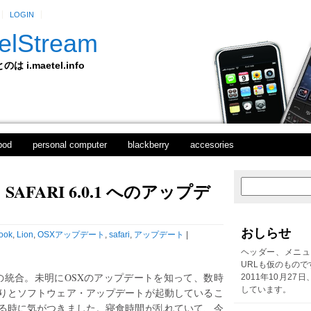
LOGIN
elStream
 i.maetel.info
pod
personal computer
blackberry
accesories
FARI 6.0.1 へのアップデ
次
ホ
の
ー
投
ム
稿
おしらせ
ook
,
Lion
,
OSXアップデート
,
safari
,
アップデート
|
前
の
ヘッダー、メニュ
投
URLも仮のもので
稿
ookの統合。未明にOSXのアップデートを知って、数時
2011年10月27
しています。
りとソフトウェア・アップデートが起動しているこ
る時に気がつきました。寝食時間が乱れていて、今