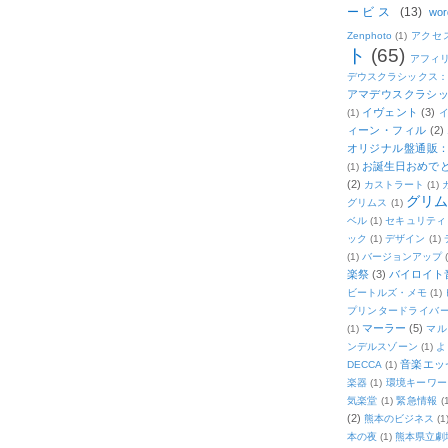
ービス
(13)
wor
Zenphoto
(1)
アクセ
ト
(65)
アフィ
デウスクラシックス
アマデウスクラシッ
イヴェント
(3)
(1)
ィーン・フィル
(2)
オリジナル盤通販：2
お誕生日おめで
(1)
(2)
カストラート
(1)
グリ
グリムス
(1)
ベル
(1)
セキュリティ
ック
(1)
デザイン
(1)
(1)
バージョンアップ
楽祭
(3)
バイロイト音
ビートルズ・メモ
(1)
プリンタードライバ
マーラー
(5)
(1)
マル
ンデルスゾーン
(1)
よ
音楽エッ
DECCA
(1)
楽器
(1)
環境キーワー
気楽堂
(1)
緊急情報
(
(2)
熊本のビジネス
(1
本の夜
(1)
熊本県立劇