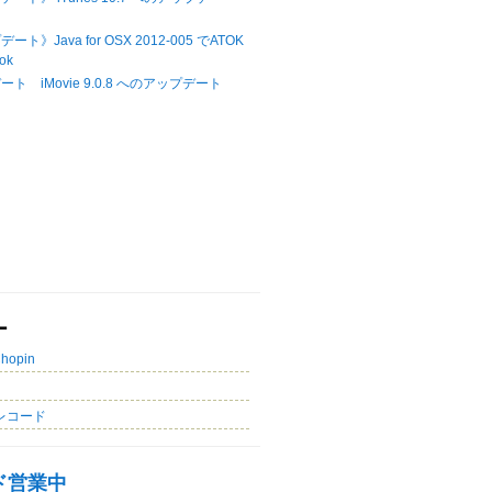
ト》Java for OSX 2012-005 でATOK
ok
ト iMovie 9.0.8 へのアップデート
ー
Chopin
レコード
ド営業中