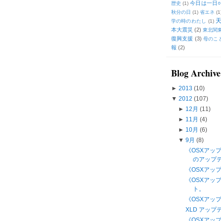
今日は一日○
歴史
(1)
秋分の日
(1)
省エネ
(1
学の時のわたし
(1)
本大震災
(2)
東北関
復興支援
(3)
母のこ
報
(2)
Blog Archive
►
2013
(10)
▼
2012
(107)
►
12月
(11)
►
11月
(4)
►
10月
(6)
▼
9月
(8)
《OSXアップ
のアップ
《OSXアップ
《OSXアップ
ト。
《OSXアップ
XLD アップ
《OSXアップデ