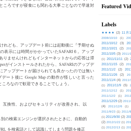
ところですが寝食にも関わる大事ごとなので早速対
Featured Vi
Labels
★★★★
(2)
11月
2008/10/10
(1)
20
2011/10/12
(3)
20
onではあるけれども、アップデート前には起動後に『予期せぬ
2011/10/21
(2)
201
表示には時間がかかっていたSAFARI６。アップ
2011/10/5
(3)
2011/
ありませんけれどもインターネットからの応答は滞
2011/11/11
(2)
(1)
eperがインストールされたから、SAFARIのアップデ
2011/11/15
(2)
201
2011/11/2
(2)
201
にアップデートが届けられても良かったのでは無い
2011/11/26
(2)
20
ト後に Google Map の動作が怪しいと言った
2011/11/4
(4)
2011/
いたところなので歓迎できることでしょう。
2011/11/9
(5)
(1)
2011/12/12
(1)
201
2011/12/2
(1)
2011
2011/12/29
(2)
2011/
性、操作性、互換性、およびセキュリティが改善され、以
(4)
2011/12/6
(1)
：
2011/9/23
(1)
2011/9
2011/9/30
(2)
201
(1)
ら別の検索エンジンが選択されたときに、自動的
(2)
2012/1/22
(1)
201
(1)
2012/2/13
(1)
201
URL を検索語として認識してしまう問題を修正