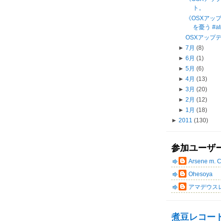
ト。
《OSXアップデー
を憂う #at
OSXアップデー
►
7月
(8)
►
6月
(1)
►
5月
(6)
►
4月
(13)
►
3月
(20)
►
2月
(12)
►
1月
(18)
►
2011
(130)
参加ユーザ
Arsene m. 
Ohesoya
アマデウス
煮豆レコー