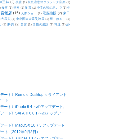
○三昧
(2)
視聴
(1)
取扱注意のクラシック音楽
(1)
)
食事
(1)
速報
(1)
地震
(1)
中学の頃の思いで
(1)
中
天宮飯店
(15)
電脳萠照
(2)
東日
天体ショー
(1)
東大震災
(1)
東北関東大震災地震
(1)
桃井はるこ
(1)
夢見
(2)
訃
と
(1)
名言
(1)
名盤の裏話
(1)
料理
(1)
デート》Remote Desktop クライアント
デート
デート》iPhoto 9.4 へのアップデート。
デート》SAFARI 6.0.1 へのアップデー
デート》MacOSX 10.7.5 アップデート
デート（2012年9月8日）
ート》 iTunes 10.7 へのアップデー