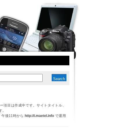
ー項目は作成中です。サイトタイトル、
す。
日、午後11時から
http://i.maetel.info
で運用