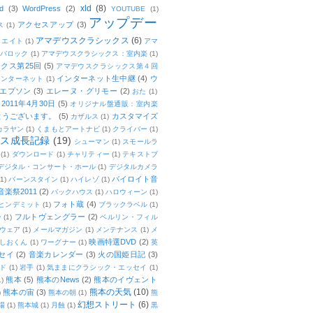
xld
(8)
d
(3)
WordPress
(2)
YOUTUBE
(1)
アップデー
アクセスアップ
(3)
ス
(1)
アマデウスクラシックス
(6)
リエイト
(1)
アマ
：バロック
(1)
アマデウスクラシックス：室内楽
(1)
クス第25回
(5)
アマデウスクラシックス第４回
インターネット生中継
(4)
ウ
インターネット
(1)
エプソン
(3)
エレーヌ・グリモー
(2)
おた
(1)
011年4月30日
(5)
オリジナル盤通販：室内楽
とうございます。
(5)
カスタマイズ
カザルス
(1)
カラヤン
(1)
くまもとアートナビ
(1)
クライバー
(1)
ムス成長記録
(19)
シューマン
(1)
スモールラ
(1)
ダウンロード
(1)
チャリティー
(1)
テキストブ
デジタル・コンサート・ホール
(1)
デジタルカメラ
バイロイト音
(1)
バーンスタイン
(1)
ハイレゾ
(1)
楽祭2011
(2)
バックハウス
(1)
ハロウィーン
(1)
フォト蔵
(4)
ヒンデミット
(1)
ブラックラベル
(1)
フルトヴェングラー
(2)
ー
(1)
ベルリン・フィル
ウェア
(1)
メールマガジン
(1)
メンテナンス
(1)
メ
映画特選DVD
(2)
しおくん
(1)
ワーグナー
(1)
英
セイ
(2)
音楽カレンダー
(3)
火の国姫日記
(3)
ド
(1)
岩手
(1)
気ままにクラシック・エッセイ
(1)
熊本
(5)
熊本のNews
(2)
熊本のイヴェント
1)
熊本の天気
(10)
熊本の宙
(3)
)
熊本の朝
(1)
熊
幻想ストリート
(6)
場
(1)
熊本城
(1)
月蝕
(1)
黒