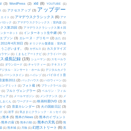
xld
(8)
d
(3)
WordPress
(2)
YOUTUBE
(1)
アップデー
アクセスアップ
(3)
ス
(1)
アマデウスクラシックス
(6)
リエイト
(1)
アマ
：バロック
(1)
アマデウスクラシックス：室内楽
(1)
クス第25回
(5)
アマデウスクラシックス第４回
インターネット生中継
(4)
ウ
インターネット
(1)
エプソン
(3)
エレーヌ・グリモー
(2)
おた
(1)
011年4月30日
(5)
オリジナル盤通販：室内楽
とうございます。
(5)
カスタマイズ
カザルス
(1)
カラヤン
(1)
くまもとアートナビ
(1)
クライバー
(1)
ムス成長記録
(19)
シューマン
(1)
スモールラ
(1)
ダウンロード
(1)
チャリティー
(1)
テキストブ
デジタル・コンサート・ホール
(1)
デジタルカメラ
バイロイト音
(1)
バーンスタイン
(1)
ハイレゾ
(1)
楽祭2011
(2)
バックハウス
(1)
ハロウィーン
(1)
フォト蔵
(4)
ヒンデミット
(1)
ブラックラベル
(1)
フルトヴェングラー
(2)
ー
(1)
ベルリン・フィル
ウェア
(1)
メールマガジン
(1)
メンテナンス
(1)
メ
映画特選DVD
(2)
しおくん
(1)
ワーグナー
(1)
英
セイ
(2)
音楽カレンダー
(3)
火の国姫日記
(3)
ド
(1)
岩手
(1)
気ままにクラシック・エッセイ
(1)
熊本
(5)
熊本のNews
(2)
熊本のイヴェント
1)
熊本の天気
(10)
熊本の宙
(3)
)
熊本の朝
(1)
熊
幻想ストリート
(6)
場
(1)
熊本城
(1)
月蝕
(1)
黒