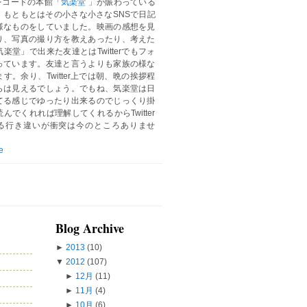
レコードの本館「
気楽堂
」が賑わっている
。もともとはその小さな小さなSNSで日記
様なものをしていました。映画の感想を見
り、写真の撮り方を教えあったり、考えた
楽堂」で出来た友達とはTwitterでもフォ
っています。友達と言うよりも家族の様な
す。余り、Twitter上では朝、晩の挨拶程
らは見えるでしょう。でもね、気楽堂は日
てる感じでゆったり出来るのでじっくり掛
んでくれれば理解してくれるからTwitter
る行き違いが衝突は今のところありませ
e
Blog Archive
►
2013
(10)
▼
2012
(107)
►
12月
(11)
►
11月
(4)
►
10月
(6)