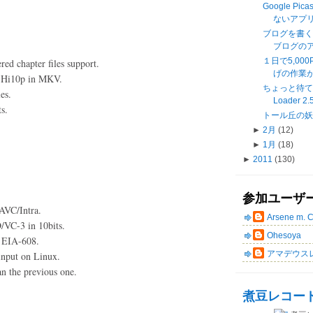
Google Pi
ないアプリ
ブログを書く
ブログの
１日で5,0
ed chapter files support.
げの作業が
d Hi10p in MKV.
ちょっと待て《M
es.
Loader 2.
s.
トール丘の
►
2月
(12)
►
1月
(18)
►
2011
(130)
参加ユーザ
AVC/Intra.
Arsene m. 
VC-3 in 10bits.
Ohesoya
d EIA-608.
アマデウス
input on Linux.
n the previous one.
煮豆レコー