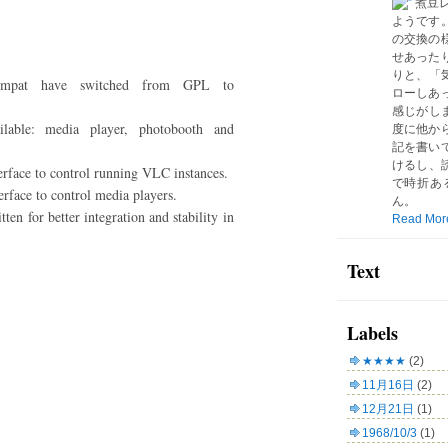
煮豆
ようです
の交換の
せあった
りと、「気
compat have switched from GPL to
ローしあ
感じがしま
able: media player, photobooth and
度に他か
記を書い
けるし、読
rface to control running VLC instances.
で時折あ
face to control media players.
ん。
en for better integration and stability in
Read Mor
Text
Labels
★★★★
(2)
11月16日
(2)
12月21日
(1)
1968/10/3
(1)