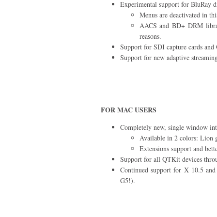
Experimental support for BluRay di
Menus are deactivated in thi
AACS and BD+ DRM librarie
reasons.
Support for SDI capture cards and
Support for new adaptive streamin
FOR MAC USERS
Completely new, single window int
Available in 2 colors: Lion
Extensions support and bette
Support for all QTKit devices thro
Continued support for X 10.5 an
G5!).