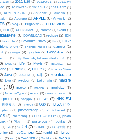
2012/3/26
(2)
2/3/16
(1)
2012/3/31
(1)
2012/3/4
/4/1
(2)
2012/4/19
(1)
2012/4/2
(1)
2012/4/27
(1)
1)
6EYEラベル
(1)
AdSense
(1)
ameblo
(1)
APPLE
(6)
Artwork
(2)
ation
(1)
Aperture
(1)
ES
(7)
blog
(4)
Brightkite
(2)
CD REVIEW
(5)
ceo
(4)
1)
CHRISTMAS
(1)
chrome
(1)
Cloud
(1)
gitaMaetel
(6)
eclipse
(2)
DOWNLOAD
(1)
ED4
)
Favourite Photo
(4)
Flickr
favourite
(1)
ffrr
(1)
friend photo
(2)
gamera
(2)
Friends Photos
(1)
Google＋
(9)
google
(4)
google+
(2)
ail
(1)
atari
(1)
http://www.digitalconcerthall.com/
(1)
6)
iLife
(2)
iMovie
(2)
iDisk
(1)
instagr.am
(1)
iPhoto
(12)
iTunes
(12)
hone
(3)
iTunes Store
kobatoradio
(2)
Java
(2)
kaiju
(2)
JUGEM
(1)
(8)
maclife
livedoor
(3)
Live
(1)
Lohengrin
(1)
X
(78)
maetel
(4)
medici.tv
(5)
marina
(1)
movie
(3)
movie review
(3)
(1)
MovableType
(1)
news
(7)
NHK-FM
c photos
(4)
naoppi7
(1)
OSXアッ
定期演奏会
(3)
OSX
(3)
ninovox
(1)
photoarrange
(3)
photo
(1)
Photobucket
(1)
OS
(2)
Photoshop
(1)
PHOTOSTORY
(1)
photo
cnik
(4)
posterous
(4)
potika
(3)
Plug In
(1)
safari
(7)
w
(1)
rkk
(1)
SHARE
(1)
TAS推薦
(1)
ToyCamera
(11)
Twitter
chine
(2)
tumblr
(2)
Webサ
am
(2)
vlc
(3)
Weblog
(4)
WAGNER
(1)