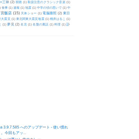
○三昧
(2)
視聴
(1)
取扱注意のクラシック音楽
(1)
)
食事
(1)
速報
(1)
地震
(1)
中学の頃の思いで
(1)
中
天宮飯店
(15)
電脳萠照
(2)
東日
天体ショー
(1)
東大震災
(1)
東北関東大震災地震
(1)
桃井はるこ
(1)
夢見
(2)
訃
と
(1)
名言
(1)
名盤の裏話
(1)
料理
(1)
casa 3.9.7.585 へのアップデート - 使い慣れ
。今回もアッ...