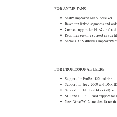
FOR ANIME FANS
Vastly improved MKV demuxer.
Rewritten linked segments and order
Correct support for FLAC, RV an
Rewritten seeking support in cue fil
Various ASS subtitles improvement
FOR PROFESSIONAL USERS
Support for ProRes 422 and 4444, 
Support for Jpeg-2000 and DNxHD/
Support for EBU subtitles (stl) an
SDI and HD-SDI card support for 
New Dirac/VC-2 encoder, faster tha