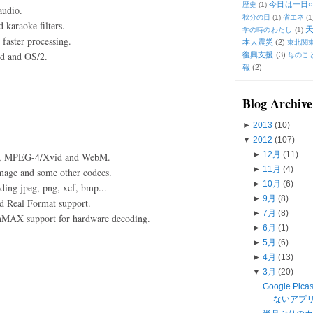
今日は一日○
歴史
(1)
audio.
秋分の日
(1)
省エネ
(1
karaoke filters.
学の時のわたし
(1)
 faster processing.
本大震災
(2)
東北関
id and OS/2.
復興支援
(3)
母のこ
報
(2)
Blog Archive
►
2013
(10)
▼
2012
(107)
►
12月
(11)
64, MPEG-4/Xvid and WebM.
►
11月
(4)
mage and some other codecs.
►
10月
(6)
ding jpeg, png, xcf, bmp...
►
9月
(8)
d Real Format support.
►
7月
(8)
nMAX support for hardware decoding.
►
6月
(1)
►
5月
(6)
►
4月
(13)
▼
3月
(20)
Google Pi
ないアプリ