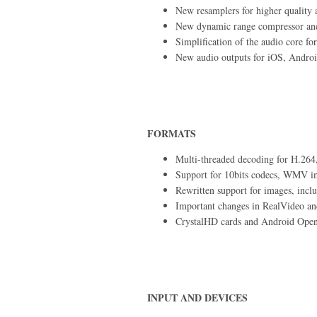
New resamplers for higher quality 
New dynamic range compressor and 
Simplification of the audio core for
New audio outputs for iOS, Andro
FORMATS
Multi-threaded decoding for H.2
Support for 10bits codecs, WMV i
Rewritten support for images, inclu
Important changes in RealVideo an
CrystalHD cards and Android Ope
INPUT AND DEVICES