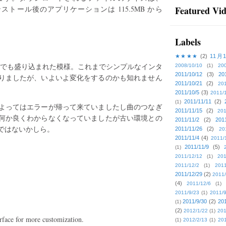
ンストール後のアプリケーションは 115.5MB から
Featured Vi
Labels
★★★★
(2)
11月
VLCでも盛り込まれた模様。これまでシンプルなインタ
2008/10/10
(1)
20
2011/10/12
(3)
20
りましたが、いよいよ変化をするのかも知れません
2011/10/21
(2)
201
2011/10/5
(3)
2011/
2011/11/11
(2)
(1)
よってはエラーが帰って来ていましたし曲のつなぎ
2011/11/15
(2)
201
何か良くわからなくなっていましたが古い環境との
2011/11/2
(2)
201
ではないかしら。
2011/11/26
(2)
20
2011/11/4
(4)
2011/
2011/11/9
(5)
(1)
2011/12/12
(1)
201
2011/12/2
(1)
2011
2011/12/29
(2)
2011/
(4)
2011/12/6
(1)
2011/9/23
(1)
2011/9
2011/9/30
(2)
201
(1)
(2)
2012/1/22
(1)
201
rface for more customization.
(1)
2012/2/13
(1)
201