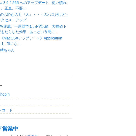
casa 3.9.4.565 へのアップデート - 使い慣れ
。正直、不要...
のも読むのも『人』・・・のハズだけど -
アクセス・アップ
00PV達成、一週間で１万PV記録 大幅値下
もたらした効果 - あっという間に...
acOSXアップデート》Application
5.1 - 気にな...
妖精ちゃん
ー
Chopin
レコード
ド営業中