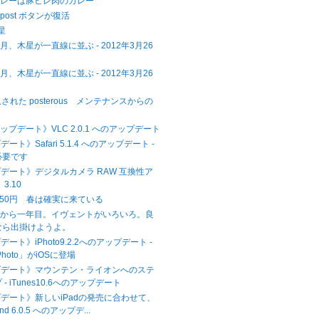
カレーは豚ヒレ肉のカレー
 に post ボタンが復活
木星
、木星が一直線に並ぶ - 2012年3月26
、木星が一直線に並ぶ - 2012年3月26
に買収された posterous メンテナンスからの
アップデート》VLC 2.0.1 へのアップデート
ート》Safari 5.1.4 へのアップデート -
必要です
プデート》デジタルカメラ RAW 互換性ア
3.10
,750円 春は確実に来ている
災から一年目。イヴェントがいろいろ。良
なら出掛けようよ。
ート》iPhoto9.2.2へのアップデート -
hoto」がiOSに登場
プデート》マウンテン・ライオンへのステ
- iTunes10.6へのアップデート
プデート》新しいiPadの発売に合わせて、
and 6.0.5 へのアップデ...