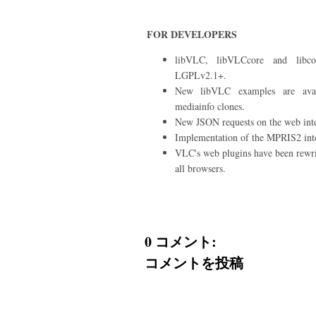
FOR DEVELOPERS
libVLC, libVLCcore and lib
LGPLv2.1+.
New libVLC examples are avail
mediainfo clones.
New JSON requests on the web inte
Implementation of the MPRIS2 inter
VLC's web plugins have been rewritt
all browsers.
0 コメント:
コメントを投稿