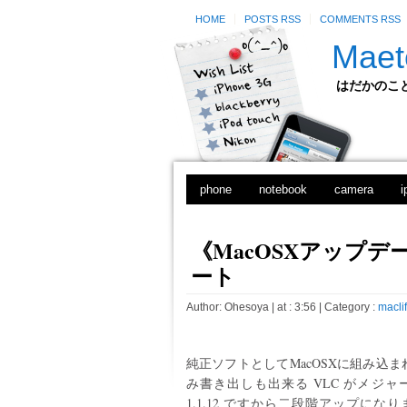
HOME
POSTS RSS
COMMENTS RSS
Maet
はだかのことのは
phone
notebook
camera
i
《MacOSXアップデー
ート
Author:
Ohesoya
| at : 3:56 |
Category :
macli
純正ソフトとしてMacOSXに組み込
み書き出しも出来る VLC がメジ
1.1.12 ですから二段階アップに