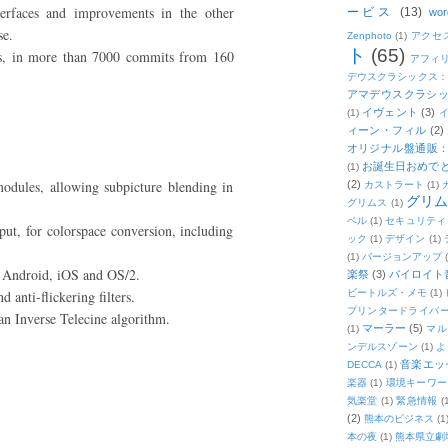
rfaces and improvements in the other
ービス
(13)
wor
se.
Zenphoto
(1)
アクセ
ト
(65)
gs, in more than 7000 commits from 160
アフィ
デウスクラシックス
アマデウスクラシッ
イヴェント
(3)
(1)
ィーン・フィル
(2)
オリジナル盤通販：2
お誕生日おめで
(1)
odules, allowing subpicture blending in
(2)
カストラート
(1)
グリ
グリムス
(1)
ベル
(1)
セキュリティ
ut, for colorspace conversion, including
ック
(1)
デザイン
(1)
(1)
バージョンアップ
 Android, iOS and OS/2.
楽祭
(3)
バイロイト音
 anti-flickering filters.
ビートルズ・メモ
(1)
プリンタードライバ
 an Inverse Telecine algorithm.
マーラー
(5)
(1)
マル
ンデルスゾーン
(1)
よ
音楽エッ
DECCA
(1)
楽器
(1)
環境キーワー
気楽堂
(1)
緊急情報
(
(2)
熊本のビジネス
(1
本の夜
(1)
熊本県立劇