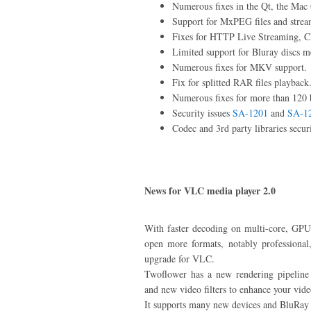
Numerous fixes in the Qt, the Mac 
Support for MxPEG files and strea
Fixes for HTTP Live Streaming,
Limited support for Bluray discs m
Numerous fixes for MKV support.
Fix for splitted RAR files playback
Numerous fixes for more than 120 
Security issues
SA-1201
and
SA-1
Codec and 3rd party libraries secur
News for VLC media player 2.0
With faster decoding on multi-core, GPU,
open more formats, notably professional
upgrade for VLC.
Twoflower has a new rendering pipeline f
and new video filters to enhance your vide
It supports many new devices and BluRay 