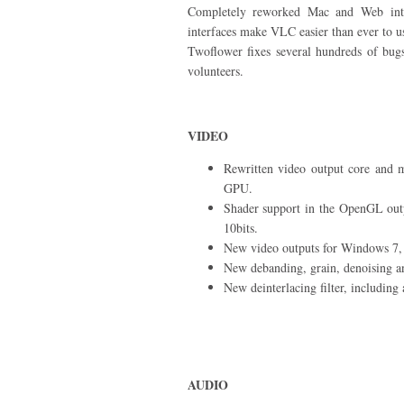
Completely reworked Mac and Web inte
interfaces make VLC easier than ever to u
Twoflower fixes several hundreds of bu
volunteers.
VIDEO
Rewritten video output core and m
GPU.
Shader support in the OpenGL outp
10bits.
New video outputs for Windows 7,
New debanding, grain, denoising and
New deinterlacing filter, including
AUDIO