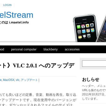
LOGIN
elStream
 i.maetel.info
pod
personal computer
blackberry
accesories
ト》VLC 2.0.1 へのアップデ
次
ホ
の
ー
投
ム
稿
おしらせ
fe
,
MacOSX
,
vlc
,
アップデート
|
前
の
ヘッダー、メニュ
投
URLも仮のもので
稿
まれても良いほどの定番、音楽、動画を再生、取り込
2011年10月27
しています。
ャーアップデートです。現在使用中のバージョンが
なります。ダウンロードされるファイルのサイズは、