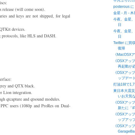
半月ぶりの
scs:
posterous
s release (will come soon).
金星 - 月 - 
s and keys are not shipped, for legal
今夜、金星、月
日
 QTKit devices.
今夜、金星、月
g protocols, like HLS and DASH.
日
Twitter 
復帰
《MacOSX
《OSXアップデ
再起動が
《OSXアッ
ップデート 
erface:
灯油18ℓで1
 grey and QTX black.
東日本大震
r Lion integration.
いお天気
ugh qtcapture and qtsound modules.
《OSXアップデ
d PPC users (1080p and ProRes on Dual-
新たに「iP
《OSXアッ
ップアップ 
《OSXアッ
GarageB