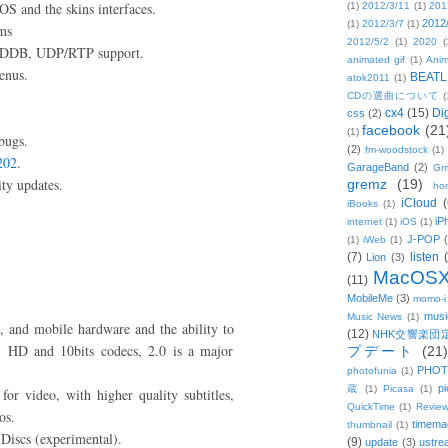
OS and the skins interfaces.
(1)
2012/3/11
(1)
201
2012
(1)
2012/3/7
(1)
ms
2012/5/2
(1)
2020
(
 CDDB, UDP/RTP support.
animated gif
(1)
Anim
enus.
BEATL
atok2011
(1)
CDの選曲について
(
cx4
(15)
Di
css
(2)
.
facebook
(21
(1)
bugs.
(2)
fm-woodstock
(1)
202
.
GarageBand
(2)
Gm
ity updates.
gremz
(19)
hon
iCloud
(
iBooks
(1)
iP
internet
(1)
iOS
(1)
J-POP
(1)
iWeb
(1)
(7)
listen
Lion
(3)
MacOS
(11)
MobileMe
(3)
momo-i
musi
Music News
(1)
 and mobile hardware and the ability to
(12)
NHK交響楽団
, HD and 10bits codecs, 2.0 is a major
プデート
(21)
PHOT
photofunia
(1)
pi
蔵
(1)
Picasa
(1)
or video, with higher quality subtitles,
QuickTime
(1)
Revie
os.
timema
thumbnail
(1)
Discs (experimental).
(9)
update
(3)
ustre