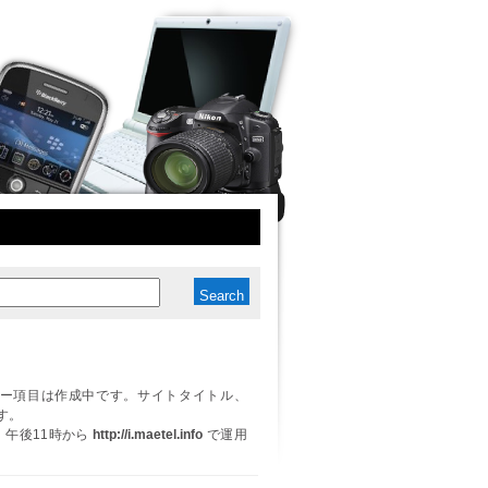
ー項目は作成中です。サイトタイトル、
す。
日、午後11時から
http://i.maetel.info
で運用