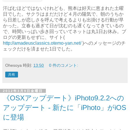
汗ばむほどではないけれども、熊本は好天に恵まれた土曜
日でした。サクラはまだだけど４月の陽気で、朝のうちか
ら日差しが恋しさを呼んで考えるよりも出掛ける行動が早
かった。立春も過ぎて日が沈むのも遅くなってきているの
で、時間いっぱい歩き回っていてネットは丸1日お休み。ブ
ログの更新もせずに、サイト(
http://amadeusclassics.otemo-yan.net/
)へのメッセージのチ
ェックだけを済ませた1日でした。
Ohesoya
時刻:
13:50
0 件のコメント:
共有
2012年3月9日金曜日
《OSXアップデート》iPhoto9.2.2への
アップデート - 新たに「iPhoto」がiOS
に登場