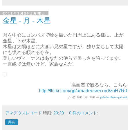
2012年3月26日月曜日
金星 - 月 - 木星
月を中心にコンパスで輪を描いた円周上にある様に、上が
金星、下が木星。
木星は太陽ほどに大きい兄弟星ですが、独り立ちして太陽
にも慣れる頼れる存在。
美しいヴィーナスはあなたの傍らで美しさを誇ってます。
一直線では無いけど、家族なんだ。
高画質で観るなら、こちら
http://flickr.com/gp/amadeusrecord/znH7R0
よへほ:金星ー月ー木星 via
yoheho.otemo-yan.net
アマデウスレコード
時刻:
20:29
0 件のコメント:
共有