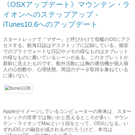
《OSXアップデート》マウンテン・ラ
イオンへのステップアップ -
iTunes10.6へのアップデート
スタートレックで『マザー』と呼びかけて母艦のOSにアク
セスする。航海日誌はデスクトップに記録している。個室
でのプライヴェートな日記やメモの様なものはタブレット
の様なものに書いているシーンがある。このタブレットが
新鮮に見えたものです。船外活動には胸の通信機が個人個
人の心拍数や、心理状態。周辺のデータ取得を兼ねている
に違いない。
Appleがイメージしているコンピューターの将来は、スター
トレックの世界では無いかと思えるところが多い。マウン
テン・ライオンでMacという冠をとって、OSXになる。い
ずれiOSとの融合が成されるのだろうけど、本当は