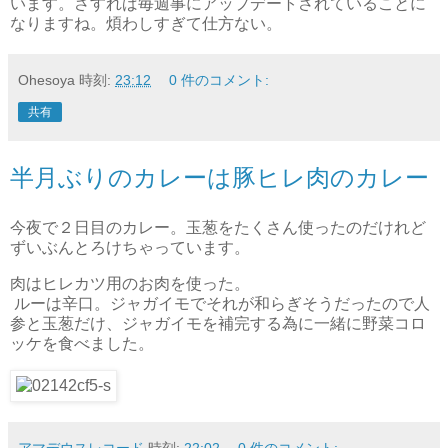
います。さすれば毎週事にアップデートされていることに
なりますね。煩わしすぎて仕方ない。
Ohesoya
時刻:
23:12
0 件のコメント:
共有
半月ぶりのカレーは豚ヒレ肉のカレー
今夜で２日目のカレー。玉葱をたくさん使ったのだけれど
ずいぶんとろけちゃっています。
肉はヒレカツ用のお肉を使った。
ルーは辛口。ジャガイモでそれが和らぎそうだったので人
参と玉葱だけ、ジャガイモを補完する為に一緒に野菜コロ
ッケを食べました。
アマデウスレコード
時刻:
22:02
0 件のコメント: