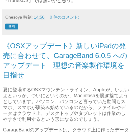
『iTunesOS』では無いかと思う。
Ohesoya
時刻:
14:56
0 件のコメント:
共有
《OSXアップデート》新しいiPadの発
売に合わせて、GarageBand 6.0.5 への
アップデート - 理想の音楽製作環境を
目指せ
夏に登場するOSXマウンテン・ライオン。Appleが、いよい
よというか、ついにというのか、Macintoshを脱ぎ捨てよう
としています。パソコン、パソコンと言っていた世間もス
マホ、スマホが馴染み始めているのだから、ファイルやデ
ータはクラウド上、デスクトップやタブレットは作業のし
やすさで利用するという形になるのでしょう。
GarageBandのアップデートは、クラウド上に作ったデータ