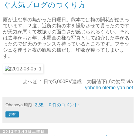
ぐ人気ブログのつくり方
雨が止む事の無かった日曜日。熊本では梅の開花が始まっ
ています。２度、近所の梅の木を撮影させて貰ったのです
が天気が悪くて枝振りの面白さが感じられるぐらい。それ
は去年かおと年、水墨画の様な写真として紹介した事があ
ったので好天のチャンスを待っているところです。フラッ
シュを使うと夜の観察の様だし、印象が違ってしまいま
す。
よへほ:１日で5,000PV達成 大幅値下げの効果 via
yoheho.otemo-yan.net
Ohesoya
時刻:
2:55
0 件のコメント:
共有
2012年3月3日土曜日