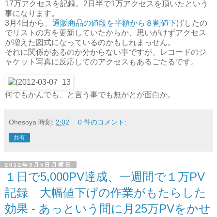
17万アクセスを記録。2日半で1万アクセスを頂いたという
事になります。
3月4日から、
通販商品の値段を半額から８割値下げ
したの
でリストの方を更新していたからか、思いがけずアクセス
が増えた図式になっているのかもしれまっせん。
それに関係があるのか分からない事ですが、レコードのジ
ャケット写真に反応してのアクセスもあるごたるです。
何でもかんでも、と言う事でも無かとが面白か。
Ohesoya
時刻:
2:02
0 件のコメント:
共有
2012年3月5日月曜日
１日で5,000PV達成、一週間で１万PV
記録 大幅値下げの作業がもたらした
効果 - あっという間に月25万PVをかせ