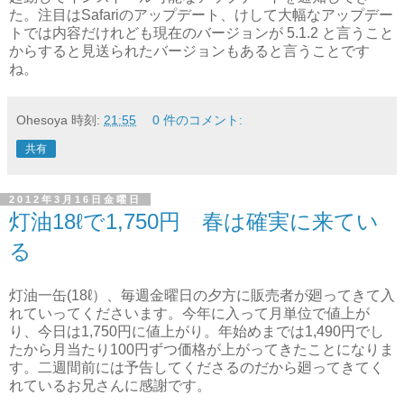
た。注目はSafariのアップデート、けして大幅なアップデー
トでは内容だけれども現在のバージョンが 5.1.2 と言うこと
からすると見送られたバージョンもあると言うことです
ね。
Ohesoya
時刻:
21:55
0 件のコメント:
共有
2012年3月16日金曜日
灯油18ℓで1,750円 春は確実に来てい
る
灯油一缶(18ℓ）、毎週金曜日の夕方に販売者が廻ってきて入
れていってくださいます。今年に入って月単位で値上が
り、今日は1,750円に値上がり。年始めまでは1,490円でし
たから月当たり100円ずつ価格が上がってきたことになりま
す。二週間前には予告してくださるのだから廻ってきてく
れているお兄さんに感謝です。