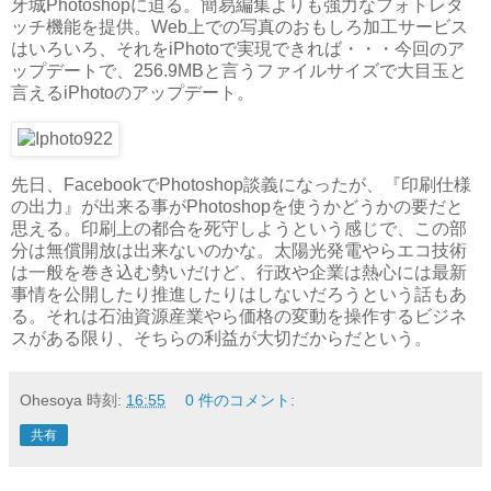
牙城Photoshopに迫る。簡易編集よりも強力なフォトレタ
ッチ機能を提供。Web上での写真のおもしろ加工サービス
はいろいろ、それをiPhotoで実現できれば・・・今回のア
ップデートで、256.9MBと言うファイルサイズで大目玉と
言えるiPhotoのアップデート。
先日、FacebookでPhotoshop談義になったが、『印刷仕様
の出力』が出来る事がPhotoshopを使うかどうかの要だと
思える。印刷上の都合を死守しようという感じで、この部
分は無償開放は出来ないのかな。太陽光発電やらエコ技術
は一般を巻き込む勢いだけど、行政や企業は熱心には最新
事情を公開したり推進したりはしないだろうという話もあ
る。それは石油資源産業やら価格の変動を操作するビジネ
スがある限り、そちらの利益が大切だからだという。
Ohesoya
時刻:
16:55
0 件のコメント:
共有