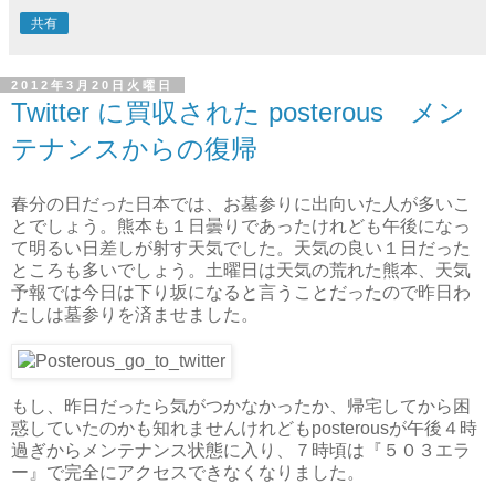
共有
2012年3月20日火曜日
Twitter に買収された posterous メン
テナンスからの復帰
春分の日だった日本では、お墓参りに出向いた人が多いこ
とでしょう。熊本も１日曇りであったけれども午後になっ
て明るい日差しが射す天気でした。天気の良い１日だった
ところも多いでしょう。土曜日は天気の荒れた熊本、天気
予報では今日は下り坂になると言うことだったので昨日わ
たしは墓参りを済ませました。
もし、昨日だったら気がつかなかったか、帰宅してから困
惑していたのかも知れませんけれどもposterousが午後４時
過ぎからメンテナンス状態に入り、７時頃は『５０３エラ
ー』で完全にアクセスできなくなりました。