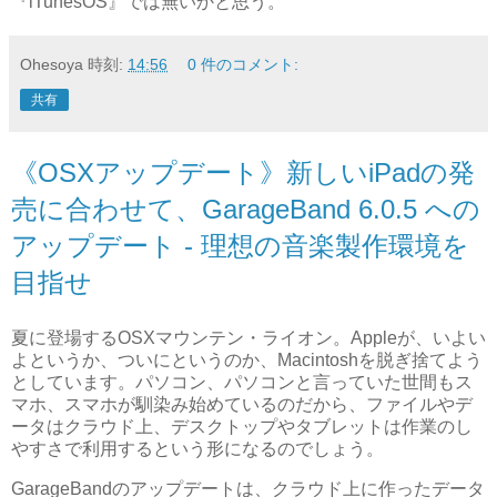
『iTunesOS』では無いかと思う。
Ohesoya
時刻:
14:56
0 件のコメント:
共有
《OSXアップデート》新しいiPadの発
売に合わせて、GarageBand 6.0.5 への
アップデート - 理想の音楽製作環境を
目指せ
夏に登場するOSXマウンテン・ライオン。Appleが、いよい
よというか、ついにというのか、Macintoshを脱ぎ捨てよう
としています。パソコン、パソコンと言っていた世間もス
マホ、スマホが馴染み始めているのだから、ファイルやデ
ータはクラウド上、デスクトップやタブレットは作業のし
やすさで利用するという形になるのでしょう。
GarageBandのアップデートは、クラウド上に作ったデータ