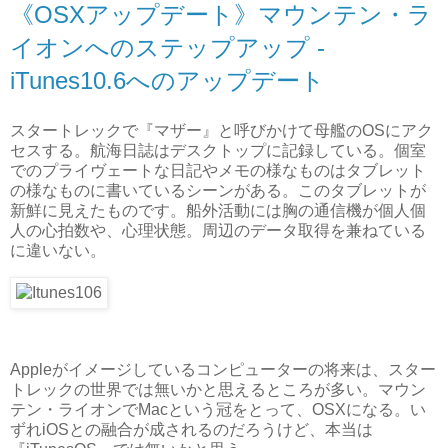
《OSXアップデート》マウンテン・ラ
イオンへのステップアップ -
iTunes10.6へのアップデート
スタートレックで『マザー』と呼びかけて母艦のOSにアク
セスする。航海日誌はデスクトップに記録している。個室
でのプライヴェートな日記やメモの様なものはタブレット
の様なものに書いているシーンがある。このタブレットが
新鮮に見えたものです。船外活動には胸の通信機が個人個
人の心拍数や、心理状態。周辺のデータ取得を兼ねている
に違いない。
Appleがイメージしているコンピューターの将来は、スター
トレックの世界では無いかと思えるところが多い。マウン
テン・ライオンでMacという冠をとって、OSXになる。い
ずれiOSとの融合が成されるのだろうけど、本当は