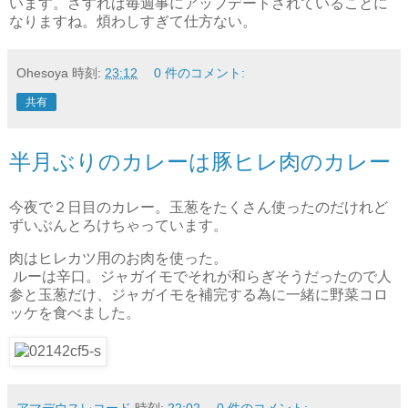
います。さすれば毎週事にアップデートされていることに
なりますね。煩わしすぎて仕方ない。
Ohesoya
時刻:
23:12
0 件のコメント:
共有
半月ぶりのカレーは豚ヒレ肉のカレー
今夜で２日目のカレー。玉葱をたくさん使ったのだけれど
ずいぶんとろけちゃっています。
肉はヒレカツ用のお肉を使った。
ルーは辛口。ジャガイモでそれが和らぎそうだったので人
参と玉葱だけ、ジャガイモを補完する為に一緒に野菜コロ
ッケを食べました。
アマデウスレコード
時刻:
22:02
0 件のコメント: