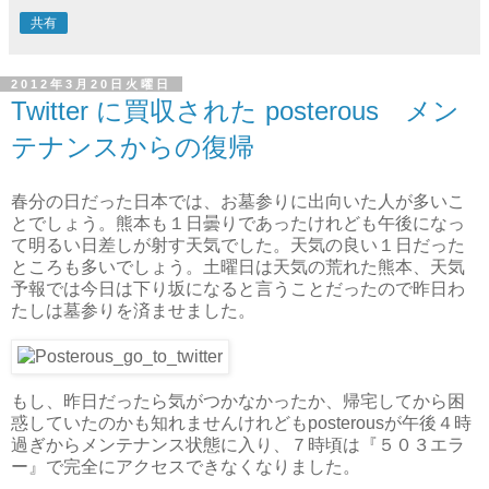
共有
2012年3月20日火曜日
Twitter に買収された posterous メン
テナンスからの復帰
春分の日だった日本では、お墓参りに出向いた人が多いこ
とでしょう。熊本も１日曇りであったけれども午後になっ
て明るい日差しが射す天気でした。天気の良い１日だった
ところも多いでしょう。土曜日は天気の荒れた熊本、天気
予報では今日は下り坂になると言うことだったので昨日わ
たしは墓参りを済ませました。
もし、昨日だったら気がつかなかったか、帰宅してから困
惑していたのかも知れませんけれどもposterousが午後４時
過ぎからメンテナンス状態に入り、７時頃は『５０３エラ
ー』で完全にアクセスできなくなりました。