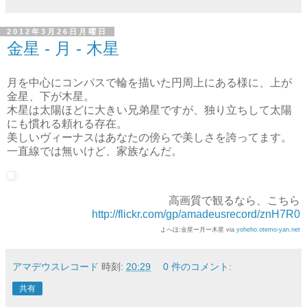
2012年3月26日月曜日
金星 - 月 - 木星
月を中心にコンパスで輪を描いた円周上にある様に、上が
金星、下が木星。
木星は太陽ほどに大きい兄弟星ですが、独り立ちして太陽
にも慣れる頼れる存在。
美しいヴィーナスはあなたの傍らで美しさを誇ってます。
一直線では無いけど、家族なんだ。
高画質で観るなら、こちら
http://flickr.com/gp/amadeusrecord/znH7R0
よへほ:金星ー月ー木星 via
yoheho.otemo-yan.net
アマデウスレコード
時刻:
20:29
0 件のコメント:
共有