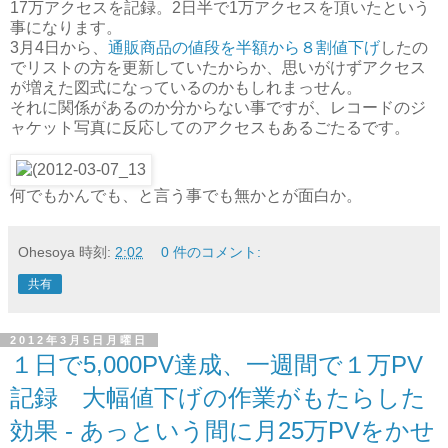
17万アクセスを記録。2日半で1万アクセスを頂いたという
事になります。
3月4日から、
通販商品の値段を半額から８割値下げ
したの
でリストの方を更新していたからか、思いがけずアクセス
が増えた図式になっているのかもしれまっせん。
それに関係があるのか分からない事ですが、レコードのジ
ャケット写真に反応してのアクセスもあるごたるです。
何でもかんでも、と言う事でも無かとが面白か。
Ohesoya
時刻:
2:02
0 件のコメント:
共有
2012年3月5日月曜日
１日で5,000PV達成、一週間で１万PV
記録 大幅値下げの作業がもたらした
効果 - あっという間に月25万PVをかせ