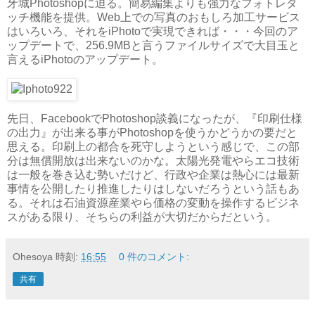
牙城Photoshopに迫る。簡易編集よりも強力なフォトレタ
ッチ機能を提供。Web上での写真のおもしろ加工サービス
はいろいろ、それをiPhotoで実現できれば・・・今回のア
ップデートで、256.9MBと言うファイルサイズで大目玉と
言えるiPhotoのアップデート。
先日、FacebookでPhotoshop談義になったが、『印刷仕様
の出力』が出来る事がPhotoshopを使うかどうかの要だと
思える。印刷上の都合を死守しようという感じで、この部
分は無償開放は出来ないのかな。太陽光発電やらエコ技術
は一般を巻き込む勢いだけど、行政や企業は熱心には最新
事情を公開したり推進したりはしないだろうという話もあ
る。それは石油資源産業やら価格の変動を操作するビジネ
スがある限り、そちらの利益が大切だからだという。
Ohesoya
時刻:
16:55
0 件のコメント:
共有