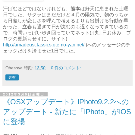
汗ばむほどではないけれども、熊本は好天に恵まれた土曜
日でした。サクラはまだだけど４月の陽気で、朝のうちか
ら日差しが恋しさを呼んで考えるよりも出掛ける行動が早
かった。立春も過ぎて日が沈むのも遅くなってきているの
で、時間いっぱい歩き回っていてネットは丸1日お休み。ブ
ログの更新もせずに、サイト(
http://amadeusclassics.otemo-yan.net/
)へのメッセージのチ
ェックだけを済ませた1日でした。
Ohesoya
時刻:
13:50
0 件のコメント:
共有
2012年3月9日金曜日
《OSXアップデート》iPhoto9.2.2への
アップデート - 新たに「iPhoto」がiOS
に登場