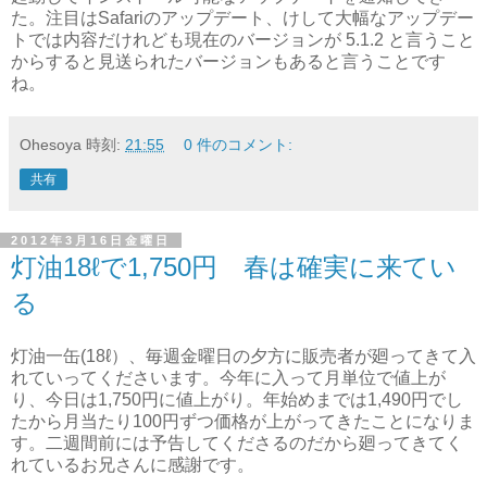
た。注目はSafariのアップデート、けして大幅なアップデー
トでは内容だけれども現在のバージョンが 5.1.2 と言うこと
からすると見送られたバージョンもあると言うことです
ね。
Ohesoya
時刻:
21:55
0 件のコメント:
共有
2012年3月16日金曜日
灯油18ℓで1,750円 春は確実に来てい
る
灯油一缶(18ℓ）、毎週金曜日の夕方に販売者が廻ってきて入
れていってくださいます。今年に入って月単位で値上が
り、今日は1,750円に値上がり。年始めまでは1,490円でし
たから月当たり100円ずつ価格が上がってきたことになりま
す。二週間前には予告してくださるのだから廻ってきてく
れているお兄さんに感謝です。