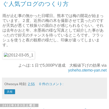
ぐ人気ブログのつくり方
雨が止む事の無かった日曜日。熊本では梅の開花が始まっ
ています。２度、近所の梅の木を撮影させて貰ったのです
が天気が悪くて枝振りの面白さが感じられるぐらい。それ
は去年かおと年、水墨画の様な写真として紹介した事があ
ったので好天のチャンスを待っているところです。フラッ
シュを使うと夜の観察の様だし、印象が違ってしまいま
す。
よへほ:１日で5,000PV達成 大幅値下げの効果 via
yoheho.otemo-yan.net
Ohesoya
時刻:
2:55
0 件のコメント:
共有
2012年3月3日土曜日