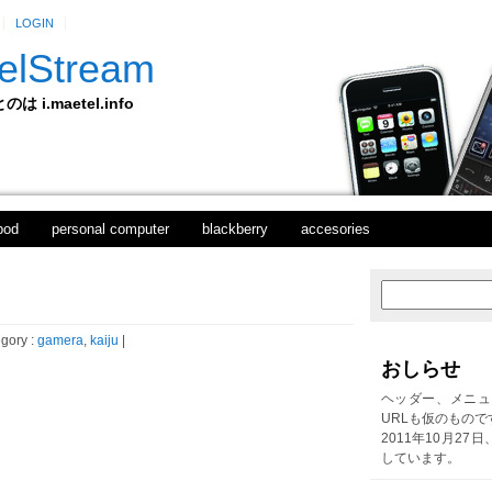
LOGIN
elStream
 i.maetel.info
pod
personal computer
blackberry
accesories
次
ホ
の
ー
投
ム
gory :
gamera
,
kaiju
|
稿
おしらせ
前
の
ヘッダー、メニュ
投
URLも仮のもので
稿
2011年10月27
しています。