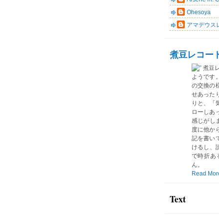
Ohesoya
アマデウス
煮豆レコー
煮豆
ようです
の交換の
せあった
りと、「気
ローしあ
感じがしま
度に他か
記を書い
けるし、読
で時折あ
ん。
Read Mor
Text