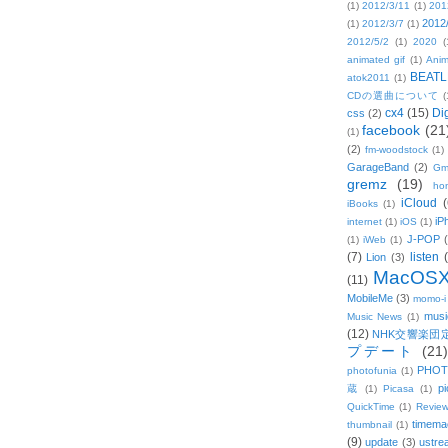
(1)
2012/3/11
(1)
201
2012
(1)
2012/3/7
(1)
2012/5/2
(1)
2020
(
animated gif
(1)
Anim
BEATL
atok2011
(1)
CDの選曲について
(
cx4
(15)
Di
css
(2)
facebook
(21
(1)
(2)
fm-woodstock
(1)
GarageBand
(2)
Gm
gremz
(19)
hon
iCloud
(
iBooks
(1)
iP
internet
(1)
iOS
(1)
J-POP
(1)
iWeb
(1)
(7)
listen
Lion
(3)
MacOS
(11)
MobileMe
(3)
momo-i
musi
Music News
(1)
(12)
NHK交響楽団
プデート
(21)
PHOT
photofunia
(1)
pi
蔵
(1)
Picasa
(1)
QuickTime
(1)
Revie
timema
thumbnail
(1)
(9)
update
(3)
ustre