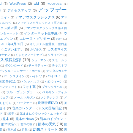
xld
(8)
d
(3)
WordPress
(2)
YOUTUBE
(1)
アップデー
アクセスアップ
(3)
ス
(1)
アマデウスクラシックス
(6)
リエイト
(1)
アマ
：バロック
(1)
アマデウスクラシックス：室内楽
(1)
クス第25回
(5)
アマデウスクラシックス第４回
インターネット生中継
(4)
ウ
インターネット
(1)
エプソン
(3)
エレーヌ・グリモー
(2)
おた
(1)
011年4月30日
(5)
オリジナル盤通販：室内楽
とうございます。
(5)
カスタマイズ
カザルス
(1)
カラヤン
(1)
くまもとアートナビ
(1)
クライバー
(1)
ムス成長記録
(19)
シューマン
(1)
スモールラ
(1)
ダウンロード
(1)
チャリティー
(1)
テキストブ
デジタル・コンサート・ホール
(1)
デジタルカメラ
バイロイト音
(1)
バーンスタイン
(1)
ハイレゾ
(1)
楽祭2011
(2)
バックハウス
(1)
ハロウィーン
(1)
フォト蔵
(4)
ヒンデミット
(1)
ブラックラベル
(1)
フルトヴェングラー
(2)
ー
(1)
ベルリン・フィル
ウェア
(1)
メールマガジン
(1)
メンテナンス
(1)
メ
映画特選DVD
(2)
しおくん
(1)
ワーグナー
(1)
英
セイ
(2)
音楽カレンダー
(3)
火の国姫日記
(3)
ド
(1)
岩手
(1)
気ままにクラシック・エッセイ
(1)
熊本
(5)
熊本のNews
(2)
熊本のイヴェント
1)
熊本の天気
(10)
熊本の宙
(3)
)
熊本の朝
(1)
熊
幻想ストリート
(6)
場
(1)
熊本城
(1)
月蝕
(1)
黒