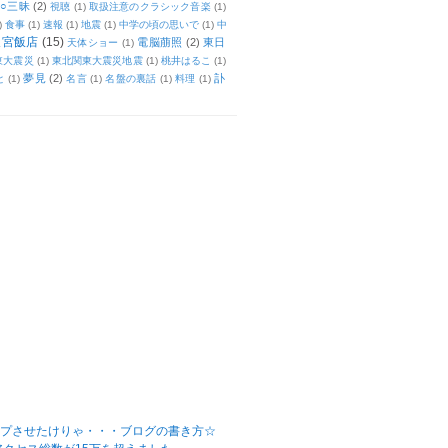
○三昧
(2)
視聴
(1)
取扱注意のクラシック音楽
(1)
)
食事
(1)
速報
(1)
地震
(1)
中学の頃の思いで
(1)
中
天宮飯店
(15)
電脳萠照
(2)
東日
天体ショー
(1)
東大震災
(1)
東北関東大震災地震
(1)
桃井はるこ
(1)
夢見
(2)
訃
と
(1)
名言
(1)
名盤の裏話
(1)
料理
(1)
ップさせたけりゃ・・・ブログの書き方☆