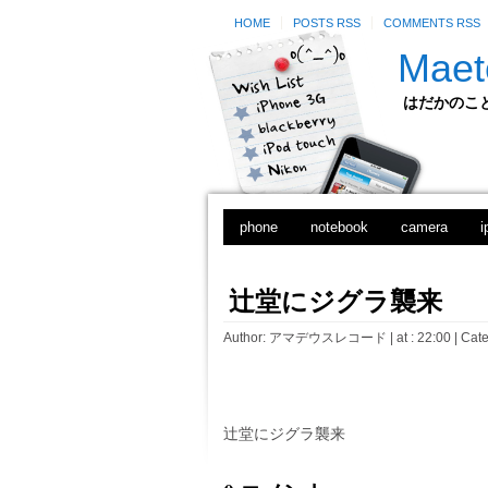
HOME
POSTS RSS
COMMENTS RSS
Maet
はだかのことのは
phone
notebook
camera
i
辻堂にジグラ襲来
Author:
アマデウスレコード
| at : 22:00 |
Cate
辻堂にジグラ襲来