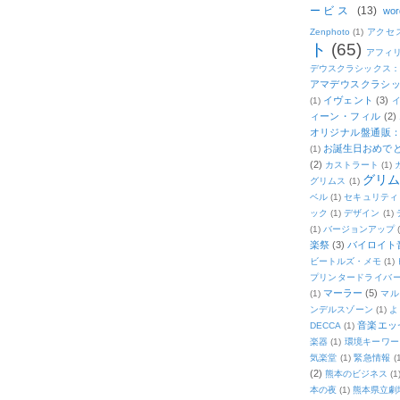
ービス
(13)
wor
Zenphoto
(1)
アクセ
ト
(65)
アフィ
デウスクラシックス
アマデウスクラシッ
イヴェント
(3)
(1)
ィーン・フィル
(2)
オリジナル盤通販：2
お誕生日おめで
(1)
(2)
カストラート
(1)
グリ
グリムス
(1)
ベル
(1)
セキュリティ
ック
(1)
デザイン
(1)
(1)
バージョンアップ
楽祭
(3)
バイロイト音
ビートルズ・メモ
(1)
プリンタードライバ
マーラー
(5)
(1)
マル
ンデルスゾーン
(1)
よ
音楽エッ
DECCA
(1)
楽器
(1)
環境キーワー
気楽堂
(1)
緊急情報
(
(2)
熊本のビジネス
(1
本の夜
(1)
熊本県立劇