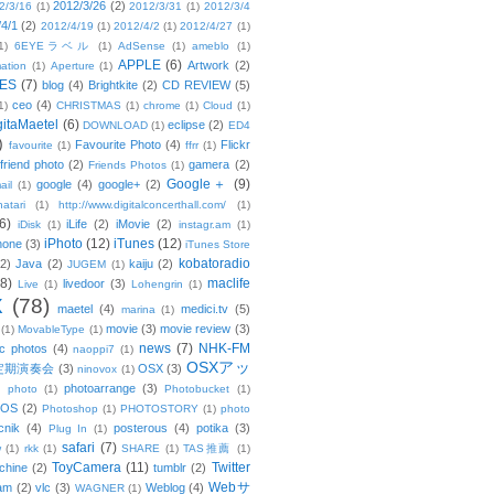
2012/3/26
(2)
2/3/16
(1)
2012/3/31
(1)
2012/3/4
/4/1
(2)
2012/4/19
(1)
2012/4/2
(1)
2012/4/27
(1)
1)
6EYEラベル
(1)
AdSense
(1)
ameblo
(1)
APPLE
(6)
Artwork
(2)
ation
(1)
Aperture
(1)
ES
(7)
blog
(4)
Brightkite
(2)
CD REVIEW
(5)
ceo
(4)
1)
CHRISTMAS
(1)
chrome
(1)
Cloud
(1)
gitaMaetel
(6)
eclipse
(2)
DOWNLOAD
(1)
ED4
)
Favourite Photo
(4)
Flickr
favourite
(1)
ffrr
(1)
friend photo
(2)
gamera
(2)
Friends Photos
(1)
Google＋
(9)
google
(4)
google+
(2)
ail
(1)
atari
(1)
http://www.digitalconcerthall.com/
(1)
6)
iLife
(2)
iMovie
(2)
iDisk
(1)
instagr.am
(1)
iPhoto
(12)
iTunes
(12)
hone
(3)
iTunes Store
kobatoradio
(2)
Java
(2)
kaiju
(2)
JUGEM
(1)
(8)
maclife
livedoor
(3)
Live
(1)
Lohengrin
(1)
X
(78)
maetel
(4)
medici.tv
(5)
marina
(1)
movie
(3)
movie review
(3)
(1)
MovableType
(1)
news
(7)
NHK-FM
c photos
(4)
naoppi7
(1)
OSXアッ
定期演奏会
(3)
OSX
(3)
ninovox
(1)
photoarrange
(3)
photo
(1)
Photobucket
(1)
OS
(2)
Photoshop
(1)
PHOTOSTORY
(1)
photo
cnik
(4)
posterous
(4)
potika
(3)
Plug In
(1)
safari
(7)
w
(1)
rkk
(1)
SHARE
(1)
TAS推薦
(1)
ToyCamera
(11)
Twitter
chine
(2)
tumblr
(2)
Webサ
am
(2)
vlc
(3)
Weblog
(4)
WAGNER
(1)