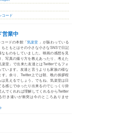
レコード
ド営業中
レコードの本館「
気楽堂
」が賑わっている
。もともとはその小さな小さなSNSで日記
様なものをしていました。映画の感想を見
り、写真の撮り方を教えあったり、考えた
楽堂」で出来た友達とはTwitterでもフォ
っています。友達と言うよりも家族の様な
す。余り、Twitter上では朝、晩の挨拶程
らは見えるでしょう。でもね、気楽堂は日
てる感じでゆったり出来るのでじっくり掛
んでくれれば理解してくれるからTwitter
る行き違いが衝突は今のところありませ
e