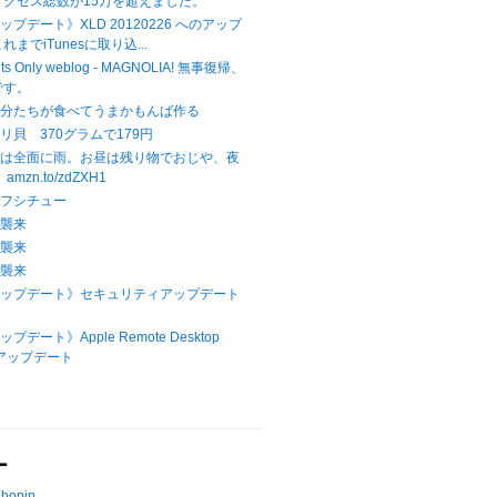
アクセス総数が15万を超えました。
アップデート》XLD 20120226 へのアップ
までiTunesに取り込...
hts Only weblog - MAGNOLIA! 無事復帰、
です。
自分たちが食べてうまかもんば作る
リ貝 370グラムで179円
本は全面に雨。お昼は残り物でおじや、夜
mzn.to/zdZXH1
ーフシチュー
ラ襲来
ラ襲来
ラ襲来
Xアップデート》セキュリティアップデート
プデート》Apple Remote Desktop
へのアップデート
ー
Chopin