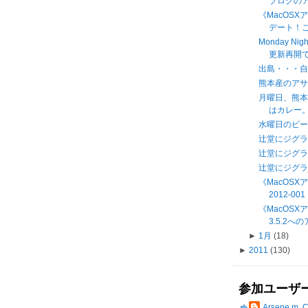
ブログの
《MacOSX
デート！これ
Monday Nig
更新再開
出島・・・
熊本産のアサ
月曜日、熊
はカレー。 a
水曜日のビ
辻堂にジグ
辻堂にジグ
辻堂にジグ
《MacOS
2012-001
《MacOSXアッ
3.5.2
►
1月
(18)
►
2011
(130)
参加ユーザ
Arsene m. 