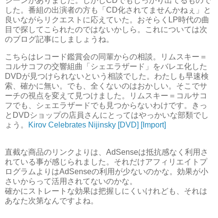
シーンがありました。しかしCDでもしっかり出てるもので
した。番組の出演者の方も「CD化されてませんかねぇ」と
良いながらリクエストに応えていた。おそらくLP時代の曲
目で探してこられたのではないかしら。これについては次
のブログ記事にしましょうね。
こちらはレコード鑑賞会の同輩からの相談。リムスキー＝
コルサコフの交響組曲「シェエラザード」をバレエ化した
DVDが見つけられないという相談でした。わたしも早速検
索、確かに無い。でも、全くないのはおかしい。そこでサ
ーチの視点を変えて見つけました。リムスキー＝コルサコ
フでも、シェエラザードでも見つからないわけです。きっ
とDVDショップの店員さんにとってはやっかいな部類でし
ょう。
Kirov Celebrates Nijinsky [DVD] [Import]
直截な商品のリンクよりは、AdSenseは抵抗感なく利用さ
れている事が感じられました。それだけアフィリエイトプ
ログラムよりはAdSenseの利用が少ないのかな。効果が小
さいからって活用されてないのかな。
確かにストレートな効果は把握しにくいけれども、それは
あなた次第なんですよね。