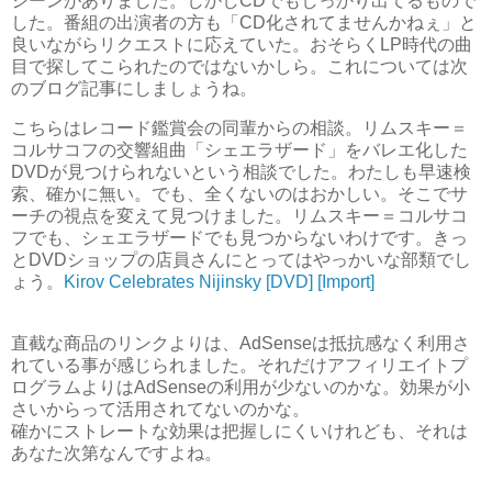
シーンがありました。しかしCDでもしっかり出てるもので
した。番組の出演者の方も「CD化されてませんかねぇ」と
良いながらリクエストに応えていた。おそらくLP時代の曲
目で探してこられたのではないかしら。これについては次
のブログ記事にしましょうね。
こちらはレコード鑑賞会の同輩からの相談。リムスキー＝
コルサコフの交響組曲「シェエラザード」をバレエ化した
DVDが見つけられないという相談でした。わたしも早速検
索、確かに無い。でも、全くないのはおかしい。そこでサ
ーチの視点を変えて見つけました。リムスキー＝コルサコ
フでも、シェエラザードでも見つからないわけです。きっ
とDVDショップの店員さんにとってはやっかいな部類でし
ょう。
Kirov Celebrates Nijinsky [DVD] [Import]
直截な商品のリンクよりは、AdSenseは抵抗感なく利用さ
れている事が感じられました。それだけアフィリエイトプ
ログラムよりはAdSenseの利用が少ないのかな。効果が小
さいからって活用されてないのかな。
確かにストレートな効果は把握しにくいけれども、それは
あなた次第なんですよね。