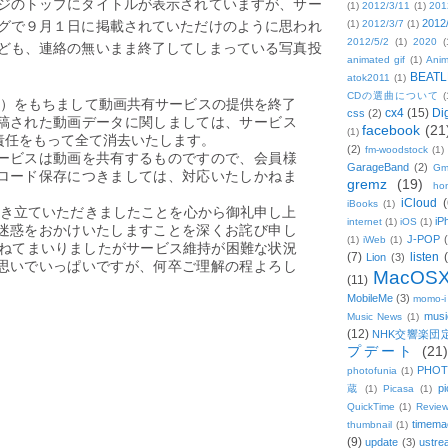
ジのトップにタイトルが表示されていますが、サー
(1)
2012/3/11
(1)
201
グで９月１日に掲載されていただけのように思われ
2012
(1)
2012/3/7
(1)
2012/5/2
(1)
2020
(
ども、連絡の無いまま終了してしまっている写真投
animated gif
(1)
Anim
BEATL
atok2011
(1)
CDの選曲について
(
（金）をもちまして動画共有サービスの提供を終了
cx4
(15)
Di
css
(2)
稿された動画データに関しましては、サービス
facebook
(21
(1)
責任をもって全て消去いたします。
(2)
fm-woodstock
(1)
ービスは動画を共有するものですので、会員様
GarageBand
(2)
Gm
ロード保存につきましては、対応いたしかねま
gremz
(19)
hon
iCloud
(
iBooks
(1)
引き立ていただきましたことを心から御礼申し上
iP
internet
(1)
iOS
(1)
迷惑をおかけいたしますことを深くお詫び申し
J-POP
(1)
iWeb
(1)
重ねてまいりましたがサービス維持が困難な状況
(7)
listen
Lion
(3)
思いでいっぱいですが、何卒ご理解の程よろし
MacOS
(11)
MobileMe
(3)
momo-i
musi
Music News
(1)
(12)
NHK交響楽団
プデート
(21)
PHOT
photofunia
(1)
pi
蔵
(1)
Picasa
(1)
QuickTime
(1)
Revie
timema
thumbnail
(1)
(9)
update
(3)
ustre