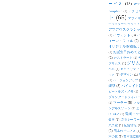
ービス
(13)
wor
Zenphoto
(1)
アクセ
ト
(65)
アフィ
デウスクラシックス
アマデウスクラシッ
イヴェント
(3)
(1)
ィーン・フィル
(2)
オリジナル盤通販：2
お誕生日おめで
(1)
(2)
カストラート
(1)
グリ
グリムス
(1)
ベル
(1)
セキュリティ
ック
(1)
デザイン
(1)
(1)
バージョンアップ
楽祭
(3)
バイロイト音
ビートルズ・メモ
(1)
プリンタードライバ
マーラー
(5)
(1)
マル
ンデルスゾーン
(1)
よ
音楽エッ
DECCA
(1)
楽器
(1)
環境キーワー
気楽堂
(1)
緊急情報
(
(2)
熊本のビジネス
(1
本の夜
(1)
熊本県立劇