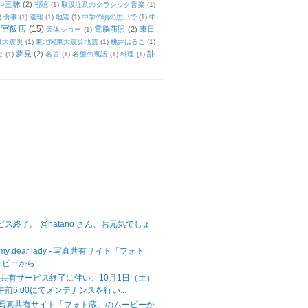
○三昧
(2)
視聴
(1)
取扱注意のクラシック音楽
(1)
)
食事
(1)
速報
(1)
地震
(1)
中学の頃の思いで
(1)
中
天宮飯店
(15)
電脳萠照
(2)
東日
天体ショー
(1)
東大震災
(1)
東北関東大震災地震
(1)
桃井はるこ
(1)
夢見
(2)
訃
と
(1)
名言
(1)
名盤の裏話
(1)
料理
(1)
サービス終了。 @hatano さん、お元気でしょ
for my dear lady - 写真共有サイト「フォト
ービーから
共有サービス終了に伴い、10月1日（土）
-午前6:00にてメンテナンスを行い...
Fire - 写真共有サイト「フォト蔵」のムービーか