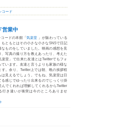
レコード
ド営業中
レコードの本館「
気楽堂
」が賑わっている
。もともとはその小さな小さなSNSで日記
様なものをしていました。映画の感想を見
り、写真の撮り方を教えあったり、考えた
楽堂」で出来た友達とはTwitterでもフォ
っています。友達と言うよりも家族の様な
す。余り、Twitter上では朝、晩の挨拶程
らは見えるでしょう。でもね、気楽堂は日
てる感じでゆったり出来るのでじっくり掛
んでくれれば理解してくれるからTwitter
る行き違いが衝突は今のところありませ
e