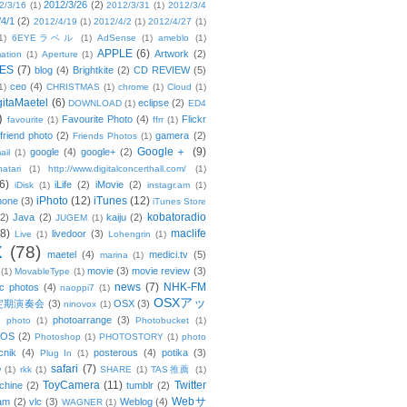
2012/3/26
(2)
2/3/16
(1)
2012/3/31
(1)
2012/3/4
/4/1
(2)
2012/4/19
(1)
2012/4/2
(1)
2012/4/27
(1)
1)
6EYEラベル
(1)
AdSense
(1)
ameblo
(1)
APPLE
(6)
Artwork
(2)
ation
(1)
Aperture
(1)
ES
(7)
blog
(4)
Brightkite
(2)
CD REVIEW
(5)
ceo
(4)
1)
CHRISTMAS
(1)
chrome
(1)
Cloud
(1)
gitaMaetel
(6)
eclipse
(2)
DOWNLOAD
(1)
ED4
)
Favourite Photo
(4)
Flickr
favourite
(1)
ffrr
(1)
friend photo
(2)
gamera
(2)
Friends Photos
(1)
Google＋
(9)
google
(4)
google+
(2)
ail
(1)
atari
(1)
http://www.digitalconcerthall.com/
(1)
6)
iLife
(2)
iMovie
(2)
iDisk
(1)
instagr.am
(1)
iPhoto
(12)
iTunes
(12)
hone
(3)
iTunes Store
kobatoradio
(2)
Java
(2)
kaiju
(2)
JUGEM
(1)
(8)
maclife
livedoor
(3)
Live
(1)
Lohengrin
(1)
X
(78)
maetel
(4)
medici.tv
(5)
marina
(1)
movie
(3)
movie review
(3)
(1)
MovableType
(1)
news
(7)
NHK-FM
c photos
(4)
naoppi7
(1)
OSXアッ
定期演奏会
(3)
OSX
(3)
ninovox
(1)
photoarrange
(3)
photo
(1)
Photobucket
(1)
OS
(2)
Photoshop
(1)
PHOTOSTORY
(1)
photo
cnik
(4)
posterous
(4)
potika
(3)
Plug In
(1)
safari
(7)
w
(1)
rkk
(1)
SHARE
(1)
TAS推薦
(1)
ToyCamera
(11)
Twitter
chine
(2)
tumblr
(2)
Webサ
am
(2)
vlc
(3)
Weblog
(4)
WAGNER
(1)