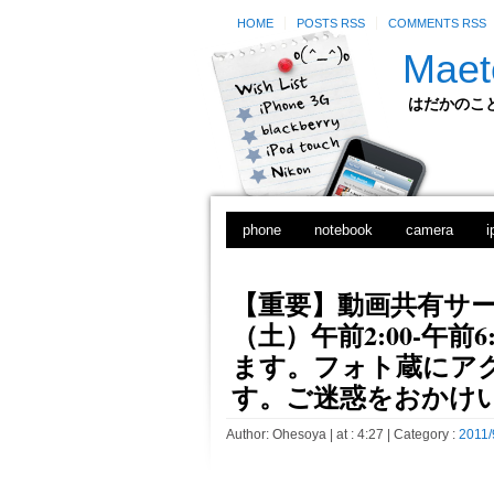
HOME
POSTS RSS
COMMENTS RSS
Maet
はだかのことのは
phone
notebook
camera
i
【重要】動画共有サー
（土）午前2:00-午
ます。フォト蔵にア
す。ご迷惑をおかけ
Author:
Ohesoya
| at : 4:27 |
Category :
2011/