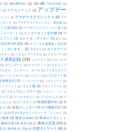
xld
(8)
d
(3)
WordPress
(2)
YOUTUBE
(1)
アップデー
アクセスアップ
(3)
ス
(1)
アマデウスクラシックス
(6)
リエイト
(1)
アマ
：バロック
(1)
アマデウスクラシックス：室内楽
(1)
クス第25回
(5)
アマデウスクラシックス第４回
インターネット生中継
(4)
ウ
インターネット
(1)
エプソン
(3)
エレーヌ・グリモー
(2)
おた
(1)
011年4月30日
(5)
オリジナル盤通販：室内楽
とうございます。
(5)
カスタマイズ
カザルス
(1)
カラヤン
(1)
くまもとアートナビ
(1)
クライバー
(1)
ムス成長記録
(19)
シューマン
(1)
スモールラ
(1)
ダウンロード
(1)
チャリティー
(1)
テキストブ
デジタル・コンサート・ホール
(1)
デジタルカメラ
バイロイト音
(1)
バーンスタイン
(1)
ハイレゾ
(1)
楽祭2011
(2)
バックハウス
(1)
ハロウィーン
(1)
フォト蔵
(4)
ヒンデミット
(1)
ブラックラベル
(1)
フルトヴェングラー
(2)
ー
(1)
ベルリン・フィル
ウェア
(1)
メールマガジン
(1)
メンテナンス
(1)
メ
映画特選DVD
(2)
しおくん
(1)
ワーグナー
(1)
英
セイ
(2)
音楽カレンダー
(3)
火の国姫日記
(3)
ド
(1)
岩手
(1)
気ままにクラシック・エッセイ
(1)
熊本
(5)
熊本のNews
(2)
熊本のイヴェント
1)
熊本の天気
(10)
熊本の宙
(3)
)
熊本の朝
(1)
熊
幻想ストリート
(6)
場
(1)
熊本城
(1)
月蝕
(1)
黒