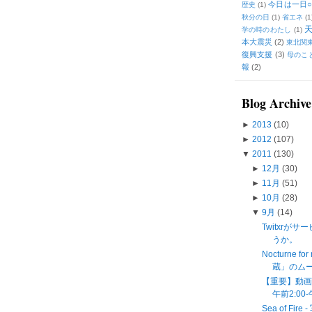
今日は一日○
歴史
(1)
秋分の日
(1)
省エネ
(1
学の時のわたし
(1)
本大震災
(2)
東北関
復興支援
(3)
母のこ
報
(2)
Blog Archive
►
2013
(10)
►
2012
(107)
▼
2011
(130)
►
12月
(30)
►
11月
(51)
►
10月
(28)
▼
9月
(14)
Twitxrが
うか。
Nocturne 
蔵」のム
【重要】動画
午前2:00
Sea of 