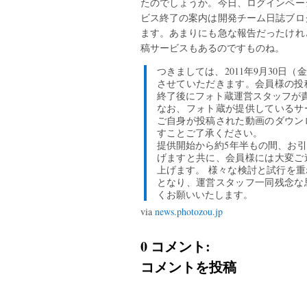
たのでしょうか。今日、ログインペー
ビス終了の案内は開発チーム日誌ブロ
ます。あまりにも急な報告だったけれ
稿サービスもあるのですものね。
つきましては、2011年9月30日
させていただきます。会員様の投
終了後にフォト蔵運営スタッフが
なお、フォト蔵が提供しているサ
ご自身が投稿された動画のダウン
すことご了承ください。
提供開始から約5年半もの間、お
げますと共に、会員様には大変ご
上げます。 様々な検討と試行を
となり、運営スタッフ一同残念な
くお願いいたします。
via
news.photozou.jp
0 コメント:
コメントを投稿