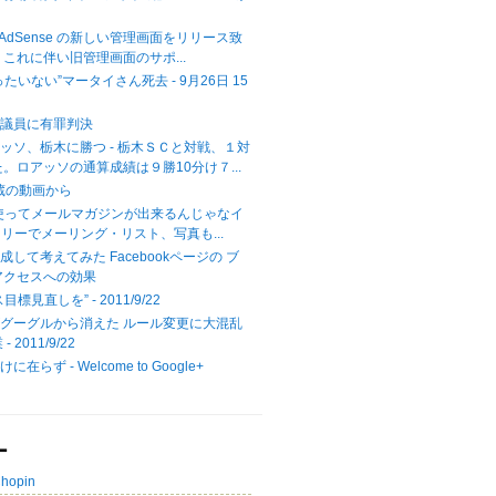
では AdSense の新しい管理画面をリリース致
これに伴い旧管理画面のサポ...
たいない”マータイさん死去 - 9月26日 15
川議員に有罪判決
ッソ、栃木に勝つ - 栃木ＳＣと対戦、１対
。ロアッソの通算成績は９勝10分け７...
ォト蔵の動画から
＋を使ってメールマガジンが出来るんじゃなイ
 フリーでメーリング・リスト、写真も...
5 達成して考えてみた Facebookページの ブ
アクセスへの効果
標見直しを” - 2011/9/22
グーグルから消えた ルール変更に大混乱
 2011/9/22
在らず - Welcome to Google+
ー
Chopin