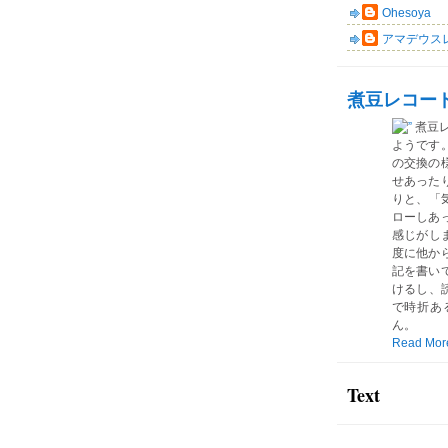
Ohesoya
アマデウス
煮豆レコー
煮豆
ようです
の交換の
せあった
りと、「気
ローしあ
感じがしま
度に他か
記を書い
けるし、読
で時折あ
ん。
Read Mor
Text