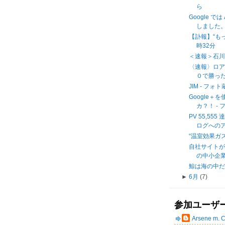
ら
Google 
しました。
【訃報】“もっ
時32分
＜速報＞石
〈速報〉ロア
０で勝った
JIM - フ
Google
カ？！ -
PV 55,55
ログへの
“温室効果ガス目
自社サイトが
の中小企業 -
鯨は海の中だけに
►
6月
(7)
参加ユーザ
Arsene m. 