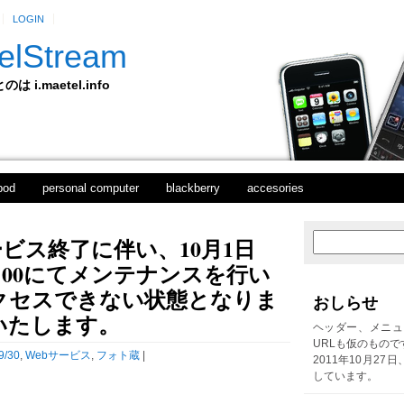
LOGIN
elStream
 i.maetel.info
pod
personal computer
blackberry
accesories
ビス終了に伴い、10月1日
次
ホ
の
ー
前6:00にてメンテナンスを行い
投
ム
稿
クセスできない状態となりま
おしらせ
前
いたします。
の
ヘッダー、メニュ
投
URLも仮のもので
稿
9/30
,
Webサービス
,
フォト蔵
|
2011年10月27
しています。