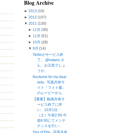
Blog Archive
►
2013
(10)
►
2012
(107)
▼
2011
(130)
►
12月
(30)
►
11月
(51)
►
10月
(28)
▼
9月
(14)
Twitxrがサービス終
了。 @hatano さ
ん、お元気でしょ
うか。
Nocturne for my dear
lady - 写真共有サ
イト「フォト蔵」
のムービーから
【重要】動画共有サ
ービス終了に伴
い、10月1日
（土）午前2:00-午
前6:00にてメンテ
ナンスを行い...
Sea of Fire - 写真共有