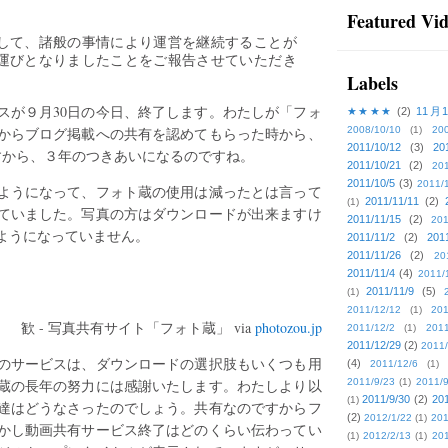
Featured Vi
して、諸般の事情により運営を継続することが
運びとなりましたことをご報告させていただき
Labels
スが９月30日の今日、終了します。わたしが「フォ
★★★★
(2)
11月
からブログ掲載への共有を認めてもらった時から、
2008/10/10
(1)
20
2011/10/12
(3)
20
ですから、３年のつきあいになるのですね。
2011/10/21
(2)
201
2011/10/5
(3)
2011/
ようになって、フォト蔵の使用は減ったとは言って
2011/11/11
(2)
(1)
ていました。写真の方はダウンロードが出来ますけ
2011/11/15
(2)
201
ようになっていません。
2011/11/2
(2)
201
2011/11/26
(2)
20
2011/11/4
(4)
2011/
2011/11/9
(5)
(1)
2011/12/12
(1)
201
歓 - 写真共有サイト「フォト蔵」 via
photozou.jp
2011/12/2
(1)
2011
2011/12/29
(2)
2011/
のサービスは、ダウンロードの選択肢もいくつも用
(4)
2011/12/6
(1)
蔵の長年の努力には感謝いたします。わたしより以
2011/9/23
(1)
2011/9
2011/9/30
(2)
201
(1)
達はどうなさったのでしょう。共有なのですからフ
(2)
2012/1/22
(1)
201
かし動画共有サービス終了はどのくらい伝わってい
(1)
2012/2/13
(1)
201