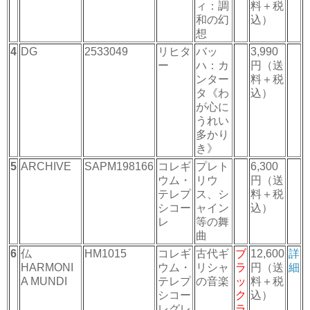
ィ：調
料＋税
和の幻
込）
想
4
DG
2533049
リヒタ
バッ
3,990
ー
ハ：カ
円（送
ンター
料＋税
タ《わ
込）
が心に
うれい
多かり
き》
5
ARCHIVE
SAPM198166
コレギ
プレト
6,300
ウム・
リウ
円（送
テレプ
ス、シ
料＋税
シコー
ャイン
込）
レ
等の舞
曲
6
仏
HM1015
コレギ
古代ギ
ブ
12,600
詳
HARMONI
ウム・
リシャ
ラ
円（送
細
A MUNDI
テレプ
の音楽
ッ
料＋税
シコー
ク
込）
レグレ
ラ