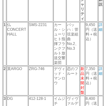
ャ
説
リ
テ
ィ
1
仏
SMS-2231
カー
バッ
9,450
詳
CONCERT
ル・シ
ハ：管
円（送
細
HALL
ューリ
弦楽組
料＋税
ヒト指
曲
込）
揮フラ
No.2、
ンクフ
No.3
ルト放
送交響
楽団
2
英ARGO
ZRG-746
デヴィ
恋のフ
新
7,350
詳
ッド・
ルート
品
円（送
細
マンロ
未
料＋税
ウ
開
込）
封
盤
3
DG
412-128-1
イムジ
ヴィヴ
8,400
チ
ァルデ
円（送