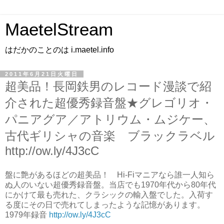
MaetelStream
はだかのことのは i.maetel.info
2011年6月21日火曜日
超美品！長岡鉄男のレコード漫談で紹
介された超優秀録音盤★グレゴリオ・
パニアグア／アトリウム・ムジケー、
古代ギリシャの音楽 ブラックラベル
http://ow.ly/4J3cC
盤に艶があるほどの超美品！ Hi-Fiマニアなら誰一人知ら
ぬ人のいない超優秀録音盤。当店でも1970年代から80年代
にかけて最も売れた、クラシックの輸入盤でした。入荷す
る度にその日で売れてしまったような記憶があります。
1979年録音
http://ow.ly/4J3cC