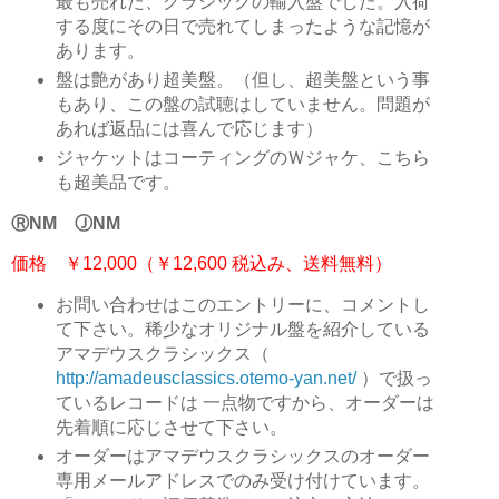
最も売れた、クラシックの輸入盤でした。入荷
する度にその日で売れてしまったような記憶が
あります。
盤は艶があり超美盤。（但し、超美盤という事
もあり、この盤の試聴はしていません。問題が
あれば返品には喜んで応じます）
ジャケットはコーティングのＷジャケ、こちら
も超美品です。
ⓇNM ⒿNM
価格 ￥12,000（￥12,600 税込み、送料無料）
お問い合わせはこのエントリーに、コメントし
て下さい。稀少なオリジナル盤を紹介している
アマデウスクラシックス（
http://amadeusclassics.otemo-yan.net/
）で扱っ
ているレコードは 一点物ですから、オーダーは
先着順に応じさせて下さい。
オーダーはアマデウスクラシックスのオーダー
専用メールアドレスでのみ受け付けています。