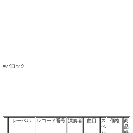
■バロック
レーベル
レコード番号
演奏者
曲目
ス
価格
商
ペ
品
シ
解