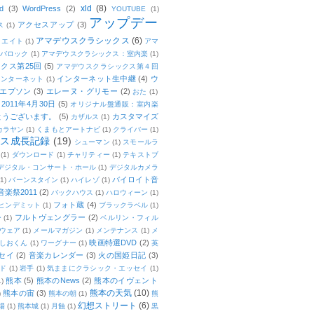
xld
(8)
d
(3)
WordPress
(2)
YOUTUBE
(1)
アップデー
アクセスアップ
(3)
ス
(1)
アマデウスクラシックス
(6)
リエイト
(1)
アマ
：バロック
(1)
アマデウスクラシックス：室内楽
(1)
クス第25回
(5)
アマデウスクラシックス第４回
インターネット生中継
(4)
ウ
インターネット
(1)
エプソン
(3)
エレーヌ・グリモー
(2)
おた
(1)
011年4月30日
(5)
オリジナル盤通販：室内楽
とうございます。
(5)
カスタマイズ
カザルス
(1)
カラヤン
(1)
くまもとアートナビ
(1)
クライバー
(1)
ムス成長記録
(19)
シューマン
(1)
スモールラ
(1)
ダウンロード
(1)
チャリティー
(1)
テキストブ
デジタル・コンサート・ホール
(1)
デジタルカメラ
バイロイト音
(1)
バーンスタイン
(1)
ハイレゾ
(1)
楽祭2011
(2)
バックハウス
(1)
ハロウィーン
(1)
フォト蔵
(4)
ヒンデミット
(1)
ブラックラベル
(1)
フルトヴェングラー
(2)
ー
(1)
ベルリン・フィル
ウェア
(1)
メールマガジン
(1)
メンテナンス
(1)
メ
映画特選DVD
(2)
しおくん
(1)
ワーグナー
(1)
英
セイ
(2)
音楽カレンダー
(3)
火の国姫日記
(3)
ド
(1)
岩手
(1)
気ままにクラシック・エッセイ
(1)
熊本
(5)
熊本のNews
(2)
熊本のイヴェント
1)
熊本の天気
(10)
熊本の宙
(3)
)
熊本の朝
(1)
熊
幻想ストリート
(6)
場
(1)
熊本城
(1)
月蝕
(1)
黒