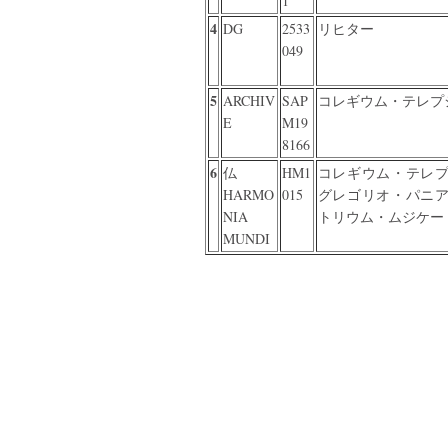
1
4
DG
2533
リヒター
049
5
ARCHIV
SAP
コレギウム・テレプ
E
M19
8166
6
仏
HM1
コレギウム・テレ
HARMO
015
グレゴリオ・パニ
NIA
トリウム・ムジケー
MUNDI