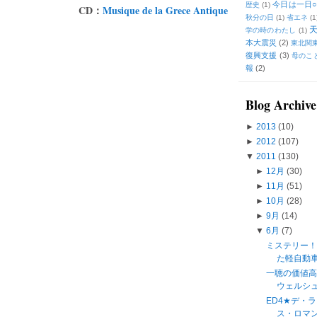
今日は一日○
歴史
(1)
CD：
Musique de la Grece Antique
秋分の日
(1)
省エネ
(1
学の時のわたし
(1)
本大震災
(2)
東北関
復興支援
(3)
母のこ
報
(2)
Blog Archive
►
2013
(10)
►
2012
(107)
▼
2011
(130)
►
12月
(30)
►
11月
(51)
►
10月
(28)
►
9月
(14)
▼
6月
(7)
ミステリー
た軽自動
一聴の価値
ウェルシュ 
ED4★デ・
ス・ロマン