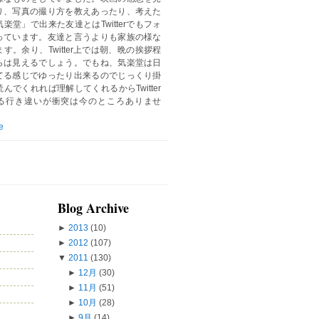
り、写真の撮り方を教えあったり、考えた
楽堂」で出来た友達とはTwitterでもフォ
っています。友達と言うよりも家族の様な
す。余り、Twitter上では朝、晩の挨拶程
らは見えるでしょう。でもね、気楽堂は日
てる感じでゆったり出来るのでじっくり掛
んでくれれば理解してくれるからTwitter
る行き違いが衝突は今のところありませ
e
Blog Archive
►
2013
(10)
►
2012
(107)
▼
2011
(130)
►
12月
(30)
►
11月
(51)
►
10月
(28)
►
9月
(14)