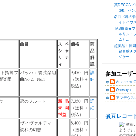
英DECCAプ
(pf)、
名曲《鳥の
イトハウスの
TAS推薦★
ルリン・
ム》...
曲目
スペ
価格
商
超美品！長
シャ
品
録音盤★
リテ
解
ジケー...
ィ
説
ヒト指揮フ
バッハ：管弦楽組
9,450円
詳
参加ユーザ
響楽団
曲No.2、No.3
（送料＋
細
Arsene m. 
税込）
Ohesoya
アマデウス
ウ
恋のフルート
新品
7,350円
詳
未開
（送料＋
細
封盤
税込）
煮豆レコー
ヴィヴァルディ：
8,400円
煮豆
調和の幻想
（送料＋
ようです
の交換の