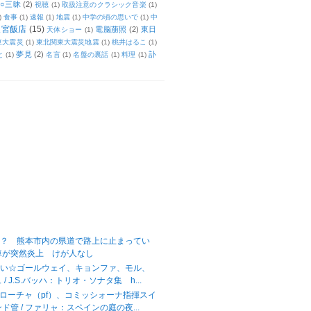
○三昧
(2)
視聴
(1)
取扱注意のクラシック音楽
(1)
)
食事
(1)
速報
(1)
地震
(1)
中学の頃の思いで
(1)
中
天宮飯店
(15)
電脳萠照
(2)
東日
天体ショー
(1)
東大震災
(1)
東北関東大震災地震
(1)
桃井はるこ
(1)
夢見
(2)
訃
と
(1)
名言
(1)
名盤の裏話
(1)
料理
(1)
！？ 熊本市内の県道で路上に止まってい
車が突然炎上 けが人なし
高い☆ゴールウェイ、キョンファ、モル、
/ J.S.バッハ：トリオ・ソナタ集 h...
ラローチャ（pf）、コミッシォーナ指揮スイ
ド管 / ファリャ：スペインの庭の夜...