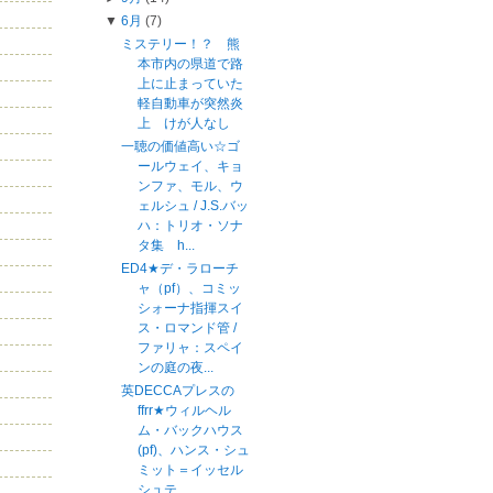
▼
6月
(7)
ミステリー！？ 熊
本市内の県道で路
上に止まっていた
軽自動車が突然炎
上 けが人なし
一聴の価値高い☆ゴ
ールウェイ、キョ
ンファ、モル、ウ
ェルシュ / J.S.バッ
ハ：トリオ・ソナ
タ集 h...
ED4★デ・ラローチ
ャ（pf）、コミッ
シォーナ指揮スイ
ス・ロマンド管 /
ファリャ：スペイ
ンの庭の夜...
英DECCAプレスの
ffrr★ウィルヘル
ム・バックハウス
(pf)、ハンス・シュ
ミット＝イッセル
シュテ...