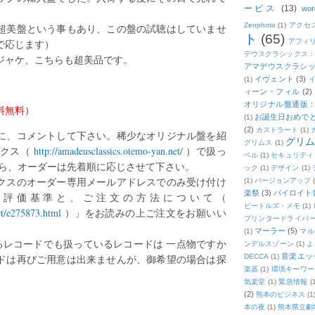
ービス
(13)
wor
。
Zenphoto
(1)
アクセ
超美盤という事もあり、この盤の試聴はしていませ
ト
(65)
で応じます）
アフィ
デウスクラシックス
ジャケ、こちらも超美品です。
アマデウスクラシッ
イヴェント
(3)
(1)
ィーン・フィル
(2)
オリジナル盤通販：2
送料無料）
お誕生日おめで
(1)
(2)
カストラート
(1)
に、コメントして下さい。稀少なオリジナル盤を紹
グリ
グリムス
(1)
ックス（
http://amadeusclassics.otemo-yan.net/
）で扱っ
ベル
(1)
セキュリティ
から、オーダーは先着順に応じさせて下さい。
ック
(1)
デザイン
(1)
クスのオーダー専用メールアドレスでのみ受け付け
(1)
バージョンアップ
楽祭
(3)
バイロイト音
の評価基準と、ご注文の方法について（
ビートルズ・メモ
(1)
et/e275873.html
）」をお読みの上ご注文をお願いい
プリンタードライバ
マーラー
(5)
(1)
マル
いるレコードでも扱っているレコードは 一点物ですか
ンデルスゾーン
(1)
よ
音楽エッ
ドは再びご用意は出来ませんが、御希望の場合は探
DECCA
(1)
楽器
(1)
環境キーワー
気楽堂
(1)
緊急情報
(
(2)
熊本のビジネス
(1
本の夜
(1)
熊本県立劇