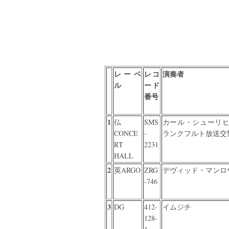
レーベ
レコ
演奏者
ル
ード
番号
1
仏
SMS
カール・シューリ
CONCE
-
ランクフルト放送交
RT
2231
HALL
2
英ARGO
ZRG
デヴィッド・マンロ
-746
3
DG
412-
イムジチ
128-