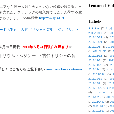
Featured Vi
iマニアなら誰一人知らぬ人のいない超優秀録音盤。当
て最も売れた、クラシックの輸入盤でした。入荷する度
あります。1979年録音
http://ow.ly/4J3cC
Labels
★★★★
(2)
11月
2008/10/10
(1)
20
2011/10/12
(3)
20
2011/10/21
(2)
201
４月30日掲載
2011年６月21日現在在庫有り
☆
2011/10/5
(3)
2011/
2011/11/11
(2)
(1)
リウム・ムジケー / 古代ギリシャの音
2011/11/15
(2)
201
2011/11/2
(2)
201
2011/11/26
(2)
20
詳しくはこちらをご覧下さい
amadeusclassics.otemo-
2011/11/4
(4)
2011/
2011/11/9
(5)
(1)
2011/12/12
(1)
201
2011/12/2
(1)
2011
2011/12/29
(2)
2011/
(4)
2011/12/6
(1)
2011/9/23
(1)
2011/9
2011/9/30
(2)
201
(1)
(2)
2012/1/22
(1)
201
(1)
2012/2/13
(1)
201