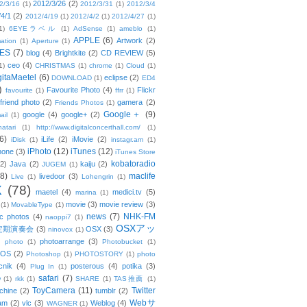
2012/3/26
(2)
2/3/16
(1)
2012/3/31
(1)
2012/3/4
/4/1
(2)
2012/4/19
(1)
2012/4/2
(1)
2012/4/27
(1)
1)
6EYEラベル
(1)
AdSense
(1)
ameblo
(1)
APPLE
(6)
Artwork
(2)
ation
(1)
Aperture
(1)
ES
(7)
blog
(4)
Brightkite
(2)
CD REVIEW
(5)
ceo
(4)
1)
CHRISTMAS
(1)
chrome
(1)
Cloud
(1)
gitaMaetel
(6)
eclipse
(2)
DOWNLOAD
(1)
ED4
)
Favourite Photo
(4)
Flickr
favourite
(1)
ffrr
(1)
friend photo
(2)
gamera
(2)
Friends Photos
(1)
Google＋
(9)
google
(4)
google+
(2)
ail
(1)
atari
(1)
http://www.digitalconcerthall.com/
(1)
6)
iLife
(2)
iMovie
(2)
iDisk
(1)
instagr.am
(1)
iPhoto
(12)
iTunes
(12)
hone
(3)
iTunes Store
kobatoradio
(2)
Java
(2)
kaiju
(2)
JUGEM
(1)
(8)
maclife
livedoor
(3)
Live
(1)
Lohengrin
(1)
X
(78)
maetel
(4)
medici.tv
(5)
marina
(1)
movie
(3)
movie review
(3)
(1)
MovableType
(1)
news
(7)
NHK-FM
c photos
(4)
naoppi7
(1)
OSXアッ
定期演奏会
(3)
OSX
(3)
ninovox
(1)
photoarrange
(3)
photo
(1)
Photobucket
(1)
OS
(2)
Photoshop
(1)
PHOTOSTORY
(1)
photo
cnik
(4)
posterous
(4)
potika
(3)
Plug In
(1)
safari
(7)
w
(1)
rkk
(1)
SHARE
(1)
TAS推薦
(1)
ToyCamera
(11)
Twitter
chine
(2)
tumblr
(2)
Webサ
am
(2)
vlc
(3)
Weblog
(4)
WAGNER
(1)