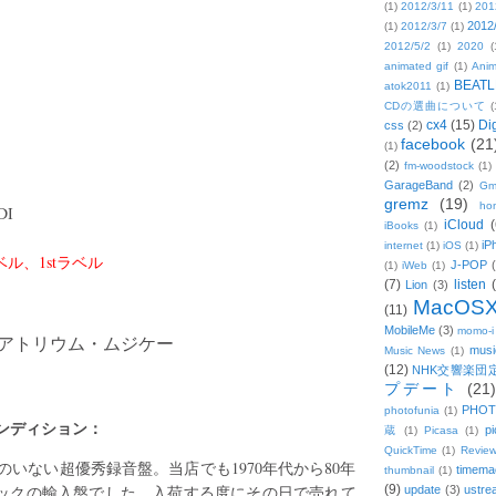
(1)
2012/3/11
(1)
201
2012
(1)
2012/3/7
(1)
2012/5/2
(1)
2020
(
animated gif
(1)
Anim
BEATL
atok2011
(1)
CDの選曲について
(
cx4
(15)
Di
css
(2)
facebook
(21
(1)
(2)
fm-woodstock
(1)
GarageBand
(2)
Gm
gremz
(19)
hon
DI
iCloud
(
iBooks
(1)
iP
internet
(1)
iOS
(1)
ル、1stラベル
J-POP
(1)
iWeb
(1)
(7)
listen
Lion
(3)
MacOS
(11)
MobileMe
(3)
momo-i
アトリウム・ムジケー
musi
Music News
(1)
(12)
NHK交響楽団
プデート
(21)
PHOT
photofunia
(1)
ンディション：
pi
蔵
(1)
Picasa
(1)
QuickTime
(1)
Revie
人のいない超優秀録音盤。当店でも1970年代から80年
timema
thumbnail
(1)
ックの輸入盤でした。入荷する度にその日で売れて
(9)
update
(3)
ustre