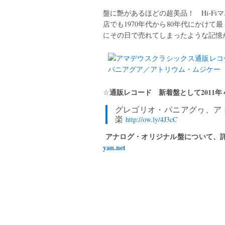
盤に艶があるほどの超美品！ Hi-F
店でも1970年代から80年代にかけ
にその日で売れてしまったような記憶が
通販レコード 新着盤として2011年
☆
グレゴリオ・パニアグヮ、アト
楽
http://ow.ly/4J3cC
アナログ・オリジナル盤について、
yan.net