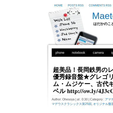
HOME
POSTS RSS
COMMENTS RSS
Maet
はだかのことのは
phone
notebook
camera
i
超美品！長岡鉄男の
優秀録音盤★グレゴ
ム・ムジケー、古代
ベル http://ow.ly/4J3c
Author:
Ohesoya
| at : 0:30 |
Category :
アマ
マデウスクラシックス第25回
,
オリジナル盤通