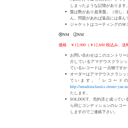
しまったような記憶があります
盤は艶があり超美盤。（但し、
ん。問題があれば返品には喜ん
ジャケットはコーティングのＷ
ⓇNM ⒿNM
価格 ￥12,000（￥12,600 税込み、
お問い合わせはこのエントリー
介しているアマデウスクラシ
ているレコードは 一点物です
オーダーはアマデウスクラシッ
ています。「レコード
http://amadeusclassics.otemo-yan.n
たします。
SOLDOUT、売約済と成って
ら同じコンディションのレコー
しますのでご連絡下さい。