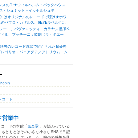
レスのffrr★ウィルヘルム・バックハウス
ハンス・シュミット＝イッセルシュテ...
歌》はオリジナルのレコードで聴け★ホワ
パブロ・カザルス、6EYEラベル htt...
フレーニ、パヴァロッティ、カラヤン指揮ベ
フィル、プッチーニ：歌劇《ラ・ボエー
岡鉄男のレコード漫談で紹介された超優秀
グレゴリオ・パニアグア／アトリウム・ム
ー
Chopin
レコード
ド営業中
レコードの本館「
気楽堂
」が賑わっている
。もともとはその小さな小さなSNSで日記
様なものをしていました。映画の感想を見