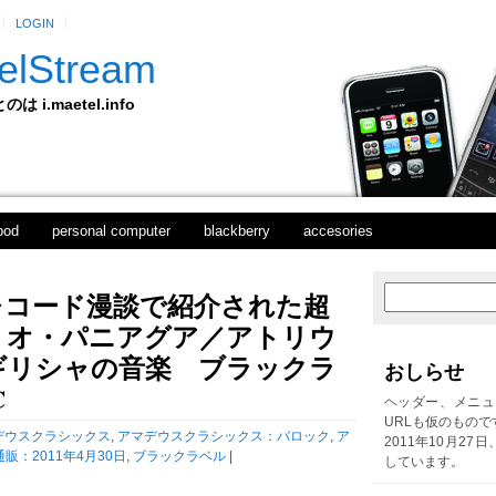
LOGIN
elStream
 i.maetel.info
pod
personal computer
blackberry
accesories
レコード漫談で紹介された超
次
ホ
の
ー
リオ・パニアグア／アトリウ
投
ム
稿
ギリシャの音楽 ブラックラ
おしらせ
C
ヘッダー、メニュ
URLも仮のもので
デウスクラシックス
,
アマデウスクラシックス：バロック
,
ア
2011年10月27
販：2011年4月30日
,
ブラックラベル
|
しています。