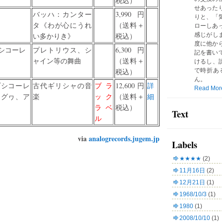
税込）
せあった
バッハ：カンター
3,990円
りと、「気
タ《わが心にうれ
（送料＋
ローしあ
い多かりき》
税込）
感じがしま
度に他か
シコーレ
プレトリウス、シ
6,300円
記を書い
ャイン等の舞曲
（送料＋
けるし、読
税込）
で時折あ
ん。
プシコーレ
古代ギリシャの音
ブラ
12,600円
詳
Read Mor
アグヮ、ア
楽
ック
（送料＋
細
ラベ
税込）
Text
ル
via
analogrecords.jugem.jp
Labels
★★★★
(2)
11月16日
(2)
12月21日
(1)
1968/10/3
(1)
1980
(1)
2008/10/10
(1)