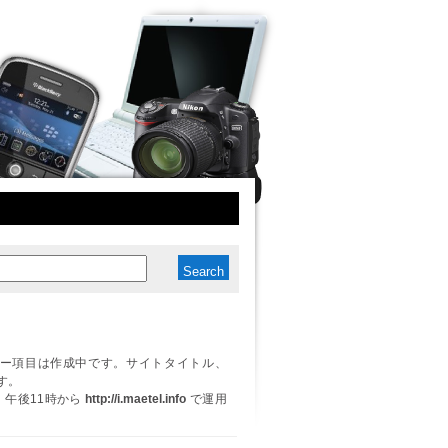
ー項目は作成中です。サイトタイトル、
す。
日、午後11時から
http://i.maetel.info
で運用