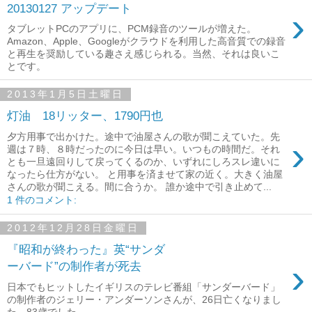
20130127 アップデート
›
タブレットPCのアプリに、PCM録音のツールが増えた。
Amazon、Apple、Googleがクラウドを利用した高音質での録音
と再生を奨励している趣さえ感じられる。当然、それは良いこ
とです。
2013年1月5日土曜日
灯油 18リッター、1790円也
夕方用事で出かけた。途中で油屋さんの歌が聞こえていた。先
›
週は７時、８時だったのに今日は早い。いつもの時間だ。それ
とも一旦遠回りして戻ってくるのか、いずれにしろスレ違いに
なったら仕方がない。 と用事を済ませて家の近く。大きく油屋
さんの歌が聞こえる。間に合うか。 誰か途中で引き止めて...
1 件のコメント:
2012年12月28日金曜日
『昭和が終わった』英“サンダ
›
ーバード”の制作者が死去
日本でもヒットしたイギリスのテレビ番組「サンダーバード」
の制作者のジェリー・アンダーソンさんが、26日亡くなりまし
た。83歳でした。