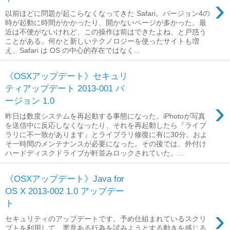
›
以前ほどに問題が起こらなくなってきた Safari。バージョン4の
時が起動に時間がかかったり、開かないページが多かった。最
近は不便がないけれど、この操作は前はできたよね、と戸惑う
ことがある。何かと新しいテクノロジーを使ったサイトも増
え、Safari は OS の中心的存在ではなく...
《OSXアップデート》セキュリ
ティアップデート 2013-001 バ
ージョン 1.0
›
昨日は数度システムを再起動する事態になった。iPhotoが写真
を送信中に反応しなくなったり、それを再起動したら『ライブ
ラリに不一致があります』とライブラリ修復に有に30分。およ
そ一時間のメンテナンスが必要になった。その後では、外付け
ハードディスクドライブが軒並みロックされていた。...
《OSXアップデート》Java for
OS X 2013-002 1.0 アップデー
ト
›
セキュリティのアップデートです。予め仕組まれているスクリ
プトを利用して、悪意ある行為を試みようとする動きを感じる