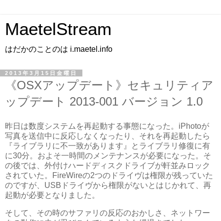
MaetelStream
はだかのことのは i.maetel.info
2013年3月15日金曜日
《OSXアップデート》セキュリティア
ップデート 2013-001 バージョン 1.0
昨日は数度システムを再起動する事態になった。iPhotoが
写真を送信中に反応しなくなったり、それを再起動したら
『ライブラリに不一致があります』とライブラリ修復に有
に30分。およそ一時間のメンテナンスが必要になった。そ
の後では、外付けハードディスクドライブが軒並みロック
されていた。FireWireの2つのドライヴは権限が残っていた
のですが、USBドライヴから権限がないとはじかれて、再
起動が必要となりました。
そして、その時のサファリの反応のおかしさ、ネットワー