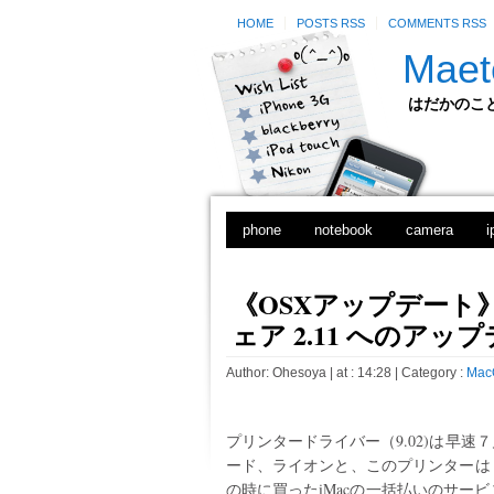
HOME
POSTS RSS
COMMENTS RSS
Maet
はだかのことのは
phone
notebook
camera
i
《OSXアップデート
ェア 2.11 へのアッ
Author:
Ohesoya
| at : 14:28 |
Category :
Mac
プリンタードライバー（9.02)は早
ード、ライオンと、このプリンターは
の時に買ったiMacの一括払いのサー