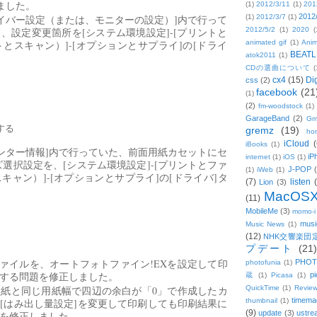
応しました。
(1)
2012/3/11
(1)
201
2012
ity 4の[ドライバー設定（または、モニターの設定）]内で行って
(1)
2012/3/7
(1)
、設定変更箇所を[システム環境設定]-[プリントと
2012/5/2
(1)
2020
(
とスキャン）]-[オプションとサプライ]の[ドライ
animated gif
(1)
Anim
BEATL
atok2011
(1)
CDの選曲について
(
cx4
(15)
Di
css
(2)
facebook
(21
(1)
(2)
fm-woodstock
(1)
GarageBand
(2)
Gm
する
gremz
(19)
hon
iCloud
(
iBooks
(1)
ity 4の[プリンター情報]内で行っていた、前面用紙カセットにセ
iP
internet
(1)
iOS
(1)
選択設定を、[システム環境設定]-[プリントとファ
J-POP
(1)
iWeb
(1)
ャン）]-[オプションとサプライ]の[ドライバ]タ
(7)
listen
Lion
(3)
MacOS
(11)
MobileMe
(3)
momo-i
musi
Music News
(1)
(12)
NHK交響楽団
プデート
(21)
ファイルを、オートフォトファイン!EXを設定して印
PHOT
photofunia
(1)
する問題を修正しました。
pi
蔵
(1)
Picasa
(1)
紙と同じ用紙幅で四辺の余白が「0」で作成したカ
QuickTime
(1)
Revie
timema
[はみ出し量設定]を変更して印刷しても印刷結果に
thumbnail
(1)
(9)
update
(3)
ustre
を修正しました。