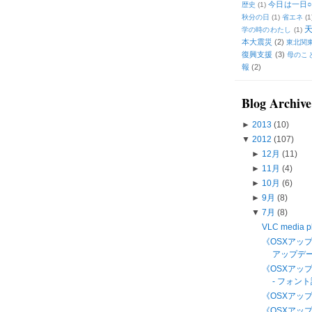
今日は一日○
歴史
(1)
秋分の日
(1)
省エネ
(1
学の時のわたし
(1)
本大震災
(2)
東北関
復興支援
(3)
母のこ
報
(2)
Blog Archive
►
2013
(10)
▼
2012
(107)
►
12月
(11)
►
11月
(4)
►
10月
(6)
►
9月
(8)
▼
7月
(8)
VLC media
《OSXアップ
アップデート
《OSXアップ
- フォン
《OSXアップデ
《OSXアップデ