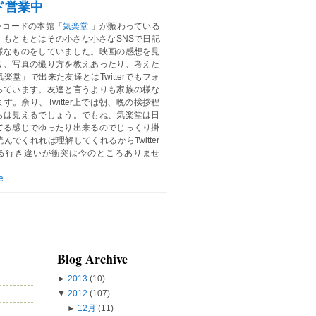
ド営業中
レコードの本館「
気楽堂
」が賑わっている
。もともとはその小さな小さなSNSで日記
様なものをしていました。映画の感想を見
り、写真の撮り方を教えあったり、考えた
楽堂」で出来た友達とはTwitterでもフォ
っています。友達と言うよりも家族の様な
す。余り、Twitter上では朝、晩の挨拶程
らは見えるでしょう。でもね、気楽堂は日
てる感じでゆったり出来るのでじっくり掛
んでくれれば理解してくれるからTwitter
る行き違いが衝突は今のところありませ
e
Blog Archive
►
2013
(10)
▼
2012
(107)
►
12月
(11)