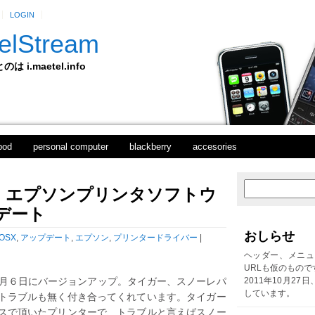
LOGIN
elStream
 i.maetel.info
pod
personal computer
blackberry
accesories
》エプソンプリンタソフトウ
次
ホ
の
ー
プデート
投
ム
稿
おしらせ
OSX
,
アップデート
,
エプソン
,
プリンタードライバー
|
前
の
ヘッダー、メニュ
投
URLも仮のもので
稿
速７月６日にバージョンアップ。タイガー、スノーレパ
2011年10月27
しています。
トラブルも無く付き合ってくれています。タイガー
ビスで頂いたプリンターで、トラブルと言えばスノー