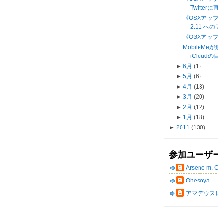
Twitter
《OSXアッ
2.11 
《OSXアップ
MobileMe
iCloud
►
6月
(1)
►
5月
(6)
►
4月
(13)
►
3月
(20)
►
2月
(12)
►
1月
(18)
►
2011
(130)
参加ユーザ
Arsene m. 
Ohesoya
アマデウス