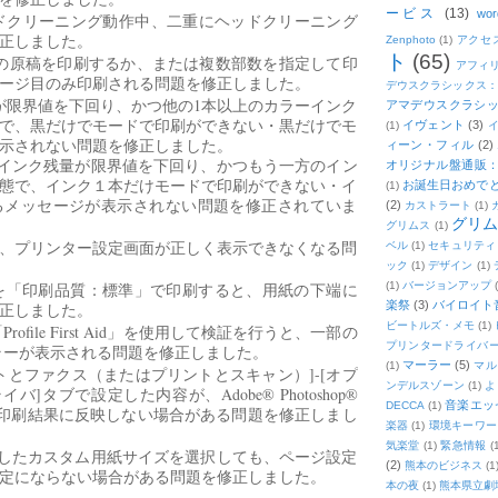
ービス
(13)
wor
ヘッドクリーニング動作中、二重にヘッドクリーニング
正しました。
Zenphoto
(1)
アクセ
ト
(65)
の原稿を印刷するか、または複数部数を指定して印
アフィ
ページ目のみ印刷される問題を修正しました。
デウスクラシックス
が限界値を下回り、かつ他の1本以上のカラーインク
アマデウスクラシッ
で、黒だけでモードで印刷ができない・黒だけでモ
イヴェント
(3)
(1)
示されない問題を修正しました。
ィーン・フィル
(2)
方のインク残量が限界値を下回り、かつもう一方のイン
オリジナル盤通販：2
態で、インク１本だけモードで印刷ができない・イ
お誕生日おめで
(1)
るメッセージが表示されない問題を修正されていま
(2)
カストラート
(1)
グリ
グリムス
(1)
2004/2008で、プリンター設定画面が正しく表示できなくなる問
ベル
(1)
セキュリティ
ック
(1)
デザイン
(1)
紙を「印刷品質：標準」で印刷すると、用紙の下端に
(1)
バージョンアップ
楽祭
(3)
バイロイト音
正しました。
ビートルズ・メモ
(1)
Profile First Aid」を使用して検証を行うと、一部の
プリンタードライバ
でエラーが表示される問題を修正しました。
マーラー
(5)
(1)
マル
ントとファクス（またはプリントとスキャン）]-[オプ
ンデルスゾーン
(1)
よ
]タブで設定した内容が、Adobe® Photoshop®
音楽エッ
DECCA
(1)
や印刷結果に反映しない場合がある問題を修正しまし
楽器
(1)
環境キーワー
気楽堂
(1)
緊急情報
(
成/保存したカスタム用紙サイズを選択しても、ページ設定
(2)
熊本のビジネス
(1
定にならない場合がある問題を修正しました。
本の夜
(1)
熊本県立劇