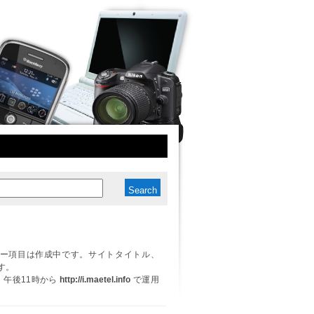
ー項目は作成中です。サイトタイトル、
す。
日、午後11時から
http://i.maetel.info
で運用