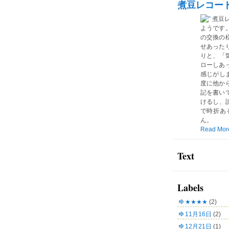
煮豆レコー
煮豆
ようです
の交換の
せあった
りと、「気
ローしあ
感じがしま
度に他か
記を書い
けるし、読
で時折あ
ん。
Read Mor
Text
Labels
★★★★
(2)
11月16日
(2)
12月21日
(1)