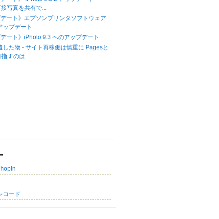
に直接写真を共有で...
プデート》エプソンプリンタソフトウェア
へのアップデート
デート》iPhoto 9.3 へのアップデート
が遺した物 - サイト再稼働は慎重に Pagesと
の目指すのは
ー
Chopin
レコード