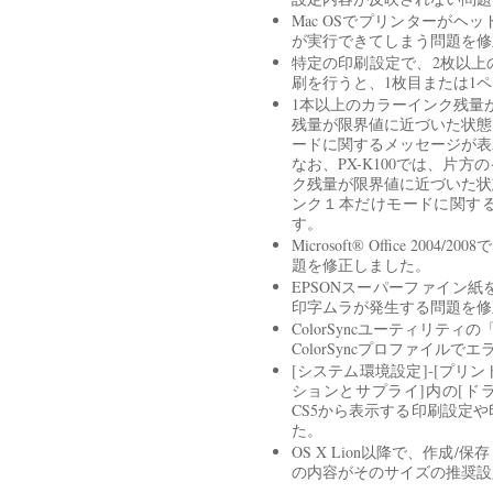
Mac OSでプリンターが
が実行できてしまう問題を修
特定の印刷設定で、2枚以上
刷を行うと、1枚目または1
1本以上のカラーインク残量
残量が限界値に近づいた状態
ードに関するメッセージが表
なお、PX-K100では、片
ク残量が限界値に近づいた状
ンク１本だけモードに関す
す。
Microsoft® Office 
題を修正しました。
EPSONスーパーファイン
印字ムラが発生する問題を修
ColorSyncユーティリティの「
ColorSyncプロファイル
[システム環境設定]-[プリ
ションとサプライ]内の[ドライバ
CS5から表示する印刷設定
た。
OS X Lion以降で、作
の内容がそのサイズの推奨設