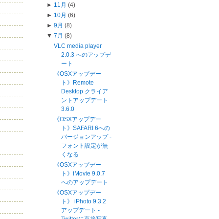
►
11月
(4)
►
10月
(6)
►
9月
(8)
▼
7月
(8)
VLC media player
2.0.3 へのアップデ
ート
《OSXアップデー
ト》Remote
Desktop クライア
ントアップデート
3.6.0
《OSXアップデー
ト》SAFARI 6への
バージョンアップ -
フォント設定が無
くなる
《OSXアップデー
ト》iMovie 9.0.7
へのアップデート
《OSXアップデー
ト》 iPhoto 9.3.2
アップデート -