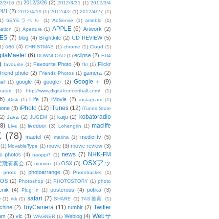
2012/3/26
(2)
2/3/16
(1)
2012/3/31
(1)
2012/3/4
/4/1
(2)
2012/4/19
(1)
2012/4/2
(1)
2012/4/27
(1)
1)
6EYEラベル
(1)
AdSense
(1)
ameblo
(1)
APPLE
(6)
Artwork
(2)
ation
(1)
Aperture
(1)
ES
(7)
blog
(4)
Brightkite
(2)
CD REVIEW
(5)
ceo
(4)
1)
CHRISTMAS
(1)
chrome
(1)
Cloud
(1)
gitaMaetel
(6)
eclipse
(2)
DOWNLOAD
(1)
ED4
)
Favourite Photo
(4)
Flickr
favourite
(1)
ffrr
(1)
friend photo
(2)
gamera
(2)
Friends Photos
(1)
Google＋
(9)
google
(4)
google+
(2)
ail
(1)
atari
(1)
http://www.digitalconcerthall.com/
(1)
6)
iLife
(2)
iMovie
(2)
iDisk
(1)
instagr.am
(1)
iPhoto
(12)
iTunes
(12)
hone
(3)
iTunes Store
kobatoradio
(2)
Java
(2)
kaiju
(2)
JUGEM
(1)
(8)
maclife
livedoor
(3)
Live
(1)
Lohengrin
(1)
X
(78)
maetel
(4)
medici.tv
(5)
marina
(1)
movie
(3)
movie review
(3)
(1)
MovableType
(1)
news
(7)
NHK-FM
c photos
(4)
naoppi7
(1)
OSXアッ
定期演奏会
(3)
OSX
(3)
ninovox
(1)
photoarrange
(3)
photo
(1)
Photobucket
(1)
OS
(2)
Photoshop
(1)
PHOTOSTORY
(1)
photo
cnik
(4)
posterous
(4)
potika
(3)
Plug In
(1)
safari
(7)
w
(1)
rkk
(1)
SHARE
(1)
TAS推薦
(1)
ToyCamera
(11)
Twitter
chine
(2)
tumblr
(2)
Webサ
am
(2)
vlc
(3)
Weblog
(4)
WAGNER
(1)