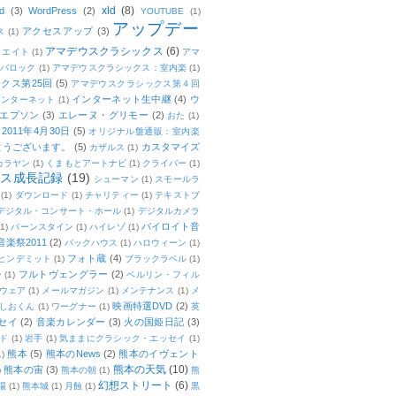
xld
(8)
d
(3)
WordPress
(2)
YOUTUBE
(1)
アップデー
アクセスアップ
(3)
ス
(1)
アマデウスクラシックス
(6)
リエイト
(1)
アマ
：バロック
(1)
アマデウスクラシックス：室内楽
(1)
クス第25回
(5)
アマデウスクラシックス第４回
インターネット生中継
(4)
ウ
インターネット
(1)
エプソン
(3)
エレーヌ・グリモー
(2)
おた
(1)
011年4月30日
(5)
オリジナル盤通販：室内楽
とうございます。
(5)
カスタマイズ
カザルス
(1)
カラヤン
(1)
くまもとアートナビ
(1)
クライバー
(1)
ムス成長記録
(19)
シューマン
(1)
スモールラ
(1)
ダウンロード
(1)
チャリティー
(1)
テキストブ
デジタル・コンサート・ホール
(1)
デジタルカメラ
バイロイト音
(1)
バーンスタイン
(1)
ハイレゾ
(1)
楽祭2011
(2)
バックハウス
(1)
ハロウィーン
(1)
フォト蔵
(4)
ヒンデミット
(1)
ブラックラベル
(1)
フルトヴェングラー
(2)
ー
(1)
ベルリン・フィル
ウェア
(1)
メールマガジン
(1)
メンテナンス
(1)
メ
映画特選DVD
(2)
しおくん
(1)
ワーグナー
(1)
英
セイ
(2)
音楽カレンダー
(3)
火の国姫日記
(3)
ド
(1)
岩手
(1)
気ままにクラシック・エッセイ
(1)
熊本
(5)
熊本のNews
(2)
熊本のイヴェント
1)
熊本の天気
(10)
熊本の宙
(3)
)
熊本の朝
(1)
熊
幻想ストリート
(6)
場
(1)
熊本城
(1)
月蝕
(1)
黒