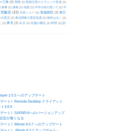
○三昧
(2)
視聴
(1)
取扱注意のクラシック音楽
(1)
)
食事
(1)
速報
(1)
地震
(1)
中学の頃の思いで
(1)
中
天宮飯店
(15)
電脳萠照
(2)
東日
天体ショー
(1)
東大震災
(1)
東北関東大震災地震
(1)
桃井はるこ
(1)
夢見
(2)
訃
と
(1)
名言
(1)
名盤の裏話
(1)
料理
(1)
 player 2.0.3 へのアップデート
デート》Remote Desktop クライアント
3.6.0
デート》SAFARI 6へのバージョンアップ
ト設定が無くなる
ート》iMovie 9.0.7 へのアップデート
ート》 iPhoto 9.3.2 アップデート -