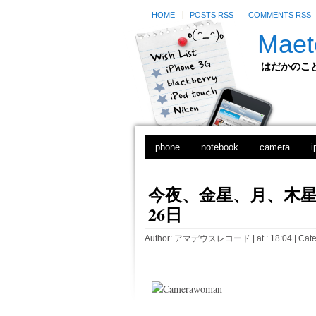
HOME
POSTS RSS
COMMENTS RSS
Maet
はだかのことのは
phone
notebook
camera
i
今夜、金星、月、木星が
26日
Author:
アマデウスレコード
| at : 18:04 |
Cate