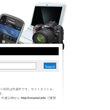
ー項目は作成中です。サイトタイトル、
す。
日、午後11時から
http://i.maetel.info
で運用