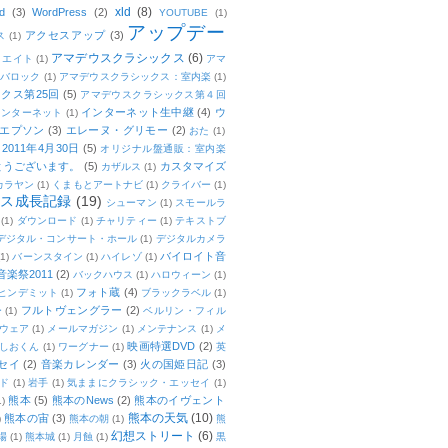
xld
(8)
d
(3)
WordPress
(2)
YOUTUBE
(1)
アップデー
アクセスアップ
(3)
ス
(1)
アマデウスクラシックス
(6)
リエイト
(1)
アマ
：バロック
(1)
アマデウスクラシックス：室内楽
(1)
クス第25回
(5)
アマデウスクラシックス第４回
インターネット生中継
(4)
ウ
インターネット
(1)
エプソン
(3)
エレーヌ・グリモー
(2)
おた
(1)
011年4月30日
(5)
オリジナル盤通販：室内楽
とうございます。
(5)
カスタマイズ
カザルス
(1)
カラヤン
(1)
くまもとアートナビ
(1)
クライバー
(1)
ムス成長記録
(19)
シューマン
(1)
スモールラ
(1)
ダウンロード
(1)
チャリティー
(1)
テキストブ
デジタル・コンサート・ホール
(1)
デジタルカメラ
バイロイト音
(1)
バーンスタイン
(1)
ハイレゾ
(1)
楽祭2011
(2)
バックハウス
(1)
ハロウィーン
(1)
フォト蔵
(4)
ヒンデミット
(1)
ブラックラベル
(1)
フルトヴェングラー
(2)
ー
(1)
ベルリン・フィル
ウェア
(1)
メールマガジン
(1)
メンテナンス
(1)
メ
映画特選DVD
(2)
しおくん
(1)
ワーグナー
(1)
英
セイ
(2)
音楽カレンダー
(3)
火の国姫日記
(3)
ド
(1)
岩手
(1)
気ままにクラシック・エッセイ
(1)
熊本
(5)
熊本のNews
(2)
熊本のイヴェント
1)
熊本の天気
(10)
熊本の宙
(3)
)
熊本の朝
(1)
熊
幻想ストリート
(6)
場
(1)
熊本城
(1)
月蝕
(1)
黒