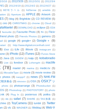
2012/3/26
(2)
2/3/16
(1)
2012/3/31
(1)
2012/3/4
/4/1
(2)
2012/4/19
(1)
2012/4/2
(1)
2012/4/27
(1)
1)
6EYEラベル
(1)
AdSense
(1)
ameblo
(1)
APPLE
(6)
Artwork
(2)
ation
(1)
Aperture
(1)
ES
(7)
blog
(4)
Brightkite
(2)
CD REVIEW
(5)
ceo
(4)
1)
CHRISTMAS
(1)
chrome
(1)
Cloud
(1)
gitaMaetel
(6)
eclipse
(2)
DOWNLOAD
(1)
ED4
)
Favourite Photo
(4)
Flickr
favourite
(1)
ffrr
(1)
friend photo
(2)
gamera
(2)
Friends Photos
(1)
Google＋
(9)
google
(4)
google+
(2)
ail
(1)
atari
(1)
http://www.digitalconcerthall.com/
(1)
6)
iLife
(2)
iMovie
(2)
iDisk
(1)
instagr.am
(1)
iPhoto
(12)
iTunes
(12)
hone
(3)
iTunes Store
kobatoradio
(2)
Java
(2)
kaiju
(2)
JUGEM
(1)
(8)
maclife
livedoor
(3)
Live
(1)
Lohengrin
(1)
X
(78)
maetel
(4)
medici.tv
(5)
marina
(1)
movie
(3)
movie review
(3)
(1)
MovableType
(1)
news
(7)
NHK-FM
c photos
(4)
naoppi7
(1)
OSXアッ
定期演奏会
(3)
OSX
(3)
ninovox
(1)
photoarrange
(3)
photo
(1)
Photobucket
(1)
OS
(2)
Photoshop
(1)
PHOTOSTORY
(1)
photo
cnik
(4)
posterous
(4)
potika
(3)
Plug In
(1)
safari
(7)
w
(1)
rkk
(1)
SHARE
(1)
TAS推薦
(1)
ToyCamera
(11)
Twitter
chine
(2)
tumblr
(2)
Webサ
am
(2)
vlc
(3)
Weblog
(4)
WAGNER
(1)