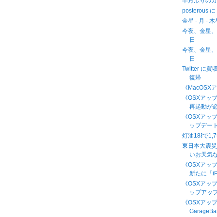
半月ぶりの
posterous
金星 - 月 - 
今夜、金星、月
日
今夜、金星、月
日
Twitter 
復帰
《MacOSX
《OSXアップデ
再起動が
《OSXアッ
ップデート 
灯油18ℓで1
東日本大震
いお天気
《OSXアップデ
新たに「iP
《OSXアッ
ップアップ 
《OSXアッ
GarageB