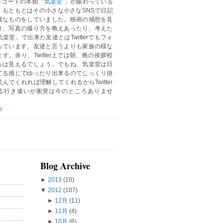
レコードの本館「
気楽堂
」が賑わっている
。もともとはその小さな小さなSNSで日記
様なものをしていました。映画の感想を見
り、写真の撮り方を教えあったり、考えた
楽堂」で出来た友達とはTwitterでもフォ
っています。友達と言うよりも家族の様な
す。余り、Twitter上では朝、晩の挨拶程
らは見えるでしょう。でもね、気楽堂は日
てる感じでゆったり出来るのでじっくり掛
んでくれれば理解してくれるからTwitter
る行き違いが衝突は今のところありませ
e
Blog Archive
►
2013
(10)
▼
2012
(107)
►
12月
(11)
►
11月
(4)
►
10月
(6)