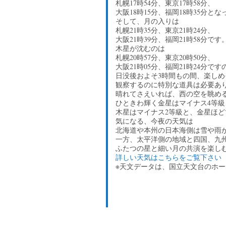
札幌17時54分、東京17時58分、
大阪18時15分、福岡18時35分と
そして、月の入りは
札幌21時35分、東京21時24分、
大阪21時39分、福岡21時58分です
木星が沈むのは
札幌20時57分、東京20時50分、
大阪21時05分、福岡21時24分です
日没後およそ3時間もの間、楽しめ
観察するのに特別な道具は必要あ
晴れてさえいれば、西の空を眺め
ひときわ輝く金星はマイナス4等級
木星はマイナス2等級と、金星ほ
気になる、今夜の天気は
北海道や本州の日本海側は雪や雨
一方、太平洋側の地域と四国、九
ふたつの星と細い月の共演を楽し
詳しい天気はこちらをご覧下さい
※天文データは、国立天文台のホ