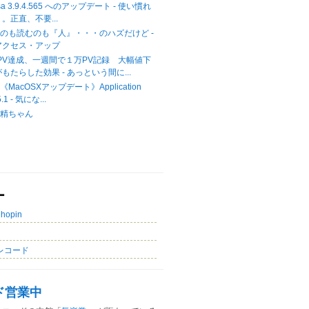
casa 3.9.4.565 へのアップデート - 使い慣れ
。正直、不要...
のも読むのも『人』・・・のハズだけど -
アクセス・アップ
00PV達成、一週間で１万PV記録 大幅値下
もたらした効果 - あっという間に...
acOSXアップデート》Application
5.1 - 気にな...
妖精ちゃん
ー
Chopin
レコード
ド営業中