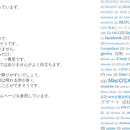
(1)
2012/3/11
(1)
201
なっています。
2012
(1)
2012/3/7
(1)
2012/5/2
(1)
2020
(
animated gif
(1)
Anim
。
BEATL
atok2011
(1)
CDの選曲について
(
cx4
(15)
Di
css
(2)
ので、
facebook
(21
(1)
そうです。
(2)
fm-woodstock
(1)
りません。
GarageBand
(2)
Gm
るだけ。
gremz
(19)
hon
、一番星です。
iCloud
(
iBooks
(1)
どではありませんがよく目立ちます。
iP
internet
(1)
iOS
(1)
J-POP
(1)
iWeb
(1)
が降りやすいでしょう。
(7)
listen
Lion
(3)
州は晴れる所が多く、
MacOS
(11)
むことができそうです。
MobileMe
(3)
momo-i
musi
Music News
(1)
ームページを参照しています。
(12)
NHK交響楽団
プデート
(21)
PHOT
photofunia
(1)
pi
蔵
(1)
Picasa
(1)
QuickTime
(1)
Revie
timema
thumbnail
(1)
(9)
update
(3)
ustre