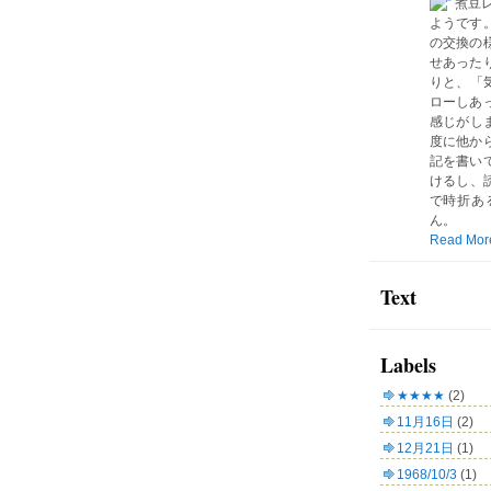
煮豆
ようです
の交換の
せあった
りと、「気
ローしあ
感じがしま
度に他か
記を書い
けるし、読
で時折あ
ん。
Read Mor
Text
Labels
★★★★
(2)
11月16日
(2)
12月21日
(1)
1968/10/3
(1)