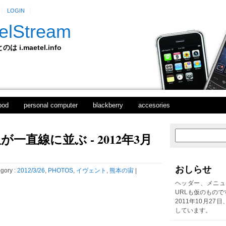
LOGIN
elStream
 i.maetel.info
pod
personal computer
blackberry
accesories
一直線に並ぶ - 2012年3月
次
ホ
の
ー
投
ム
稿
おしらせ
gory :
2012/3/26
,
PHOTOS
,
イヴェント
,
熊本の宙
|
前
の
ヘッダー、メニュ
投
URLも仮のもので
稿
2011年10月27
しています。