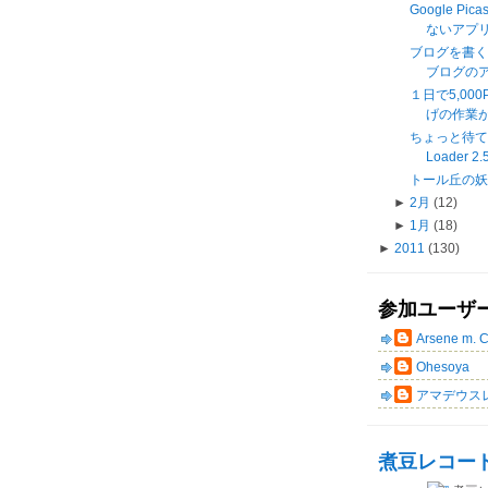
Google Pi
ないアプリ
ブログを書く
ブログの
１日で5,0
げの作業が
ちょっと待て《M
Loader 2.
トール丘の
►
2月
(12)
►
1月
(18)
►
2011
(130)
参加ユーザ
Arsene m. 
Ohesoya
アマデウス
煮豆レコー