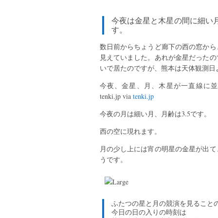
今夜は金星と木星の間に細い
す。
数日前からちょうど廊下の西の窓から
見えていました。あれが金星だったの
いで居たのですが、熊本は天体観測日
今夜、金星、月、木星が一直線に並ぶ(2
tenki.jp via
tenki.jp
今夜の月は細い月、月齢は3.5です。
西の空に現れます。
月の少し上には宵の明星の金星が出て
うです。
ふたつの星と月の競演を見ること
今日の日の入りの時刻は