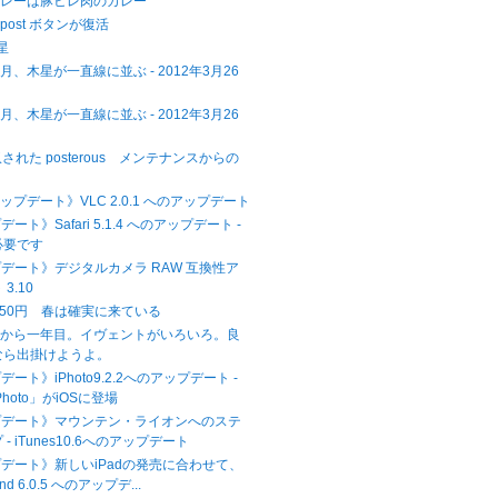
カレーは豚ヒレ肉のカレー
 に post ボタンが復活
木星
、木星が一直線に並ぶ - 2012年3月26
、木星が一直線に並ぶ - 2012年3月26
に買収された posterous メンテナンスからの
アップデート》VLC 2.0.1 へのアップデート
ート》Safari 5.1.4 へのアップデート -
必要です
プデート》デジタルカメラ RAW 互換性ア
3.10
,750円 春は確実に来ている
災から一年目。イヴェントがいろいろ。良
なら出掛けようよ。
ート》iPhoto9.2.2へのアップデート -
hoto」がiOSに登場
プデート》マウンテン・ライオンへのステ
- iTunes10.6へのアップデート
プデート》新しいiPadの発売に合わせて、
and 6.0.5 へのアップデ...