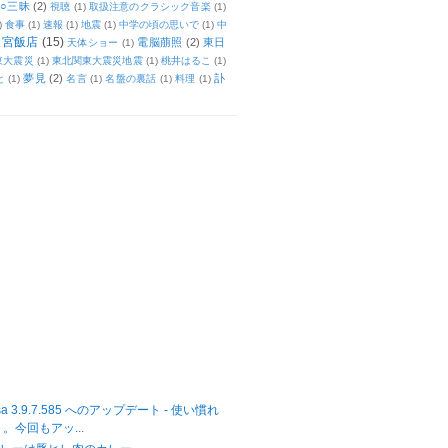
○三昧
(2)
視聴
(1)
取扱注意のクラシック音楽
(1)
)
食事
(1)
速報
(1)
地震
(1)
中学の頃の思いで
(1)
中
天宮飯店
(15)
電脳萠照
(2)
東日
天体ショー
(1)
東大震災
(1)
東北関東大震災地震
(1)
桃井はるこ
(1)
夢見
(2)
訃
と
(1)
名言
(1)
名盤の裏話
(1)
料理
(1)
casa 3.9.7.585 へのアップデート - 使い慣れ
。今回もアッ...