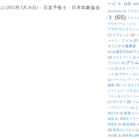
ービス
(13)
wor
012年3月26日) - 日直予報士 - 日本気象協会
Zenphoto
(1)
アクセ
ト
(65)
アフィ
デウスクラシックス
アマデウスクラシッ
イヴェント
(3)
(1)
ィーン・フィル
(2)
オリジナル盤通販：2
お誕生日おめで
(1)
(2)
カストラート
(1)
グリ
グリムス
(1)
ベル
(1)
セキュリティ
ック
(1)
デザイン
(1)
(1)
バージョンアップ
楽祭
(3)
バイロイト音
ビートルズ・メモ
(1)
プリンタードライバ
マーラー
(5)
(1)
マル
ンデルスゾーン
(1)
よ
音楽エッ
DECCA
(1)
楽器
(1)
環境キーワー
気楽堂
(1)
緊急情報
(
(2)
熊本のビジネス
(1
本の夜
(1)
熊本県立劇