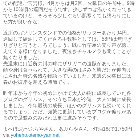
ての配達ご苦労様。4月からは月2回、火曜日の午前中。9時
から10時頃の巡回だそうです。少しずつは温かくなってき
ているのけど、そろそろ少しぐらい肌寒くても終わりにし
た方が良いかな。
近所のガソリンスタンドでの価格がリッターあたり94円。
巡回して給油してくださる手数料としては、58円は無理ぎ
りぎりと言うところでしょう。既に竹竿屋の売り声が聴こ
えてくる様になりました、夜泣きチャルメラも聞くことが
無くなりました。
先週末には近所の川の畔にザリガニの遺骸がありました。
頭や身は食べられて、大きな両のはさみと脚だけが仰向け
にされた時の名残を物語っていました。来週の火曜日には
春のお彼岸を迎える時節です。
昨年末から今年の初めにかけて大人の樹に成長していた各
ブログのグリムス。そのうち日本が今週、大人の樹に成長
しました。今年最初の成長、ほかのグリムスも続いてくれ
るでしょう。ただ、頻繁に更新しているブログが偏りがあ
るので足並みのみだれは更に進みそうです。
よへほ:あ〜ぶらやさん、あぶらやさん 灯油18ℓで1,750円
via
yoheho.otemo-yan.net