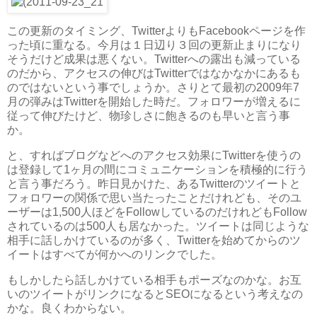
この更新のタイミング、TwitterよりもFacebookページを作
った頃に重なる。今月は１日辺り３回の更新止まりになり
そうだけど成果は悪くない。Twitterへの露出も減っている
のだから、アクセスの伸びはTwitterではなかなかにあるも
のではないという事でしょうか。さりとて最初の2009年7
月の弾みはTwitterを開始した時だ。フォロワーが増えるに
従って伸びたけど、物珍しさに飽きるのも早いと言う事
か。
と、すればブログなどへのアクセス効果にTwitterを使うの
は登録して1ヶ月の間にコミュニケーションを積極的に行う
と言う事だろう。昨日見かけた、あるTwitterのツイートと
フォロワーの関係で思い当たったことだけれども、そのユ
ーザーは1,500人ほどをFollowしているのだけれどもFollow
されているのは500人も居なかった。ツイートは同じような
相手に話しかけているのが多く、Twitterを始めてからのツ
イートはすべてが何かへのリンクでした。
もしかしたら話しかけている相手もポーズなのかな。お互
いのツイートがリンクになるとSEOになるという考えなの
かな。良くわからない。