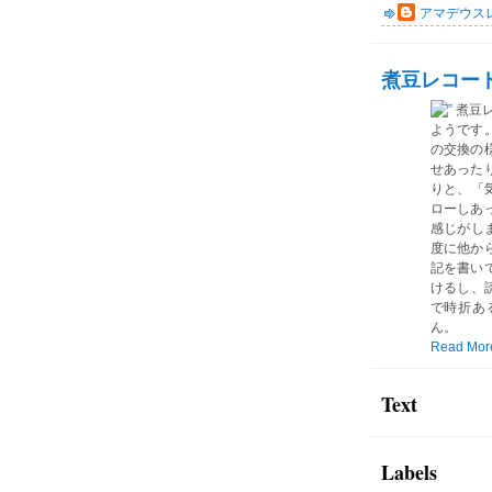
アマデウス
煮豆レコー
煮豆
ようです
の交換の
せあった
りと、「気
ローしあ
感じがしま
度に他か
記を書い
けるし、読
で時折あ
ん。
Read Mor
Text
Labels