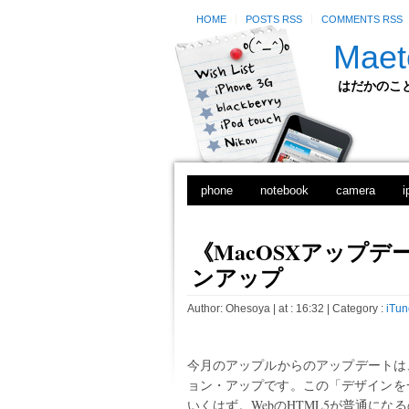
HOME
POSTS RSS
COMMENTS RSS
Maet
はだかのことのは
phone
notebook
camera
i
《MacOSXアップデート
ンアップ
Author:
Ohesoya
| at : 16:32 |
Category :
iTun
今月のアップルからのアップデートは、こ
ョン・アップです。この「デザインを
いくはず。WebのHTML5が普通に