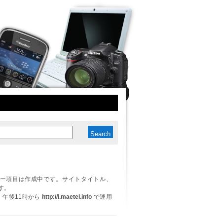
ー項目は作成中です。サイトタイトル、
す。
日、午後11時から
http://i.maetel.info
で運用