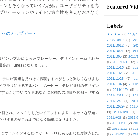
ョンもそうなっていくんだね。ユーザビリティを考
Featured Vi
プリケーションやサイトは方向性を考えなおさなく
Labels
★★★★
(2)
11月
2008/10/10
(1)
20
2011/10/12
(3)
20
2011/10/21
(2)
201
2011/10/5
(3)
2011/
驚くほどシンプルになったプレーヤー、デザインが一新された
2011/11/11
(2)
(1)
最高の iTunes になりました。
2011/11/15
(2)
201
2011/11/2
(2)
201
ービー、テレビ番組を見つけて視聴するのがもっと楽しくなりまし
2011/11/26
(2)
20
2011/11/4
(4)
2011/
イブラリにあるアルバム、ムービー、テレビ番組のデザイン
2011/11/9
(5)
(1)
クリックするだけでいつでもあなたにお勧めの項目をお知らせする
2011/12/12
(1)
201
。
2011/12/2
(1)
2011
2011/12/29
(2)
2011/
(4)
2011/12/6
(1)
デザインも一新され、スッキリしたレイアウトにより、ホットな話題に
2011/9/23
(1)
2011/9
たりするのがこれまでになく簡単になりました。
2011/9/30
(2)
201
(1)
(2)
2012/1/22
(1)
201
 ID でサインインするだけで、iCloud にあるあなたが購入した
(1)
2012/2/13
(1)
201