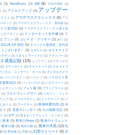
xld
(8)
d
(3)
WordPress
(2)
YOUTUBE
(1)
アップデー
アクセスアップ
(3)
ス
(1)
アマデウスクラシックス
(6)
リエイト
(1)
アマ
：バロック
(1)
アマデウスクラシックス：室内楽
(1)
クス第25回
(5)
アマデウスクラシックス第４回
インターネット生中継
(4)
ウ
インターネット
(1)
エプソン
(3)
エレーヌ・グリモー
(2)
おた
(1)
011年4月30日
(5)
オリジナル盤通販：室内楽
とうございます。
(5)
カスタマイズ
カザルス
(1)
カラヤン
(1)
くまもとアートナビ
(1)
クライバー
(1)
ムス成長記録
(19)
シューマン
(1)
スモールラ
(1)
ダウンロード
(1)
チャリティー
(1)
テキストブ
デジタル・コンサート・ホール
(1)
デジタルカメラ
バイロイト音
(1)
バーンスタイン
(1)
ハイレゾ
(1)
楽祭2011
(2)
バックハウス
(1)
ハロウィーン
(1)
フォト蔵
(4)
ヒンデミット
(1)
ブラックラベル
(1)
フルトヴェングラー
(2)
ー
(1)
ベルリン・フィル
ウェア
(1)
メールマガジン
(1)
メンテナンス
(1)
メ
映画特選DVD
(2)
しおくん
(1)
ワーグナー
(1)
英
セイ
(2)
音楽カレンダー
(3)
火の国姫日記
(3)
ド
(1)
岩手
(1)
気ままにクラシック・エッセイ
(1)
熊本
(5)
熊本のNews
(2)
熊本のイヴェント
1)
熊本の天気
(10)
熊本の宙
(3)
)
熊本の朝
(1)
熊
幻想ストリート
(6)
場
(1)
熊本城
(1)
月蝕
(1)
黒