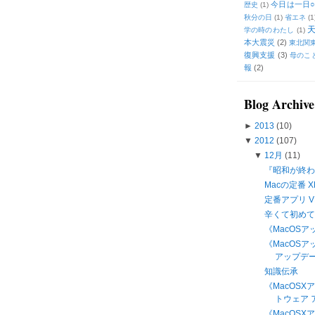
今日は一日○
歴史
(1)
秋分の日
(1)
省エネ
(1
学の時のわたし
(1)
本大震災
(2)
東北関
復興支援
(3)
母のこ
報
(2)
Blog Archive
►
2013
(10)
▼
2012
(107)
▼
12月
(11)
『昭和が終わ
Macの定番 X
定番アプリ VLC
辛くて初め
《MacOSアッ
《MacOS
アップデート
知識伝承
《MacOS
トウェア ア
《MacOSX