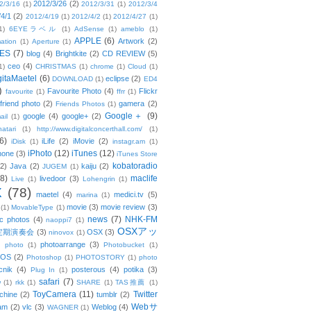
2012/3/26
(2)
2/3/16
(1)
2012/3/31
(1)
2012/3/4
/4/1
(2)
2012/4/19
(1)
2012/4/2
(1)
2012/4/27
(1)
1)
6EYEラベル
(1)
AdSense
(1)
ameblo
(1)
APPLE
(6)
Artwork
(2)
ation
(1)
Aperture
(1)
ES
(7)
blog
(4)
Brightkite
(2)
CD REVIEW
(5)
ceo
(4)
1)
CHRISTMAS
(1)
chrome
(1)
Cloud
(1)
gitaMaetel
(6)
eclipse
(2)
DOWNLOAD
(1)
ED4
)
Favourite Photo
(4)
Flickr
favourite
(1)
ffrr
(1)
friend photo
(2)
gamera
(2)
Friends Photos
(1)
Google＋
(9)
google
(4)
google+
(2)
ail
(1)
atari
(1)
http://www.digitalconcerthall.com/
(1)
6)
iLife
(2)
iMovie
(2)
iDisk
(1)
instagr.am
(1)
iPhoto
(12)
iTunes
(12)
hone
(3)
iTunes Store
kobatoradio
(2)
Java
(2)
kaiju
(2)
JUGEM
(1)
(8)
maclife
livedoor
(3)
Live
(1)
Lohengrin
(1)
X
(78)
maetel
(4)
medici.tv
(5)
marina
(1)
movie
(3)
movie review
(3)
(1)
MovableType
(1)
news
(7)
NHK-FM
c photos
(4)
naoppi7
(1)
OSXアッ
定期演奏会
(3)
OSX
(3)
ninovox
(1)
photoarrange
(3)
photo
(1)
Photobucket
(1)
OS
(2)
Photoshop
(1)
PHOTOSTORY
(1)
photo
cnik
(4)
posterous
(4)
potika
(3)
Plug In
(1)
safari
(7)
w
(1)
rkk
(1)
SHARE
(1)
TAS推薦
(1)
ToyCamera
(11)
Twitter
chine
(2)
tumblr
(2)
Webサ
am
(2)
vlc
(3)
Weblog
(4)
WAGNER
(1)