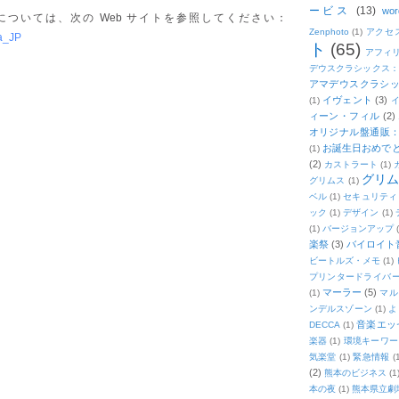
ービス
(13)
wor
ついては、次の Web サイトを参照してください：
Zenphoto
(1)
アクセ
a_JP
ト
(65)
アフィ
デウスクラシックス
アマデウスクラシッ
イヴェント
(3)
(1)
ィーン・フィル
(2)
オリジナル盤通販：2
お誕生日おめで
(1)
(2)
カストラート
(1)
グリ
グリムス
(1)
ベル
(1)
セキュリティ
ック
(1)
デザイン
(1)
(1)
バージョンアップ
楽祭
(3)
バイロイト音
ビートルズ・メモ
(1)
プリンタードライバ
マーラー
(5)
(1)
マル
ンデルスゾーン
(1)
よ
音楽エッ
DECCA
(1)
楽器
(1)
環境キーワー
気楽堂
(1)
緊急情報
(
(2)
熊本のビジネス
(1
本の夜
(1)
熊本県立劇