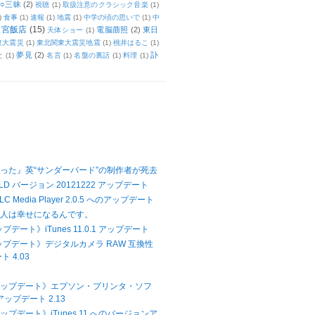
○三昧
(2)
視聴
(1)
取扱注意のクラシック音楽
(1)
)
食事
(1)
速報
(1)
地震
(1)
中学の頃の思いで
(1)
中
天宮飯店
(15)
電脳萠照
(2)
東日
天体ショー
(1)
東大震災
(1)
東北関東大震災地震
(1)
桃井はるこ
(1)
夢見
(2)
訃
と
(1)
名言
(1)
名盤の裏話
(1)
料理
(1)
った』英“サンダーバード”の制作者が死去
LD バージョン 20121222 アップデート
 Media Player 2.0.5 へのアップデート
て人は幸せになるんです。
プデート》iTunes 11.0.1 アップデート
アップデート》デジタルカメラ RAW 互換性
 4.03
Xアップデート》エプソン・プリンタ・ソフ
ップデート 2.13
アップデート》iTunes 11 へのバージョンア