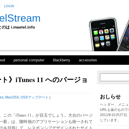
LOGIN
elStream
 i.maetel.info
pod
personal computer
blackberry
accesories
》iTunes 11 へのバージョ
次
ホ
の
ー
投
ム
稿
おしらせ
es
,
MacOSX
,
OSXアップデート
|
前
の
ヘッダー、メニュ
投
URLも仮のもので
稿
の「iTunes 11」が目玉でしょう。大台のバージ
2011年10月27
しています。
一新」は、随時他のアプリケーションも統一されて
なるのを目指して、レスポンシブデザインされたサイト