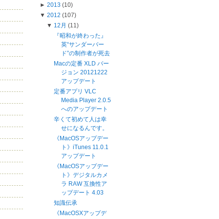
►
2013
(10)
▼
2012
(107)
▼
12月
(11)
『昭和が終わった』
英“サンダーバー
ド”の制作者が死去
Macの定番 XLD バー
ジョン 20121222
アップデート
定番アプリ VLC
Media Player 2.0.5
へのアップデート
辛くて初めて人は幸
せになるんです。
《MacOSアップデー
ト》iTunes 11.0.1
アップデート
《MacOSアップデー
ト》デジタルカメ
ラ RAW 互換性ア
ップデート 4.03
知識伝承
《MacOSXアップデ