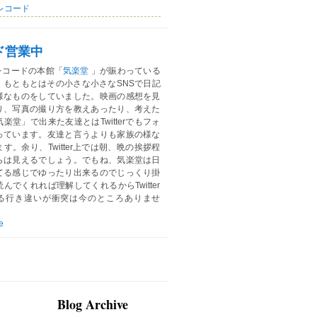
レコード
ド営業中
レコードの本館「
気楽堂
」が賑わっている
。もともとはその小さな小さなSNSで日記
様なものをしていました。映画の感想を見
り、写真の撮り方を教えあったり、考えた
楽堂」で出来た友達とはTwitterでもフォ
っています。友達と言うよりも家族の様な
す。余り、Twitter上では朝、晩の挨拶程
らは見えるでしょう。でもね、気楽堂は日
てる感じでゆったり出来るのでじっくり掛
んでくれれば理解してくれるからTwitter
る行き違いが衝突は今のところありませ
e
Blog Archive