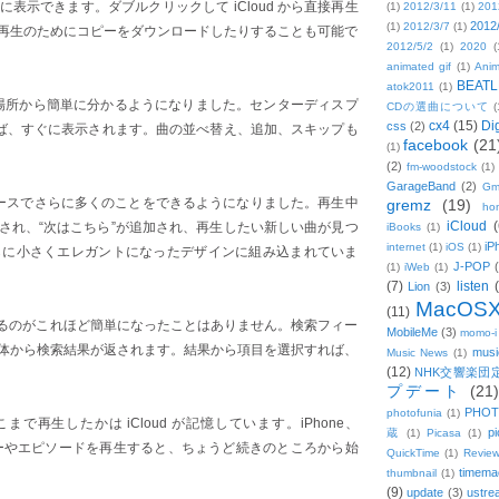
表示できます。ダブルクリックして iCloud から直接再生
(1)
2012/3/11
(1)
201
2012
(1)
2012/3/7
(1)
再生のためにコピーをダウンロードしたりすることも可能で
2012/5/2
(1)
2020
(
animated gif
(1)
Anim
BEATL
atok2011
(1)
の場所から簡単に分かるようになりました。センターディスプ
CDの選曲について
(
cx4
(15)
Di
css
(2)
れば、すぐに表示されます。曲の並べ替え、追加、スキップも
facebook
(21
(1)
(2)
fm-woodstock
(1)
GarageBand
(2)
Gm
ースでさらに多くのことをできるようになりました。再生中
gremz
(19)
hon
iCloud
(
され、“次はこちら”が追加され、再生したい新しい曲が見つ
iBooks
(1)
iP
internet
(1)
iOS
(1)
らに小さくエレガントになったデザインに組み込まれていま
J-POP
(1)
iWeb
(1)
(7)
listen
Lion
(3)
MacOS
(11)
物をするのがこれほど簡単になったことはありません。検索フィー
MobileMe
(3)
momo-i
体から検索結果が返されます。結果から項目を選択すれば、
musi
Music News
(1)
(12)
NHK交響楽団
プデート
(21)
PHOT
photofunia
(1)
で再生したかは iCloud が記憶しています。iPhone、
pi
蔵
(1)
Picasa
(1)
 で同じムービーやエピソードを再生すると、ちょうど続きのところから始
QuickTime
(1)
Revie
timema
thumbnail
(1)
(9)
update
(3)
ustre