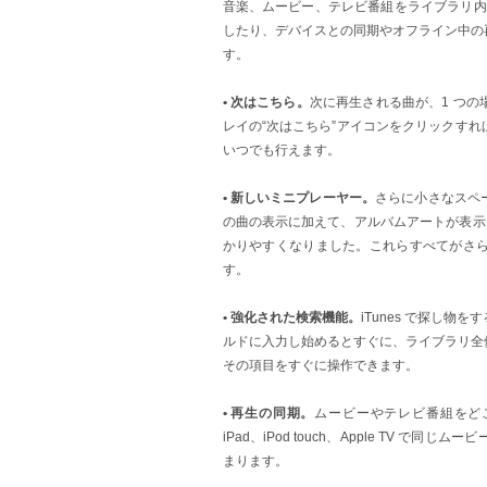
音楽、ムービー、テレビ番組をライブラリ内に
したり、デバイスとの同期やオフライン中の
す。
• 次はこちら。
次に再生される曲が、1 つ
レイの“次はこちら”アイコンをクリックす
いつでも行えます。
• 新しいミニプレーヤー。
さらに小さなスペ
の曲の表示に加えて、アルバムアートが表示
かりやすくなりました。これらすべてがさ
す。
• 強化された検索機能。
iTunes で探し
ルドに入力し始めるとすぐに、ライブラリ全
その項目をすぐに操作できます。
• 再生の同期。
ムービーやテレビ番組をどこま
iPad、iPod touch、Apple TV
まります。