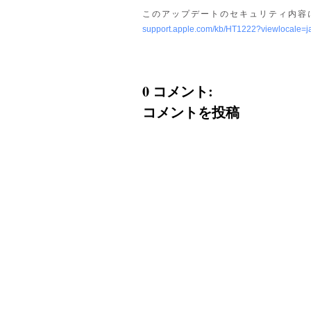
このアップデートのセキュリティ内容に
support.apple.com/kb/HT1222?viewlocale=j
0 コメント:
コメントを投稿