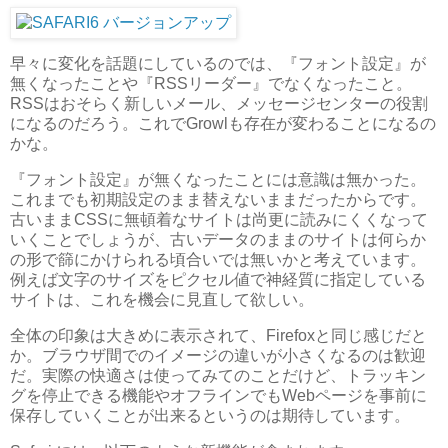
早々に変化を話題にしているのでは、『フォント設定』が
無くなったことや『RSSリーダー』でなくなったこと。
RSSはおそらく新しいメール、メッセージセンターの役割
になるのだろう。これでGrowlも存在が変わることになるの
かな。
『フォント設定』が無くなったことには意識は無かった。
これまでも初期設定のまま替えないままだったからです。
古いままCSSに無頓着なサイトは尚更に読みにくくなって
いくことでしょうが、古いデータのままのサイトは何らか
の形で篩にかけられる頃合いでは無いかと考えています。
例えば文字のサイズをピクセル値で神経質に指定している
サイトは、これを機会に見直して欲しい。
全体の印象は大きめに表示されて、Firefoxと同じ感じだと
か。ブラウザ間でのイメージの違いが小さくなるのは歓迎
だ。実際の快適さは使ってみてのことだけど、トラッキン
グを停止できる機能やオフラインでもWebページを事前に
保存していくことが出来るというのは期待しています。