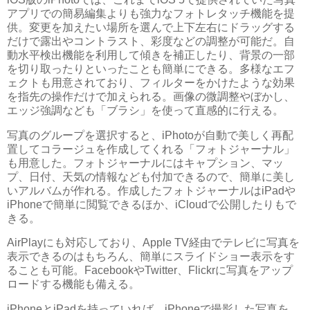
アプリでの簡易編集よりも強力なフォトレタッチ機能を提
供。変更を加えたい場所を選んで上下左右にドラッグする
だけで露出やコントラスト、彩度などの調整が可能だ。自
動水平検出機能を利用して傾きを補正したり、背景の一部
を切り取ったりといったことも簡単にできる。多様なエフ
ェクトも用意されており、フィルターをかけたような効果
を指先の操作だけで加えられる。画像の微調整やぼかし、
エッジ強調なども「ブラシ」を使って直感的に行える。
写真のグループを選択すると、iPhotoが自動で美しく再配
置してコラージュを作成してくれる「フォトジャーナル」
も用意した。フォトジャーナルにはキャプション、マッ
プ、日付、天気の情報なども付加できるので、簡単に美し
いアルバムが作れる。作成したフォトジャーナルはiPadや
iPhoneで簡単に閲覧できるほか、iCloudで公開したりもで
きる。
AirPlayにも対応しており、Apple TV経由でテレビに写真を
表示できるのはもちろん、簡単にスライドショー表示をす
ることも可能。FacebookやTwitter、Flickrに写真をアップ
ロードする機能も備える。
iPhoneとiPadを持っていれば、iPhoneで撮影した写真を