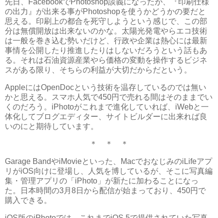
先日、FacebookでPhotoshop談義になったが、『印刷仕様
の出力』が出来る事がPhotoshopを使うかどうかの要だと
思える。印刷上の都合を死守しようという感じで、この部
分は無償開放は出来ないのかな。太陽光発電やらエコ技術
は一般を巻き込む勢いだけど、行政や企業は熱心には最新
事情を公開したり推進したりはしないだろうという話もあ
る。それは石油資源産業やら価格の変動を操作するビジネ
スがある限り、そちらの利益が大切だからだという。
AppleにはOpenDocという技術を温存しているのでは無い
かと思える。スマホ人気で450円で売れる間はそのままでい
くのだろう。iPhotoがこれまで進化していれば、iWebと一
体化してブログエディター、サイトビルダーに出来れば良
いのにと期待しています。
＊ ＊ ＊
Garage BandやiMovieといった、MacでおなじみのiLifeアプ
リがiOS向けに登場し、人気を博しているが、そこに写真編
集・管理アプリの「iPhoto」が新たに加わることになっ
た。日本時間の3月8日から配信が始まっており、450円で
購入できる。
iOS版のiPhotoでは、これまでiOS 5で提供されていた写真