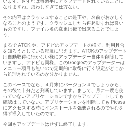
います。さすれば毎週事にアップデートされていることに
なりますね。煩わしすぎて仕方ない。
その内容はクラッシュすることの是正や、名前がおかしく
なることのようです。クラッシュしたら再起動すれば良い
ものですし、ファイル名の変更は後で出来ることでしょ
う。
まるで ATOK や、アドビのアップデートの様で、利用具合
を知ろうとしている程度に思えます。ATOKのアップデート
は自動取得に行かない様にアップデーター自体を削除して
いますし、アドビも同様。このGoogleのアップデーターは
メニュー項目も無いので定期的に取得に行く設定がどこか
ら処理されているのか分かりません。
このペースでなら、４月末にバージョン４でしょうから、
その後で十分だと判断しています。まして、月に一度も使
っていないアプリケーションですからアップデートしても
確認はしていない。アプリケーションを削除しても Picasa
にアクセスする時にインストールを強要されるのでやむを
得ず導入していたのです。
今回もアップデートはせずに終了します。