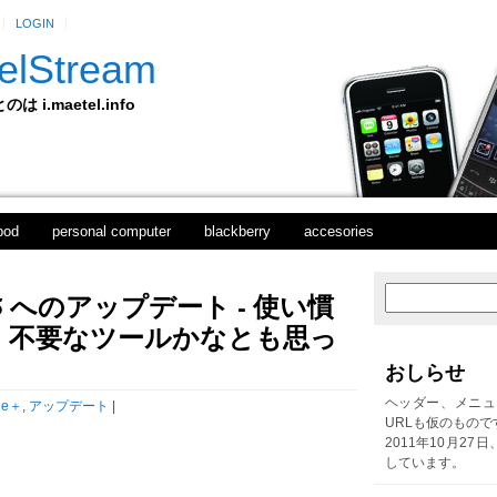
LOGIN
elStream
 i.maetel.info
pod
personal computer
blackberry
accesories
9.4.565 へのアップデート - 使い慣
次
ホ
の
ー
、不要なツールかなとも思っ
投
ム
稿
おしらせ
前
の
ヘッダー、メニュ
le＋
,
アップデート
|
投
URLも仮のもので
稿
2011年10月27
しています。