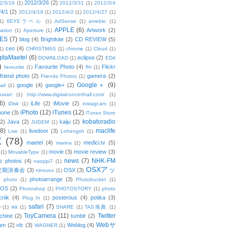
2012/3/26
(2)
2/3/16
(1)
2012/3/31
(1)
2012/3/4
/4/1
(2)
2012/4/19
(1)
2012/4/2
(1)
2012/4/27
(1)
1)
6EYEラベル
(1)
AdSense
(1)
ameblo
(1)
APPLE
(6)
Artwork
(2)
ation
(1)
Aperture
(1)
ES
(7)
blog
(4)
Brightkite
(2)
CD REVIEW
(5)
ceo
(4)
1)
CHRISTMAS
(1)
chrome
(1)
Cloud
(1)
gitaMaetel
(6)
eclipse
(2)
DOWNLOAD
(1)
ED4
)
Favourite Photo
(4)
Flickr
favourite
(1)
ffrr
(1)
friend photo
(2)
gamera
(2)
Friends Photos
(1)
Google＋
(9)
google
(4)
google+
(2)
ail
(1)
atari
(1)
http://www.digitalconcerthall.com/
(1)
6)
iLife
(2)
iMovie
(2)
iDisk
(1)
instagr.am
(1)
iPhoto
(12)
iTunes
(12)
hone
(3)
iTunes Store
kobatoradio
(2)
Java
(2)
kaiju
(2)
JUGEM
(1)
(8)
maclife
livedoor
(3)
Live
(1)
Lohengrin
(1)
X
(78)
maetel
(4)
medici.tv
(5)
marina
(1)
movie
(3)
movie review
(3)
(1)
MovableType
(1)
news
(7)
NHK-FM
c photos
(4)
naoppi7
(1)
OSXアッ
定期演奏会
(3)
OSX
(3)
ninovox
(1)
photoarrange
(3)
photo
(1)
Photobucket
(1)
OS
(2)
Photoshop
(1)
PHOTOSTORY
(1)
photo
cnik
(4)
posterous
(4)
potika
(3)
Plug In
(1)
safari
(7)
w
(1)
rkk
(1)
SHARE
(1)
TAS推薦
(1)
ToyCamera
(11)
Twitter
chine
(2)
tumblr
(2)
Webサ
am
(2)
vlc
(3)
Weblog
(4)
WAGNER
(1)