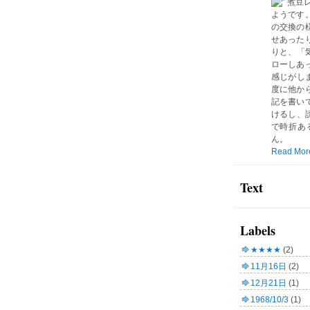
煮豆
ようです
の交換の
せあった
りと、「気
ローしあ
感じがしま
度に他か
記を書い
けるし、読
で時折あ
ん。
Read Mor
Text
Labels
★★★★
(2)
11月16日
(2)
12月21日
(1)
1968/10/3
(1)