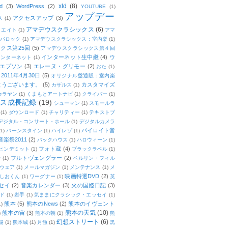
xld
(8)
d
(3)
WordPress
(2)
YOUTUBE
(1)
アップデー
アクセスアップ
(3)
ス
(1)
アマデウスクラシックス
(6)
リエイト
(1)
アマ
：バロック
(1)
アマデウスクラシックス：室内楽
(1)
クス第25回
(5)
アマデウスクラシックス第４回
インターネット生中継
(4)
ウ
インターネット
(1)
エプソン
(3)
エレーヌ・グリモー
(2)
おた
(1)
011年4月30日
(5)
オリジナル盤通販：室内楽
とうございます。
(5)
カスタマイズ
カザルス
(1)
カラヤン
(1)
くまもとアートナビ
(1)
クライバー
(1)
ムス成長記録
(19)
シューマン
(1)
スモールラ
(1)
ダウンロード
(1)
チャリティー
(1)
テキストブ
デジタル・コンサート・ホール
(1)
デジタルカメラ
バイロイト音
(1)
バーンスタイン
(1)
ハイレゾ
(1)
楽祭2011
(2)
バックハウス
(1)
ハロウィーン
(1)
フォト蔵
(4)
ヒンデミット
(1)
ブラックラベル
(1)
フルトヴェングラー
(2)
ー
(1)
ベルリン・フィル
ウェア
(1)
メールマガジン
(1)
メンテナンス
(1)
メ
映画特選DVD
(2)
しおくん
(1)
ワーグナー
(1)
英
セイ
(2)
音楽カレンダー
(3)
火の国姫日記
(3)
ド
(1)
岩手
(1)
気ままにクラシック・エッセイ
(1)
熊本
(5)
熊本のNews
(2)
熊本のイヴェント
1)
熊本の天気
(10)
熊本の宙
(3)
)
熊本の朝
(1)
熊
幻想ストリート
(6)
場
(1)
熊本城
(1)
月蝕
(1)
黒