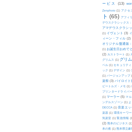
ービス
(13)
wor
Zenphoto
(1)
アクセ
ト
(65)
アフィ
デウスクラシックス
アマデウスクラシッ
イヴェント
(3)
(1)
ィーン・フィル
(2)
オリジナル盤通販：2
お誕生日おめで
(1)
(2)
カストラート
(1)
グリ
グリムス
(1)
ベル
(1)
セキュリティ
ック
(1)
デザイン
(1)
(1)
バージョンアップ
楽祭
(3)
バイロイト音
ビートルズ・メモ
(1)
プリンタードライバ
マーラー
(5)
(1)
マル
ンデルスゾーン
(1)
よ
音楽エッ
DECCA
(1)
楽器
(1)
環境キーワー
気楽堂
(1)
緊急情報
(
(2)
熊本のビジネス
(1
本の夜
(1)
熊本県立劇