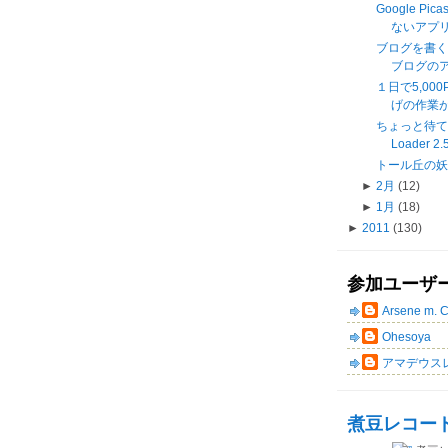
Google Pi
ないアプリ
ブログを書く
ブログの
１日で5,0
げの作業が
ちょっと待て《M
Loader 2.
トール丘の
►
2月
(12)
►
1月
(18)
►
2011
(130)
参加ユーザ
Arsene m. 
Ohesoya
アマデウス
煮豆レコー