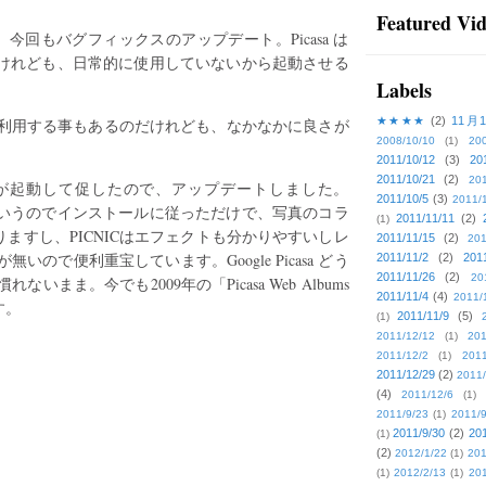
Featured Vi
今回もバグフィックスのアップデート。Picasa は
ルだけれども、日常的に使用していないから起動させる
Labels
★★★★
(2)
11月
利用する事もあるのだけれども、なかなかに良さが
2008/10/10
(1)
20
2011/10/12
(3)
20
2011/10/21
(2)
201
ーが起動して促したので、アップデートしました。
2011/10/5
(3)
2011/
だというのでインストールに従っただけで、写真のコラ
2011/11/11
(2)
(1)
りますし、PICNICはエフェクトも分かりやすいしレ
2011/11/15
(2)
201
ので便利重宝しています。Google Picasa どう
2011/11/2
(2)
201
2011/11/26
(2)
20
まま。今でも2009年の「Picasa Web Albums
2011/11/4
(4)
2011/
す。
2011/11/9
(5)
(1)
2011/12/12
(1)
201
2011/12/2
(1)
2011
2011/12/29
(2)
2011/
(4)
2011/12/6
(1)
2011/9/23
(1)
2011/9
2011/9/30
(2)
201
(1)
(2)
2012/1/22
(1)
201
(1)
2012/2/13
(1)
201