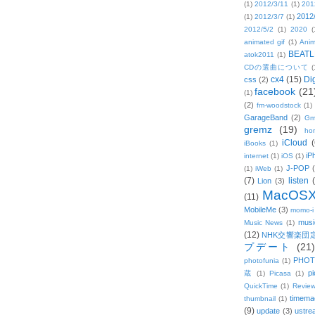
(1)
2012/3/11
(1)
201
2012
(1)
2012/3/7
(1)
2012/5/2
(1)
2020
(
animated gif
(1)
Anim
BEATL
atok2011
(1)
CDの選曲について
(
cx4
(15)
Di
css
(2)
facebook
(21
(1)
(2)
fm-woodstock
(1)
GarageBand
(2)
Gm
gremz
(19)
hon
iCloud
(
iBooks
(1)
iP
internet
(1)
iOS
(1)
J-POP
(1)
iWeb
(1)
(7)
listen
Lion
(3)
MacOS
(11)
MobileMe
(3)
momo-i
musi
Music News
(1)
(12)
NHK交響楽団
プデート
(21)
PHOT
photofunia
(1)
pi
蔵
(1)
Picasa
(1)
QuickTime
(1)
Revie
timema
thumbnail
(1)
(9)
update
(3)
ustre