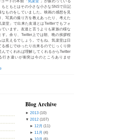
レコードの本館「
気楽堂
」が賑わっている
。もともとはその小さな小さなSNSで日記
様なものをしていました。映画の感想を見
り、写真の撮り方を教えあったり、考えた
楽堂」で出来た友達とはTwitterでもフォ
っています。友達と言うよりも家族の様な
す。余り、Twitter上では朝、晩の挨拶程
らは見えるでしょう。でもね、気楽堂は日
てる感じでゆったり出来るのでじっくり掛
んでくれれば理解してくれるからTwitter
る行き違いが衝突は今のところありませ
e
Blog Archive
►
2013
(10)
▼
2012
(107)
►
12月
(11)
►
11月
(4)
►
10月
(6)