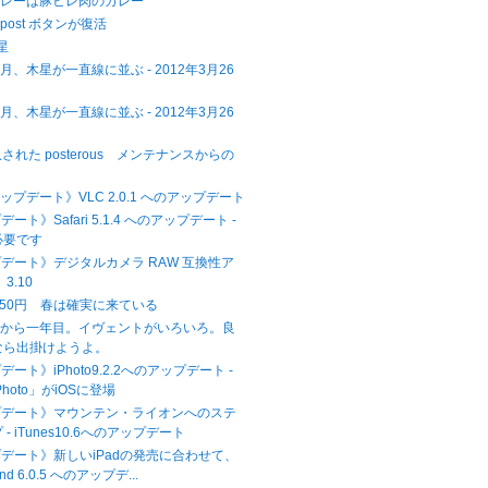
カレーは豚ヒレ肉のカレー
 に post ボタンが復活
木星
、木星が一直線に並ぶ - 2012年3月26
、木星が一直線に並ぶ - 2012年3月26
に買収された posterous メンテナンスからの
アップデート》VLC 2.0.1 へのアップデート
ート》Safari 5.1.4 へのアップデート -
必要です
プデート》デジタルカメラ RAW 互換性ア
3.10
,750円 春は確実に来ている
災から一年目。イヴェントがいろいろ。良
なら出掛けようよ。
ート》iPhoto9.2.2へのアップデート -
hoto」がiOSに登場
プデート》マウンテン・ライオンへのステ
- iTunes10.6へのアップデート
プデート》新しいiPadの発売に合わせて、
and 6.0.5 へのアップデ...