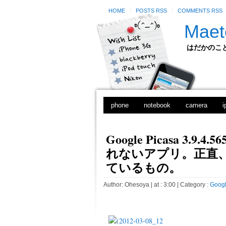
HOME
POSTS RSS
COMMENTS RSS
Maet
はだかのことのは
phone
notebook
camera
i
Google Picasa 3.
れないアプリ。正直
ているもの。
Author:
Ohesoya
| at : 3:00 |
Category :
Goog