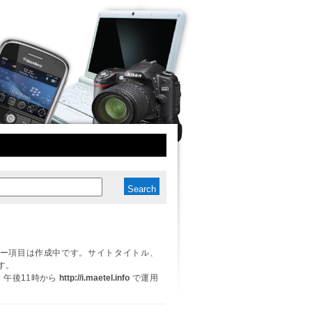
ー項目は作成中です。サイトタイトル、
す。
日、午後11時から
http://i.maetel.info
で運用