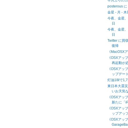
半月ぶりの
posterous
金星 - 月 - 
今夜、金星、月
日
今夜、金星、月
日
Twitter 
復帰
《MacOSX
《OSXアップデ
再起動が
《OSXアッ
ップデート 
灯油18ℓで1
東日本大震
いお天気
《OSXアップデ
新たに「iP
《OSXアッ
ップアップ 
《OSXアッ
GarageB