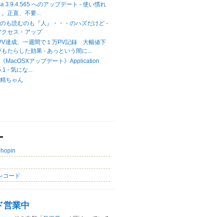
casa 3.9.4.565 へのアップデート - 使い慣れ
。正直、不要...
のも読むのも『人』・・・のハズだけど -
アクセス・アップ
00PV達成、一週間で１万PV記録 大幅値下
もたらした効果 - あっという間に...
acOSXアップデート》Application
5.1 - 気にな...
妖精ちゃん
ー
Chopin
レコード
ド営業中