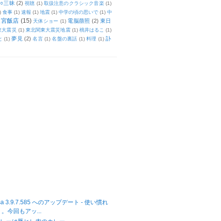
○三昧
(2)
視聴
(1)
取扱注意のクラシック音楽
(1)
)
食事
(1)
速報
(1)
地震
(1)
中学の頃の思いで
(1)
中
天宮飯店
(15)
電脳萠照
(2)
東日
天体ショー
(1)
東大震災
(1)
東北関東大震災地震
(1)
桃井はるこ
(1)
夢見
(2)
訃
と
(1)
名言
(1)
名盤の裏話
(1)
料理
(1)
casa 3.9.7.585 へのアップデート - 使い慣れ
。今回もアッ...