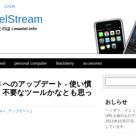
LOGIN
elStream
 i.maetel.info
pod
personal computer
blackberry
accesories
9.4.565 へのアップデート - 使い慣
次
ホ
の
ー
、不要なツールかなとも思っ
投
ム
稿
おしらせ
前
の
ヘッダー、メニュ
le＋
,
アップデート
|
投
URLも仮のもので
稿
2011年10月27
しています。