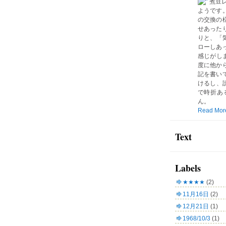
煮豆
ようです
の交換の
せあった
りと、「気
ローしあ
感じがしま
度に他か
記を書い
けるし、読
で時折あ
ん。
Read Mor
Text
Labels
★★★★
(2)
11月16日
(2)
12月21日
(1)
1968/10/3
(1)