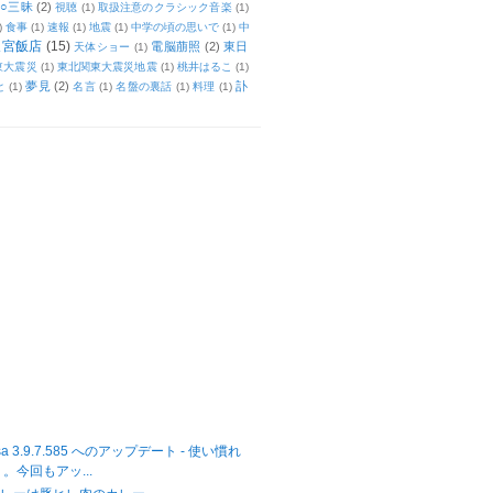
○三昧
(2)
視聴
(1)
取扱注意のクラシック音楽
(1)
)
食事
(1)
速報
(1)
地震
(1)
中学の頃の思いで
(1)
中
天宮飯店
(15)
電脳萠照
(2)
東日
天体ショー
(1)
東大震災
(1)
東北関東大震災地震
(1)
桃井はるこ
(1)
夢見
(2)
訃
と
(1)
名言
(1)
名盤の裏話
(1)
料理
(1)
casa 3.9.7.585 へのアップデート - 使い慣れ
。今回もアッ...