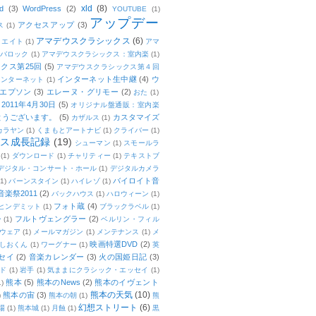
xld
(8)
d
(3)
WordPress
(2)
YOUTUBE
(1)
アップデー
アクセスアップ
(3)
ス
(1)
アマデウスクラシックス
(6)
リエイト
(1)
アマ
：バロック
(1)
アマデウスクラシックス：室内楽
(1)
クス第25回
(5)
アマデウスクラシックス第４回
インターネット生中継
(4)
ウ
インターネット
(1)
エプソン
(3)
エレーヌ・グリモー
(2)
おた
(1)
011年4月30日
(5)
オリジナル盤通販：室内楽
とうございます。
(5)
カスタマイズ
カザルス
(1)
カラヤン
(1)
くまもとアートナビ
(1)
クライバー
(1)
ムス成長記録
(19)
シューマン
(1)
スモールラ
(1)
ダウンロード
(1)
チャリティー
(1)
テキストブ
デジタル・コンサート・ホール
(1)
デジタルカメラ
バイロイト音
(1)
バーンスタイン
(1)
ハイレゾ
(1)
楽祭2011
(2)
バックハウス
(1)
ハロウィーン
(1)
フォト蔵
(4)
ヒンデミット
(1)
ブラックラベル
(1)
フルトヴェングラー
(2)
ー
(1)
ベルリン・フィル
ウェア
(1)
メールマガジン
(1)
メンテナンス
(1)
メ
映画特選DVD
(2)
しおくん
(1)
ワーグナー
(1)
英
セイ
(2)
音楽カレンダー
(3)
火の国姫日記
(3)
ド
(1)
岩手
(1)
気ままにクラシック・エッセイ
(1)
熊本
(5)
熊本のNews
(2)
熊本のイヴェント
1)
熊本の天気
(10)
熊本の宙
(3)
)
熊本の朝
(1)
熊
幻想ストリート
(6)
場
(1)
熊本城
(1)
月蝕
(1)
黒