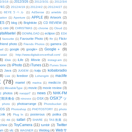
2012/3/26
(2)
2/3/16
(1)
2012/3/31
(1)
2012/3/4
/4/1
(2)
2012/4/19
(1)
2012/4/2
(1)
2012/4/27
(1)
1)
6EYEラベル
(1)
AdSense
(1)
ameblo
(1)
APPLE
(6)
Artwork
(2)
ation
(1)
Aperture
(1)
ES
(7)
blog
(4)
Brightkite
(2)
CD REVIEW
(5)
ceo
(4)
1)
CHRISTMAS
(1)
chrome
(1)
Cloud
(1)
gitaMaetel
(6)
eclipse
(2)
DOWNLOAD
(1)
ED4
)
Favourite Photo
(4)
Flickr
favourite
(1)
ffrr
(1)
friend photo
(2)
gamera
(2)
Friends Photos
(1)
Google＋
(9)
google
(4)
google+
(2)
ail
(1)
atari
(1)
http://www.digitalconcerthall.com/
(1)
6)
iLife
(2)
iMovie
(2)
iDisk
(1)
instagr.am
(1)
iPhoto
(12)
iTunes
(12)
hone
(3)
iTunes Store
kobatoradio
(2)
Java
(2)
kaiju
(2)
JUGEM
(1)
(8)
maclife
livedoor
(3)
Live
(1)
Lohengrin
(1)
X
(78)
maetel
(4)
medici.tv
(5)
marina
(1)
movie
(3)
movie review
(3)
(1)
MovableType
(1)
news
(7)
NHK-FM
c photos
(4)
naoppi7
(1)
OSXアッ
定期演奏会
(3)
OSX
(3)
ninovox
(1)
photoarrange
(3)
photo
(1)
Photobucket
(1)
OS
(2)
Photoshop
(1)
PHOTOSTORY
(1)
photo
cnik
(4)
posterous
(4)
potika
(3)
Plug In
(1)
safari
(7)
w
(1)
rkk
(1)
SHARE
(1)
TAS推薦
(1)
ToyCamera
(11)
Twitter
chine
(2)
tumblr
(2)
Webサ
am
(2)
vlc
(3)
Weblog
(4)
WAGNER
(1)