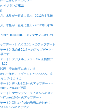
カレーは豚ヒレ肉のカレー
 に post ボタンが復活
木星
、木星が一直線に並ぶ - 2012年3月26
、木星が一直線に並ぶ - 2012年3月26
に買収された posterous メンテナンスからの
アップデート》VLC 2.0.1 へのアップデート
ート》Safari 5.1.4 へのアップデート -
必要です
プデート》デジタルカメラ RAW 互換性ア
3.10
,750円 春は確実に来ている
災から一年目。イヴェントがいろいろ。良
なら出掛けようよ。
ート》iPhoto9.2.2へのアップデート -
hoto」がiOSに登場
プデート》マウンテン・ライオンへのステ
- iTunes10.6へのアップデート
プデート》新しいiPadの発売に合わせて、
and 6.0.5 へのアップデ...