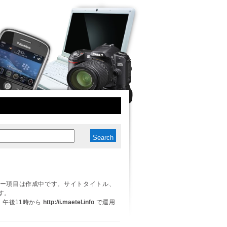
ー項目は作成中です。サイトタイトル、
す。
日、午後11時から
http://i.maetel.info
で運用