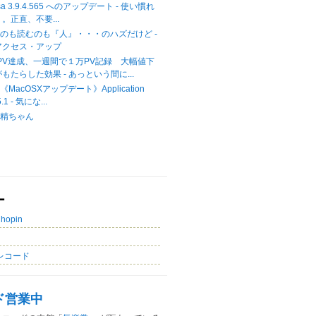
casa 3.9.4.565 へのアップデート - 使い慣れ
。正直、不要...
のも読むのも『人』・・・のハズだけど -
アクセス・アップ
00PV達成、一週間で１万PV記録 大幅値下
もたらした効果 - あっという間に...
acOSXアップデート》Application
5.1 - 気にな...
妖精ちゃん
ー
Chopin
レコード
ド営業中