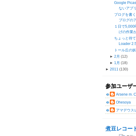
Google Pi
ないアプリ
ブログを書く
ブログの
１日で5,0
げの作業が
ちょっと待て《M
Loader 2.
トール丘の
►
2月
(12)
►
1月
(18)
►
2011
(130)
参加ユーザ
Arsene m. 
Ohesoya
アマデウス
煮豆レコー