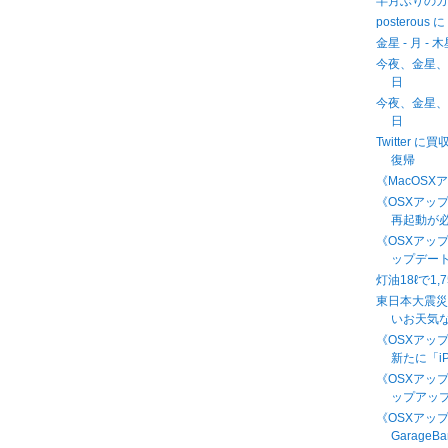
半月ぶりの
posterous
金星 - 月 - 
今夜、金星、月
日
今夜、金星、月
日
Twitter 
復帰
《MacOSX
《OSXアップデ
再起動が
《OSXアッ
ップデート 
灯油18ℓで1
東日本大震
いお天気
《OSXアップデ
新たに「iP
《OSXアッ
ップアップ 
《OSXアッ
GarageB