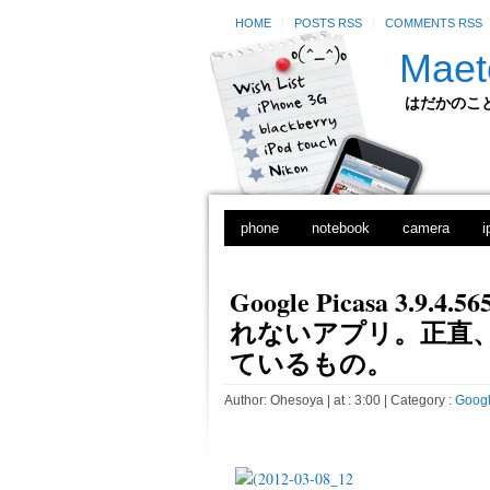
HOME
POSTS RSS
COMMENTS RSS
Maet
はだかのことのは
phone
notebook
camera
i
Google Picasa 3.
れないアプリ。正直
ているもの。
Author:
Ohesoya
| at : 3:00 |
Category :
Goog