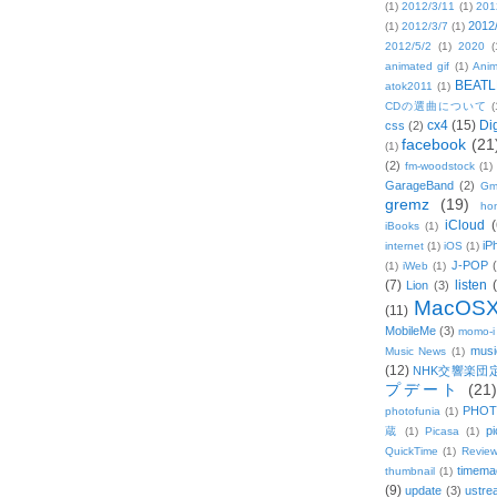
(1)
2012/3/11
(1)
201
2012
(1)
2012/3/7
(1)
2012/5/2
(1)
2020
(
animated gif
(1)
Anim
BEATL
atok2011
(1)
CDの選曲について
(
cx4
(15)
Di
css
(2)
facebook
(21
(1)
(2)
fm-woodstock
(1)
GarageBand
(2)
Gm
gremz
(19)
hon
iCloud
(
iBooks
(1)
iP
internet
(1)
iOS
(1)
J-POP
(1)
iWeb
(1)
(7)
listen
Lion
(3)
MacOS
(11)
MobileMe
(3)
momo-i
musi
Music News
(1)
(12)
NHK交響楽団
プデート
(21)
PHOT
photofunia
(1)
pi
蔵
(1)
Picasa
(1)
QuickTime
(1)
Revie
timema
thumbnail
(1)
(9)
update
(3)
ustre