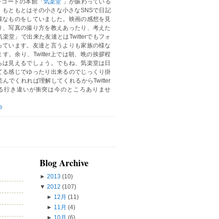
レコードの本館「
気楽堂
」が賑わっている
。もともとはその小さな小さなSNSで日記
様なものをしていました。映画の感想を見
り、写真の撮り方を教えあったり、考えた
楽堂」で出来た友達とはTwitterでもフォ
っています。友達と言うよりも家族の様な
す。余り、Twitter上では朝、晩の挨拶程
らは見えるでしょう。でもね、気楽堂は日
てる感じでゆったり出来るのでじっくり掛
んでくれれば理解してくれるからTwitter
る行き違いが衝突は今のところありませ
e
Blog Archive
►
2013
(10)
▼
2012
(107)
►
12月
(11)
►
11月
(4)
►
10月
(6)