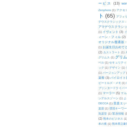
ービス
(13)
wor
Zenphoto
(1)
アクセ
ト
(65)
アフィ
デウスクラシックス
アマデウスクラシッ
イヴェント
(3)
(1)
ィーン・フィル
(2)
オリジナル盤通販：2
お誕生日おめで
(1)
(2)
カストラート
(1)
グリ
グリムス
(1)
ベル
(1)
セキュリティ
ック
(1)
デザイン
(1)
(1)
バージョンアップ
楽祭
(3)
バイロイト音
ビートルズ・メモ
(1)
プリンタードライバ
マーラー
(5)
(1)
マル
ンデルスゾーン
(1)
よ
音楽エッ
DECCA
(1)
楽器
(1)
環境キーワー
気楽堂
(1)
緊急情報
(
(2)
熊本のビジネス
(1
本の夜
(1)
熊本県立劇