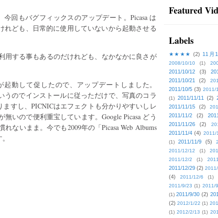
Featured Vi
今回もバグフィックスのアップデート。Picasa は
ルだけれども、日常的に使用していないから起動させる
Labels
★★★★
(2)
11月
利用する事もあるのだけれども、なかなかに良さが
2008/10/10
(1)
20
2011/10/12
(3)
20
2011/10/21
(2)
201
ーが起動して促したので、アップデートしました。
2011/10/5
(3)
2011/
だというのでインストールに従っただけで、写真のコラ
2011/11/11
(2)
(1)
りますし、PICNICはエフェクトも分かりやすいしレ
2011/11/15
(2)
201
ので便利重宝しています。Google Picasa どう
2011/11/2
(2)
201
2011/11/26
(2)
20
まま。今でも2009年の「Picasa Web Albums
2011/11/4
(4)
2011/
す。
2011/11/9
(5)
(1)
2011/12/12
(1)
201
2011/12/2
(1)
2011
2011/12/29
(2)
2011/
(4)
2011/12/6
(1)
2011/9/23
(1)
2011/9
2011/9/30
(2)
201
(1)
(2)
2012/1/22
(1)
201
(1)
2012/2/13
(1)
201