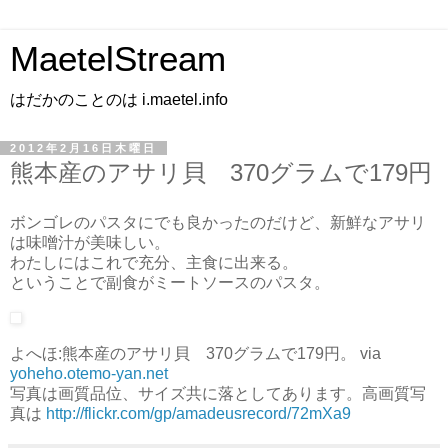
MaetelStream
はだかのことのは i.maetel.info
2012年2月16日木曜日
熊本産のアサリ貝 370グラムで179円
ボンゴレのパスタにでも良かったのだけど、新鮮なアサリ
は味噌汁が美味しい。
わたしにはこれで充分、主食に出来る。
ということで副食がミートソースのパスタ。
よへほ:熊本産のアサリ貝 370グラムで179円。 via
yoheho.otemo-yan.net
写真は画質品位、サイズ共に落としてあります。高画質写
真は
http://flickr.com/gp/amadeusrecord/72mXa9