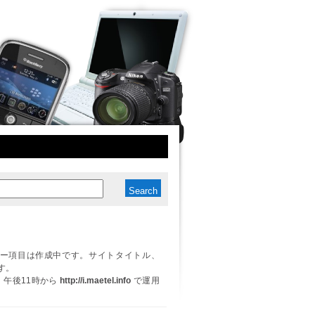
ー項目は作成中です。サイトタイトル、
す。
日、午後11時から
http://i.maetel.info
で運用