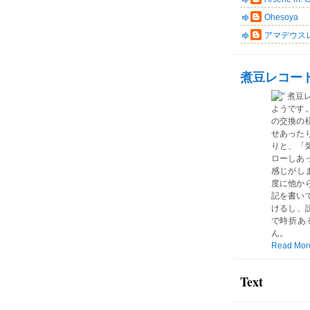
Ohesoya
アマデウス
煮豆レコー
煮豆
ようです
の交換の
せあった
りと、「気
ローしあ
感じがしま
度に他か
記を書い
けるし、読
で時折あ
ん。
Read Mor
Text