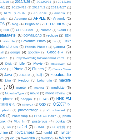
2012/3/26
(2)
2/3/16
(1)
2012/3/31
(1)
2012/3/4
/4/1
(2)
2012/4/19
(1)
2012/4/2
(1)
2012/4/27
(1)
1)
6EYEラベル
(1)
AdSense
(1)
ameblo
(1)
APPLE
(6)
Artwork
(2)
ation
(1)
Aperture
(1)
ES
(7)
blog
(4)
Brightkite
(2)
CD REVIEW
(5)
ceo
(4)
1)
CHRISTMAS
(1)
chrome
(1)
Cloud
(1)
gitaMaetel
(6)
eclipse
(2)
DOWNLOAD
(1)
ED4
)
Favourite Photo
(4)
Flickr
favourite
(1)
ffrr
(1)
friend photo
(2)
gamera
(2)
Friends Photos
(1)
Google＋
(9)
google
(4)
google+
(2)
ail
(1)
atari
(1)
http://www.digitalconcerthall.com/
(1)
6)
iLife
(2)
iMovie
(2)
iDisk
(1)
instagr.am
(1)
iPhoto
(12)
iTunes
(12)
hone
(3)
iTunes Store
kobatoradio
(2)
Java
(2)
kaiju
(2)
JUGEM
(1)
(8)
maclife
livedoor
(3)
Live
(1)
Lohengrin
(1)
X
(78)
maetel
(4)
medici.tv
(5)
marina
(1)
movie
(3)
movie review
(3)
(1)
MovableType
(1)
news
(7)
NHK-FM
c photos
(4)
naoppi7
(1)
OSXアッ
定期演奏会
(3)
OSX
(3)
ninovox
(1)
photoarrange
(3)
photo
(1)
Photobucket
(1)
OS
(2)
Photoshop
(1)
PHOTOSTORY
(1)
photo
cnik
(4)
posterous
(4)
potika
(3)
Plug In
(1)
safari
(7)
w
(1)
rkk
(1)
SHARE
(1)
TAS推薦
(1)
ToyCamera
(11)
Twitter
chine
(2)
tumblr
(2)
Webサ
am
(2)
vlc
(3)
Weblog
(4)
WAGNER
(1)