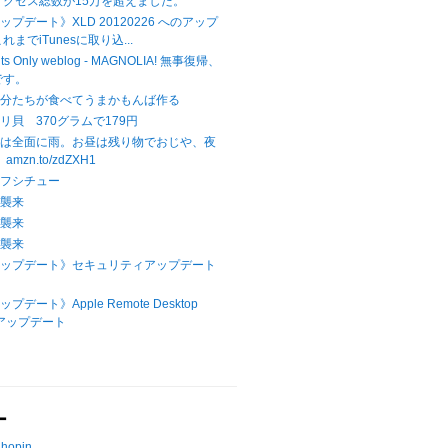
アクセス総数が15万を超えました。
アップデート》XLD 20120226 へのアップ
までiTunesに取り込...
hts Only weblog - MAGNOLIA! 無事復帰、
です。
自分たちが食べてうまかもんば作る
リ貝 370グラムで179円
本は全面に雨。お昼は残り物でおじや、夜
mzn.to/zdZXH1
ーフシチュー
ラ襲来
ラ襲来
ラ襲来
Xアップデート》セキュリティアップデート
プデート》Apple Remote Desktop
へのアップデート
ー
Chopin