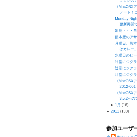
ブログの
《MacOSX
デート！これ
Monday Nig
更新再開
出島・・・
熊本産のアサ
月曜日、熊
はカレー。 a
水曜日のビ
辻堂にジグ
辻堂にジグ
辻堂にジグ
《MacOS
2012-001
《MacOSXアッ
3.5.2
►
1月
(18)
►
2011
(130)
参加ユーザ
Arsene m. 