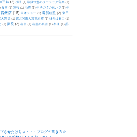
○三昧
(2)
視聴
(1)
取扱注意のクラシック音楽
(1)
)
食事
(1)
速報
(1)
地震
(1)
中学の頃の思いで
(1)
中
天宮飯店
(15)
電脳萠照
(2)
東日
天体ショー
(1)
東大震災
(1)
東北関東大震災地震
(1)
桃井はるこ
(1)
夢見
(2)
訃
と
(1)
名言
(1)
名盤の裏話
(1)
料理
(1)
ップさせたけりゃ・・・ブログの書き方☆