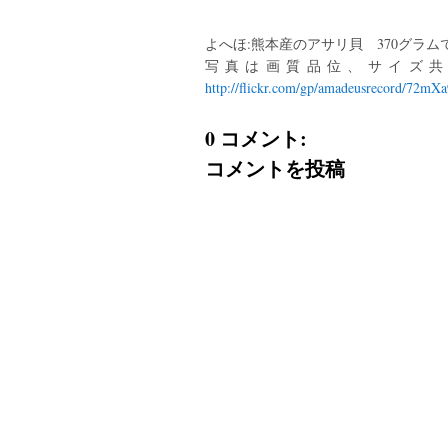
よへほ:熊本産のアサリ貝 370グラムで1
写真は画質品位、サイズ共
http://flickr.com/gp/amadeusrecord/72mXa
0 コメント:
コメントを投稿