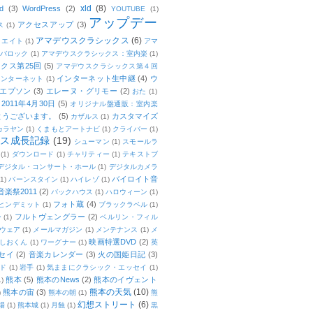
xld
(8)
d
(3)
WordPress
(2)
YOUTUBE
(1)
アップデー
アクセスアップ
(3)
ス
(1)
アマデウスクラシックス
(6)
リエイト
(1)
アマ
：バロック
(1)
アマデウスクラシックス：室内楽
(1)
クス第25回
(5)
アマデウスクラシックス第４回
インターネット生中継
(4)
ウ
インターネット
(1)
エプソン
(3)
エレーヌ・グリモー
(2)
おた
(1)
011年4月30日
(5)
オリジナル盤通販：室内楽
とうございます。
(5)
カスタマイズ
カザルス
(1)
カラヤン
(1)
くまもとアートナビ
(1)
クライバー
(1)
ムス成長記録
(19)
シューマン
(1)
スモールラ
(1)
ダウンロード
(1)
チャリティー
(1)
テキストブ
デジタル・コンサート・ホール
(1)
デジタルカメラ
バイロイト音
(1)
バーンスタイン
(1)
ハイレゾ
(1)
楽祭2011
(2)
バックハウス
(1)
ハロウィーン
(1)
フォト蔵
(4)
ヒンデミット
(1)
ブラックラベル
(1)
フルトヴェングラー
(2)
ー
(1)
ベルリン・フィル
ウェア
(1)
メールマガジン
(1)
メンテナンス
(1)
メ
映画特選DVD
(2)
しおくん
(1)
ワーグナー
(1)
英
セイ
(2)
音楽カレンダー
(3)
火の国姫日記
(3)
ド
(1)
岩手
(1)
気ままにクラシック・エッセイ
(1)
熊本
(5)
熊本のNews
(2)
熊本のイヴェント
1)
熊本の天気
(10)
熊本の宙
(3)
)
熊本の朝
(1)
熊
幻想ストリート
(6)
場
(1)
熊本城
(1)
月蝕
(1)
黒