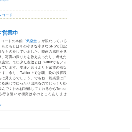
レコード
ド営業中
レコードの本館「
気楽堂
」が賑わっている
。もともとはその小さな小さなSNSで日記
様なものをしていました。映画の感想を見
り、写真の撮り方を教えあったり、考えた
楽堂」で出来た友達とはTwitterでもフォ
っています。友達と言うよりも家族の様な
す。余り、Twitter上では朝、晩の挨拶程
らは見えるでしょう。でもね、気楽堂は日
てる感じでゆったり出来るのでじっくり掛
んでくれれば理解してくれるからTwitter
る行き違いが衝突は今のところありませ
e