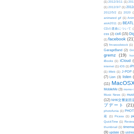
(1)
2012/3/11
(1)
201
2012
(1)
2012/3/7
(1)
2012/5/2
(1)
2020
(
animated gif
(1)
Anim
BEATL
atok2011
(1)
CDの選曲について
(
cx4
(15)
Di
css
(2)
facebook
(21
(1)
(2)
fm-woodstock
(1)
GarageBand
(2)
Gm
gremz
(19)
hon
iCloud
(
iBooks
(1)
iP
internet
(1)
iOS
(1)
J-POP
(1)
iWeb
(1)
(7)
listen
Lion
(3)
MacOS
(11)
MobileMe
(3)
momo-i
musi
Music News
(1)
(12)
NHK交響楽団
プデート
(21)
PHOT
photofunia
(1)
pi
蔵
(1)
Picasa
(1)
QuickTime
(1)
Revie
timema
thumbnail
(1)
(9)
update
(3)
ustre