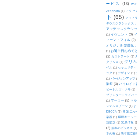
ービス
(13)
wor
Zenphoto
(1)
アクセ
ト
(65)
アフィ
デウスクラシックス
アマデウスクラシッ
イヴェント
(3)
(1)
ィーン・フィル
(2)
オリジナル盤通販：2
お誕生日おめで
(1)
(2)
カストラート
(1)
グリ
グリムス
(1)
ベル
(1)
セキュリティ
ック
(1)
デザイン
(1)
(1)
バージョンアップ
楽祭
(3)
バイロイト音
ビートルズ・メモ
(1)
プリンタードライバ
マーラー
(5)
(1)
マル
ンデルスゾーン
(1)
よ
音楽エッ
DECCA
(1)
楽器
(1)
環境キーワー
気楽堂
(1)
緊急情報
(
(2)
熊本のビジネス
(1
本の夜
(1)
熊本県立劇