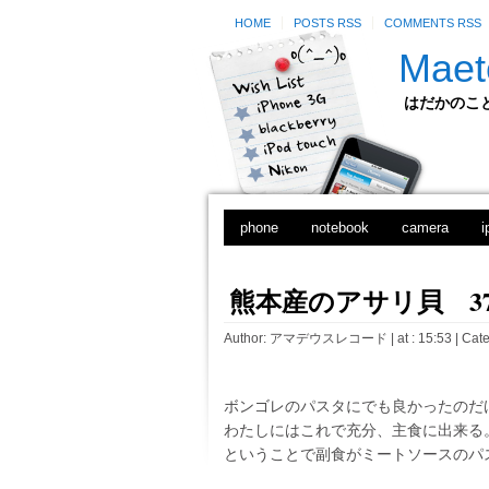
HOME
POSTS RSS
COMMENTS RSS
Maet
はだかのことのは
phone
notebook
camera
i
熊本産のアサリ貝 37
Author:
アマデウスレコード
| at : 15:53 |
Cate
ボンゴレのパスタにでも良かったのだ
わたしにはこれで充分、主食に出来る
ということで副食がミートソースのパ