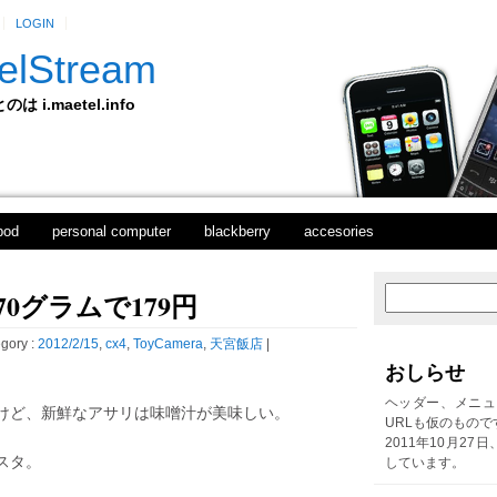
LOGIN
elStream
 i.maetel.info
pod
personal computer
blackberry
accesories
0グラムで179円
次
ホ
の
ー
投
ム
gory :
2012/2/15
,
cx4
,
ToyCamera
,
天宮飯店
|
稿
おしらせ
前
の
ヘッダー、メニュ
けど、新鮮なアサリは味噌汁が美味しい。
投
URLも仮のもので
。
稿
2011年10月27
スタ。
しています。